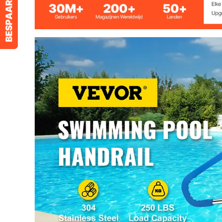
Diameter gat
9,5 mm / 0,37 
Buisdikte
0,08 "/ 2 mm
Dikte voet
4 mm
Productafmetingen
55 x 32 inch / 
Gewicht van het product
22 lbs / 10 kg