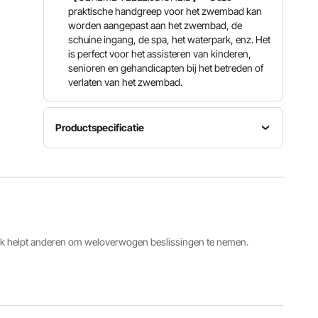
praktische handgreep voor het zwembad kan
worden aangepast aan het zwembad, de
schuine ingang, de spa, het waterpark, enz. Het
is perfect voor het assisteren van kinderen,
senioren en gehandicapten bij het betreden of
verlaten van het zwembad.
Productspecificatie
Materiaal
Diameter
Laadvermogen
304
buis
250 lbs /
roestvrij
4,8 cm /
113 kg
staal
1,89 inch
Diameter
ack helpt anderen om weloverwogen beslissingen te nemen.
Buisdikte
Dikte
gat
0,08 "/ 2
voet
9,5 mm /
mm
4 mm
0,37 inch
Bekijk alle specificaties