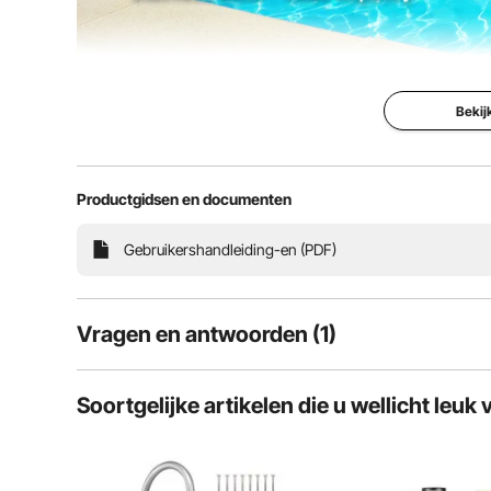
Bekij
Zwembadleun
De Grond
Productgidsen en documenten
De opstaprand v
gemaakt van mass
Gebruikershandleiding-en (PDF)
en blijft jarenlan
De 4ft blauwe gri
elastisch voor co
eenvoudig te mo
zelftappende sc
Vragen en antwoorden (1)
boor.
1
Vragen
4ft Nylon G
Soortgelijke artikelen die u wellicht leuk 
Heavy-Duty
Stevig Roest
Probleeml