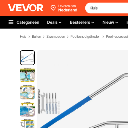
Leveren aan
Nederland
Categorieën
Deals
Bestsellers
Nieuw
Huis
Buiten
Zwembaden
Poolbenodigdheden
Pool -accessoi