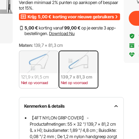
V
Verdien minimaal
2%
punten op aankopen of bespaar
tot
15%
.
Krijg
5,00
€
korting voor nieuwe gebruikers
5
,00
€
korting vanaf
99
,00
€
op je eerste 3 app-
bestellingen.
Download Nu
Maten:
139,7 x 81,3 cm
121,9 x 91,5 cm
139,7 x 81,3 cm
Niet op voorraad
Niet op voorraad
Kenmerken & details
【4FT NYLON GRIP COVER】 -
Productafmetingen: 55 x 32 ''/ 139,7 x 81,2 cm
(L x H); buisdiameter: 1,89 ''/ 4,8 cm ; Buisdikte:
0,08 "/ 2 mm ; De 1,2 m nylon handgreep zorgt