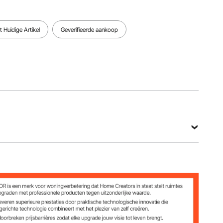
 Huidige Artikel
Geverifieerde aankoop
taal
g
nch