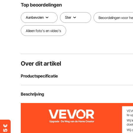
Top beoordelingen
Aanbevolen
Ster
Beoordelingen voor het
Alleen foto's en video's
Over dit artikel
Productspecificatie
Materiaal
304 roestvrij s
Beschrijving
Laadvermogen
250 lbs / 113 k
Diameter buis
4,8 cm / 1,89 i