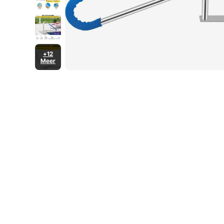
+12
Meer