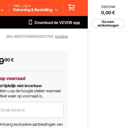
Hallo, Log in
Subtotaal
Rekening & Bestelling
0,00
€
Ga naar
Download de VEVOR app
winkelwagen
SKU: BXGYCFS4W55X32YC1V0
Kopiëren
9
90
€
 op voorraad
el tijdelijk niet leverbaar
llen u op de hoogte stellen wanneer
tikel weer op voorraad is.
 Email Adres in
ntvang exclusieve aanbiedingen van