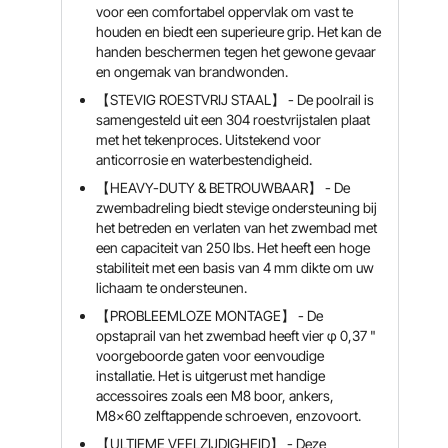
voor een comfortabel oppervlak om vast te
houden en biedt een superieure grip. Het kan de
handen beschermen tegen het gewone gevaar
en ongemak van brandwonden.
【STEVIG ROESTVRIJ STAAL】 - De poolrail is
samengesteld uit een 304 roestvrijstalen plaat
met het tekenproces. Uitstekend voor
anticorrosie en waterbestendigheid.
【HEAVY-DUTY & BETROUWBAAR】 - De
zwembadreling biedt stevige ondersteuning bij
het betreden en verlaten van het zwembad met
een capaciteit van 250 lbs. Het heeft een hoge
stabiliteit met een basis van 4 mm dikte om uw
lichaam te ondersteunen.
【PROBLEEMLOZE MONTAGE】 - De
opstaprail van het zwembad heeft vier φ 0,37 "
voorgeboorde gaten voor eenvoudige
installatie. Het is uitgerust met handige
accessoires zoals een M8 boor, ankers,
M8x60 zelftappende schroeven, enzovoort.
【ULTIEME VEELZIJDIGHEID】 - Deze