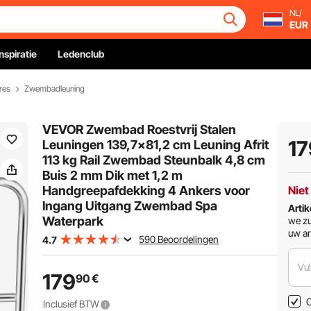
NL/
EUR
Inspiratie
Ledenclub
res
Zwembadleuning
VEVOR Zwembad Roestvrij Stalen
17
Leuningen 139,7x81,2 cm Leuning Afrit
113 kg Rail Zwembad Steunbalk 4,8 cm
Buis 2 mm Dik met 1,2 m
Handgreepafdekking 4 Ankers voor
Niet
Ingang Uitgang Zwembad Spa
Artik
Waterpark
we zu
uw ar
590 Beoordelingen
4.7
Vul
179
90
€
O
Inclusief BTW