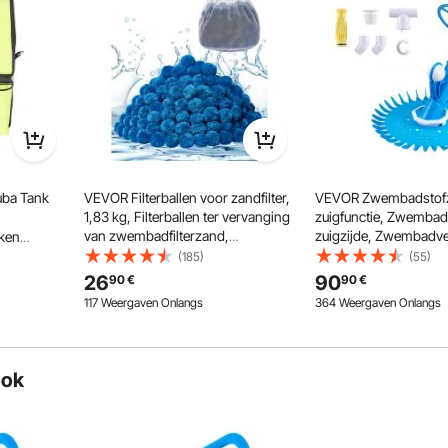
Ongelooflijk lage prijzen
Snelle en veilige levering
30 dagen gratis retourneren
24/7 Attente Service
ba Tank
VEVOR Filterballen voor zandfilter,
VEVOR Zwembadstofz
1,83 kg, Filterballen ter vervanging
zuigfunctie, Zwembad
van zwembadfilterzand,
zuigzijde, Zwembadve
iken
Herbruikbaar blauw
slangen, Geschikt voo
en
(185)
(55)
polyestervezelfiltermateriaal met
opbouwzwembaden tot
m
26
90
90
€
90
€
waszak, voor zwembad, aquarium,
m, Blauw
set voor
117 Weergaven Onlangs
364 Weergaven Onlangs
bovengronds zwembad
edding
ook
Goed Optreden