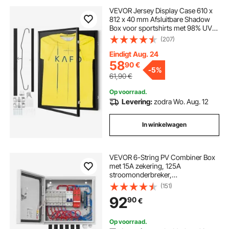
VEVOR Jersey Display Case 610 x
812 x 40 mm Afsluitbare Shadow
Box voor sportshirts met 98% UV-
bescherming PC-glas en hangers,
(207)
voor honkbal-, basketbal-,
voetbal-, hockeyshirts en
Eindigt Aug. 24
uniformen, zwart
58
90
€
-
5%
61,90
€
Op voorraad.
Levering:
zodra Wo. Aug. 12
In winkelwagen
VEVOR 6-String PV Combiner Box
met 15A zekering, 125A
stroomonderbreker,
bliksemafleider en zonneconnector,
(151)
stalen behuizing voor on-/off-grid
92
90
€
zonnepaneelsysteem, IP65
Op voorraad.