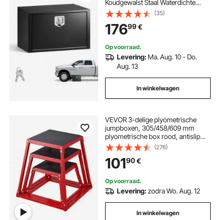
Koudgewalst Staal Waterdichte
Gereedschapskist met T-
(35)
handgreep en Slot voor
176
99
€
Vrachtwagens, Trailers,
Bestelwagens Gereedschapskist
Onderbouw Box Zwart
Op voorraad.
Levering:
Ma. Aug. 10 - Do.
Aug. 13
In winkelwagen
VEVOR 3-delige plyometrische
jumpboxen, 305/458/609 mm
plyometrische box rood, antislip
fitness step-up boxset voor
(276)
thuisfitnesstraining, conditionele
101
90
€
krachttraining, draagbare
jumptraining
Op voorraad.
Levering:
zodra Wo. Aug. 12
In winkelwagen