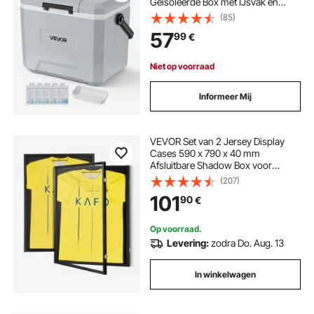
Geïsoleerde Box met IJsvak en
Stevig Handvat, Koelbox zonder
(85)
Elektrisch, Ultralicht voor
57
99
€
Kamperen, Concerten en Sport
Niet op voorraad
Informeer Mij
VEVOR Set van 2 Jersey Display
Cases 590 x 790 x 40 mm
Afsluitbare Shadow Box voor
sportshirts met 98% UV-
(207)
bescherming PC-glas en hangers
101
90
€
voor honkbal-, basketbal-,
voetbal-, hockeyshirts en
uniformen
Op voorraad.
Levering:
zodra Do. Aug. 13
In winkelwagen