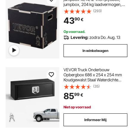
jumpbox, 204 kg laadvermogen,
fitnessoefening, step-up box voor
(293)
thuistraining, jumpkrachttraining,
43
90
€
zwart, verstelbare hoogte
Op voorraad.
Levering:
zodra Do. Aug. 13
In winkelwagen
VEVOR Truck Onderbouw
Opbergbox 686 x 254 x 254 mm
Koudgewalst Staal Waterdichte
Gereedschapskist met T-
(35)
handgreep en Slot voor
85
99
€
Vrachtwagens, Trailers,
Bestelwagens Gereedschapskist
Onderbouw Box Zwart
Niet op voorraad
Informeer Mij