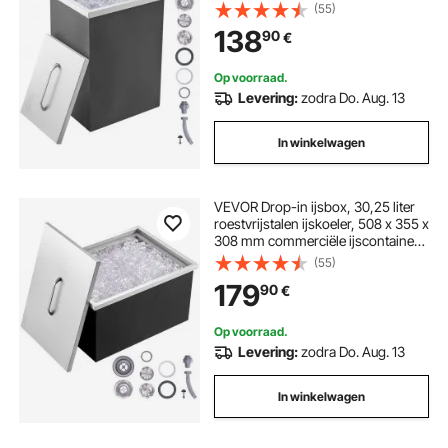
met deksel, ingebouwde ijskast,
(55)
afvoerpijp en afvoerplug
138
90
€
inbegrepen
Op voorraad.
Levering:
zodra Do. Aug. 13
In winkelwagen
VEVOR Drop-in ijsbox, 30,25 liter
roestvrijstalen ijskoeler, 508 x 355 x
308 mm commerciële ijscontainer
met deksel, ingebouwde ijskast,
(55)
afvoerpijp en afvoerplug
179
90
€
inbegrepen
Op voorraad.
Levering:
zodra Do. Aug. 13
In winkelwagen