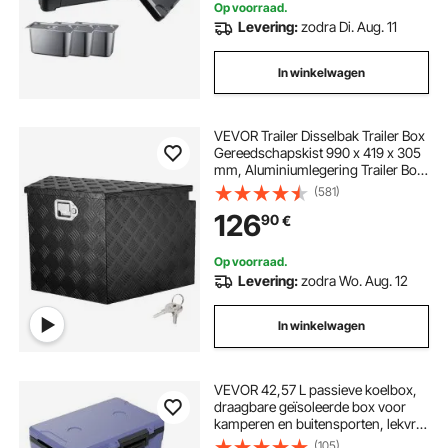
Op voorraad.
Levering:
zodra Di. Aug. 11
In winkelwagen
VEVOR Trailer Disselbak Trailer Box
Gereedschapskist 990 x 419 x 305
mm, Aluminiumlegering Trailer Box
Opbergruimte met Slot & Sleutels,
(581)
Trailer Disselbak Gereedschapskist
126
90
€
voor RV etc.
Op voorraad.
Levering:
zodra Wo. Aug. 12
In winkelwagen
VEVOR 42,57 L passieve koelbox,
draagbare geïsoleerde box voor
kamperen en buitensporten, lekvrij,
houdt 48 uur koel, geïsoleerde
(105)