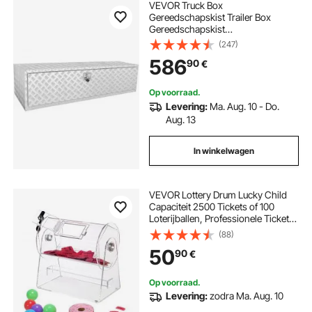
VEVOR Truck Box
Gereedschapskist Trailer Box
Gereedschapskist
1524x610x610mm Pickup
(247)
Opbergdoos, Aluminium
586
90
€
Diamantplaat Gereedschapskist
met Slot & Sleutels, Waterdichte
Opbergdoos voor Trailer
Op voorraad.
Levering:
Ma. Aug. 10 - Do.
Aug. 13
In winkelwagen
VEVOR Lottery Drum Lucky Child
Capaciteit 2500 Tickets of 100
Loterijballen, Professionele Tickets
Draaitafelkooi met 2 Sleutels,
(88)
Transparante Loterij Draaitafel,
50
90
€
Tickets Box voor Loterijspellen
Op voorraad.
Levering:
zodra Ma. Aug. 10