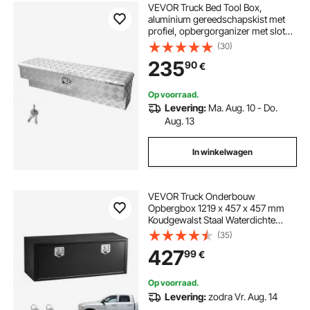
VEVOR Truck Bed Tool Box,
aluminium gereedschapskist met
profiel, opbergorganizer met slot
en sleutel, ideaal voor pick-
(30)
uptrucks, vrachtwagenbedden,
235
90
€
campers en aanhangers, 1219 x
340 x 330 mm
Op voorraad.
Levering:
Ma. Aug. 10 - Do.
Aug. 13
In winkelwagen
VEVOR Truck Onderbouw
Opbergbox 1219 x 457 x 457 mm
Koudgewalst Staal Waterdichte
Gereedschapskist met T-
(35)
handgreep en Slot voor
427
99
€
Vrachtwagens, Trailers,
Bestelwagens Gereedschapskist
Onderbouw Box Zwart
Op voorraad.
Levering:
zodra Vr. Aug. 14