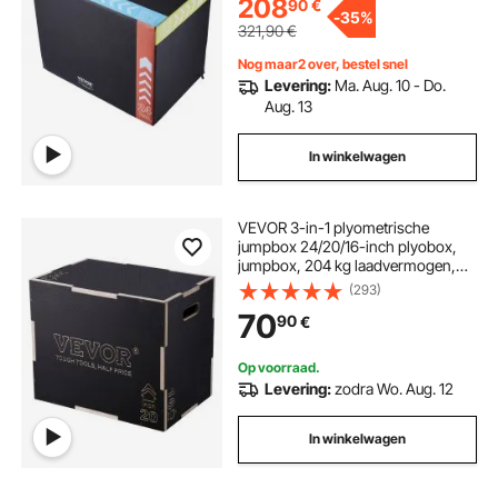
208
90
€
-
35%
321,90
€
Nog maar2 over, bestel snel
Levering:
Ma. Aug. 10 - Do.
Aug. 13
In winkelwagen
VEVOR 3-in-1 plyometrische
jumpbox 24/20/16-inch plyobox,
jumpbox, 204 kg laadvermogen,
fitnessoefening, step-up box voor
(293)
thuistraining, jumpkrachttraining,
70
90
€
zwart, verstelbare hoogte
Op voorraad.
Levering:
zodra Wo. Aug. 12
In winkelwagen