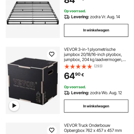
Matrasbodem
Op voorraad.
Levering:
zodra Vr. Aug. 14
In winkelwagen
VEVOR 3-in-1 plyometrische
jumpbox 20/18/16-inch plyobox,
jumpbox, 204 kg laadvermogen,
fitnessoefening, step-up box voor
(293)
thuistraining, jumpkrachttraining,
64
90
€
zwart, verstelbare hoogte
Op voorraad.
Levering:
zodra Wo. Aug. 12
In winkelwagen
VEVOR Truck Onderbouw
Opbergbox 762 x 457 x 457 mm