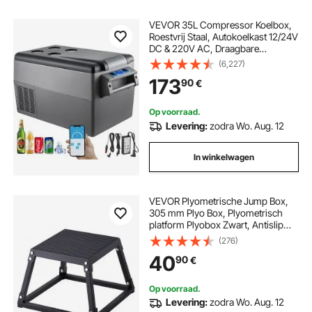
VEVOR 35L Compressor Koelbox,
Roestvrij Staal, Autokoelkast 12/24V
DC & 220V AC, Draagbare
Minikoelkast -20°C tot 20°C,
(6,227)
Geïsoleerde Box Ideaal voor Auto,
173
90
€
Vrachtwagen, Camper, Camping,
Vakantie
Op voorraad.
Levering:
zodra Wo. Aug. 12
In winkelwagen
VEVOR Plyometrische Jump Box,
305 mm Plyo Box, Plyometrisch
platform Plyobox Zwart, Antislip
fitnessoefening Step-Up Box voor
(276)
thuiswork-out, conditionele
40
90
€
krachttraining, dijbeentraining
Op voorraad.
Levering:
zodra Wo. Aug. 12