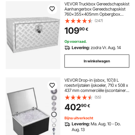
VEVOR Truckbox Gereedschapskist
Aanhangerbox Gereedschapskist
760x355x405mm Opbergbox
voor pick-ups, Aluminium
(247)
traanplaat gereedschapskist met
109
90
€
slot en sleutels, Waterdichte
opbergbox voor aanhangers
Op voorraad.
Levering:
zodra Vr. Aug. 14
In winkelwagen
VEVOR Drop-in ijsbox, 107,8 L
roestvrijstalen ijskoeler, 710 x 508 x
437 mm commerciële ijscontainer
met scharnierend deksel,
(55)
ingebouwde ijsopslagkist,
402
90
€
afvoerpijp en afvoerplug
inbegrepen
Bijna uitverkocht
Levering:
Ma. Aug. 10 - Do.
Aug. 13