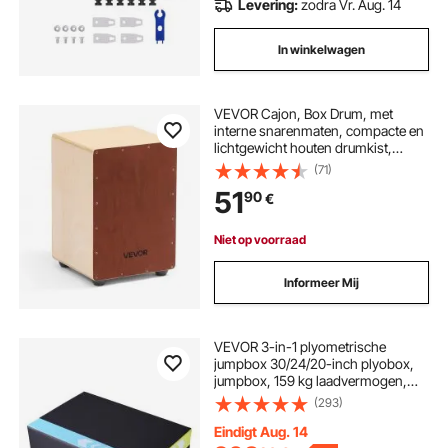
Levering:
zodra Vr. Aug. 14
In winkelwagen
VEVOR Cajon, Box Drum, met
interne snarenmaten, compacte en
lichtgewicht houten drumkist,
drummuziekinstrument met
(71)
siliconen voetjes, afgeronde
51
90
€
randen, voor beginners en
professionals, 255 x 255 x 380 mm
Niet op voorraad
Informeer Mij
VEVOR 3-in-1 plyometrische
jumpbox 30/24/20-inch plyobox,
jumpbox, 159 kg laadvermogen,
fitnessoefening, step-up box voor
(293)
thuistraining, jumpkrachttraining,
zwart, verstelbare hoogte
Eindigt Aug. 14