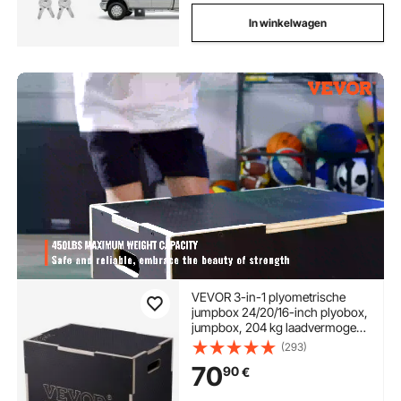
In winkelwagen
VEVOR 3-in-1 plyometrische
jumpbox 24/20/16-inch plyobox,
jumpbox, 204 kg laadvermogen,
fitnessoefening, step-up box
(293)
voor thuistraining,
70
90
€
jumpkrachttraining, zwart,
verstelbare hoogte