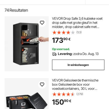
74
Resultaten
VEVOR Drop Safe 3,6 kubieke voet
drop safe met grote gleuf in het
midden, drop cabinet safe met
toetsenbord & 3 niveaus &
(53)
reservesleutels voor contant geld
173
90
€
bankontvangstdocument
Op voorraad.
Levering:
zodra Do. Aug. 13
In winkelwagen
VEVOR Geïsoleerde thermische
box Geïsoleerde box voor
voedselcontainers, 30 L voor
catering, draagbare LLDPE-
(279)
voedselcontainerdrager, zwarte
150
90
€
frontlader voor voedsel voor
restaurant, kantine etc.