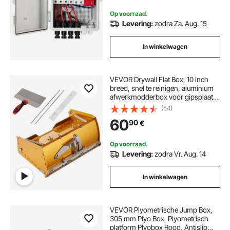
Beschermingsniveau 15A
Op voorraad.
Levering:
zodra Za. Aug. 15
In winkelwagen
VEVOR Drywall Flat Box, 10 inch
breed, snel te reinigen, aluminium
afwerkmodderbox voor gipsplaat,
wandplaat, gipsplaat, bonus
(54)
spatbord, extra 2 roestvrijstalen
60
90
€
messen (10/12 inch)
Op voorraad.
Levering:
zodra Vr. Aug. 14
In winkelwagen
VEVOR Plyometrische Jump Box,
305 mm Plyo Box, Plyometrisch
platform Plyobox Rood, Antislip