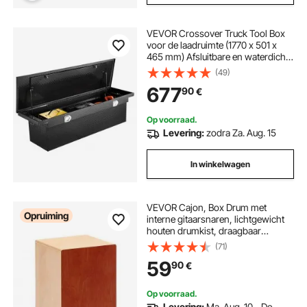
VEVOR Crossover Truck Tool Box
voor de laadruimte (1770 x 501 x
465 mm) Afsluitbare en waterdichte
gereedschapskisten van aluminium
(49)
met ruitstructuur, Truck Box voor
677
90
€
campertrailers Zwart
Op voorraad.
Levering:
zodra Za. Aug. 15
In winkelwagen
VEVOR Cajon, Box Drum met
Opruiming
interne gitaarsnaren, lichtgewicht
houten drumkist, draagbaar
drummuziekinstrument met
(71)
siliconen voetjes, afgeronde
59
90
€
randen, voor beginners en
professionals, 305 x 305 x 430 mm
Op voorraad.
Levering:
Ma. Aug. 10 - Do.