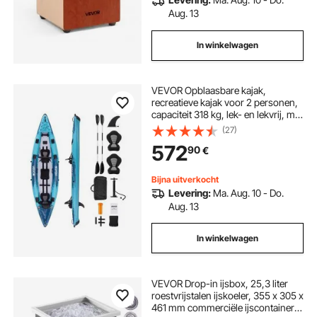
Aug. 13
In winkelwagen
VEVOR Opblaasbare kajak,
recreatieve kajak voor 2 personen,
capaciteit 318 kg, lek- en lekvrij, met
gevoerde zitting, PVC Drop Stitch-
(27)
vloer, 2 peddels, handpomp en
572
90
€
draagtas voor vissen en kamperen
Bijna uitverkocht
Levering:
Ma. Aug. 10 - Do.
Aug. 13
In winkelwagen
VEVOR Drop-in ijsbox, 25,3 liter
roestvrijstalen ijskoeler, 355 x 305 x
461 mm commerciële ijscontainer