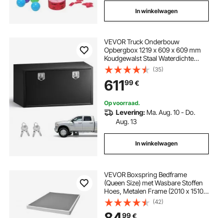
In winkelwagen
VEVOR Truck Onderbouw
Opbergbox 1219 x 609 x 609 mm
Koudgewalst Staal Waterdichte
Gereedschapskist met T-
(35)
handgreep en Slot voor
611
99
€
Vrachtwagens, Trailers,
Bestelwagens Gereedschapskist
Onderbouw Box Zwart
Op voorraad.
Levering:
Ma. Aug. 10 - Do.
Aug. 13
In winkelwagen
VEVOR Boxspring Bedframe
(Queen Size) met Wasbare Stoffen
Hoes, Metalen Frame (2010 x 1510 x
102 mm) voor Queen Size Bedden,
(42)
102 mm Matrasbovenzijde, Max.
84
99
€
Draagvermogen 1587,57 kg,