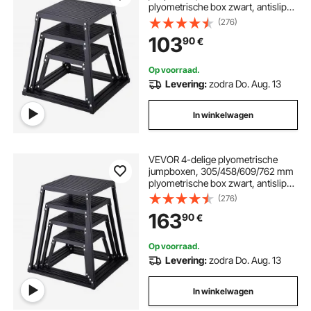
plyometrische box zwart, antislip
fitness step-up boxset voor
(276)
thuisfitnesstraining, conditionele
103
90
€
krachttraining, draagbare
jumptraining
Op voorraad.
Levering:
zodra Do. Aug. 13
In winkelwagen
VEVOR 4-delige plyometrische
jumpboxen, 305/458/609/762 mm
plyometrische box zwart, antislip
fitnessoefenset met step-up box
(276)
voor thuisfitnesstraining,
163
90
€
conditionele krachttraining en
sprongtraining
Op voorraad.
Levering:
zodra Do. Aug. 13
In winkelwagen