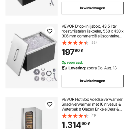
In winkelwagen
VEVOR Drop-in ijsbox, 43,5 liter
roestvrijstalen ijskoeler, 558 x 430 x
306 mm commerciële ijscontainer
met deksel, ingebouwde ijskast,
(55)
afvoerpijp en afvoerplug
197
90
€
inbegrepen
Op voorraad.
Levering:
zodra Do. Aug. 13
In winkelwagen
VEVOR Hot Box Voedselverwarmer
Snackverwarmer met 16 niveaus &
Waterbak & Glazen Enkele Deur &
Verstelbare Planken, Roestvrijstalen
(41)
Voedselverwarmerkast, Ideaal voor
1.314
90
€
het bewaren van Pizzakip