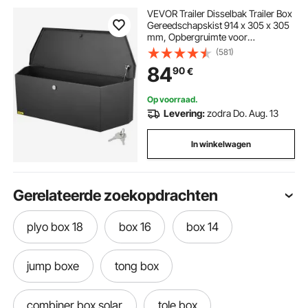
VEVOR Trailer Disselbak Trailer Box
Gereedschapskist 914 x 305 x 305
mm, Opbergruimte voor
aanhangwagens van koolstofstaal
(581)
met slot en sleutels,
84
90
€
Gereedschapskist voor
aanhangwagens met disselbak
voor campers etc.
Op voorraad.
Levering:
zodra Do. Aug. 13
In winkelwagen
Gerelateerde zoekopdrachten
plyo box 18
box 16
box 14
jump boxe
tong box
combiner box solar
tole box