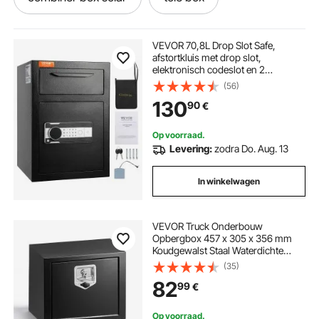
step box jump
pick up box storage
VEVOR 70,8L Drop Slot Safe,
afstortkluis met drop slot,
elektronisch codeslot en 2
saf box
box of tools
de boxe
noodsleutels, 355 x 355 x 515 mm,
(56)
zakelijke drop slot kluis voor
130
90
€
contant geld, thuis, hotel, kantoor,
enz.
wat is een junction box
safe lock box
Op voorraad.
Levering:
zodra Do. Aug. 13
boxen box
In winkelwagen
VEVOR Truck Onderbouw
Opbergbox 457 x 305 x 356 mm
Koudgewalst Staal Waterdichte
Gereedschapskist met T-
(35)
handgreep en Slot voor
82
99
€
Vrachtwagens, Trailers,
Bestelwagens Gereedschapskist
Onderbouw Box Zwart
Op voorraad.