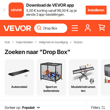
Download de VEVOR app
Installeren
5
,00
€
korting vanaf
99
,00
€
op je
eerste 3 app-bestellingen.
Huis
Hulpmiddelen
Veiligheid en beveiliging
Kluizen
Zoeken naar "
Drop Box
"
Automobiel
Sport en
Muziekinstrumen
buitenshuis
ten
Sorteer op:
Populair
Filters