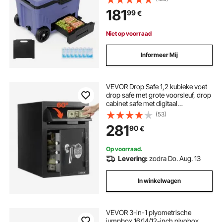
koelbox met ijsvak, stevig handvat
181
99
€
en aparte droge en natte zones.
Niet op voorraad
Informeer Mij
VEVOR Drop Safe 1,2 kubieke voet
drop safe met grote voorsleuf, drop
cabinet safe met digitaal
toetsenbord & 2 niveaus &
(53)
reservesleutels voor contant geld
281
90
€
bankontvangsten
Op voorraad.
Levering:
zodra Do. Aug. 13
In winkelwagen
VEVOR 3-in-1 plyometrische
jumpbox 16/14/12-inch plyobox,