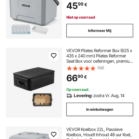
45
99
€
Kamperen, Concerten en Sport
Niet op voorraad
Informeer Mij
VEVOR Pilates Reformer Box (625 x
435 x 240 mm) Pilates Reformer
Seat Box voor oefeningen, premium
PU en houten Pilates-accessoire,
(56)
verbetert kracht, evenwicht en
66
90
€
bewegingsbereik, zwart
Op voorraad.
Levering:
zodra Vr. Aug. 14
In winkelwagen
VEVOR Koelbox 22L, Passieve
Koelbox, Houdt Inhoud 48 uur Koel,