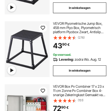
In winkelwagen
VEVOR Plyometrische Jump Box,
458 mm Plyo Box, Plyometrisch
platform Plyobox Zwart, Antislip
fitnessoefening Step-Up Box voor
(276)
thuiswork-out, conditionele
43
90
€
krachttraining, dijbeentraining
Op voorraad.
Levering:
zodra Wo. Aug. 12
In winkelwagen
VEVOR Box Pv Combiner 17 x 23 x
11 cm Zonne Pv Combiner Box 4-
snarige Zekeringkast Gemaakt van
Premium ABS-materiaal met een
(151)
Professionele Hoogspannings-
72
90
€
bliksemafleider en IP65