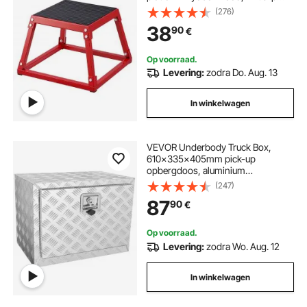
fitnessoefening Step-Up Box voor
(276)
thuistraining, conditionele
38
90
€
krachttraining, bilspieren,
dijbeentraining
Op voorraad.
Levering:
zodra Do. Aug. 13
In winkelwagen
VEVOR Underbody Truck Box,
610x335x405mm pick-up
opbergdoos, aluminium
gereedschapskist met slot en
(247)
sleutels, waterdichte trailer
87
90
€
gereedschapskist voor
vrachtwagens, bestelwagens,
aanhangwagens enz.
Op voorraad.
Levering:
zodra Wo. Aug. 12
In winkelwagen