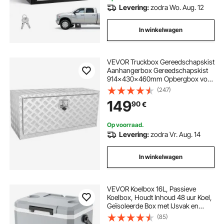
Levering:
zodra Wo. Aug. 12
In winkelwagen
VEVOR Truckbox Gereedschapskist
Aanhangerbox Gereedschapskist
914x430x460mm Opbergbox voor
pick-ups, Aluminium traanplaat
(247)
gereedschapskist met slot en
149
90
€
sleutels, Waterdichte opbergbox
voor aanhangers
Op voorraad.
Levering:
zodra Vr. Aug. 14
In winkelwagen
VEVOR Koelbox 16L, Passieve
Koelbox, Houdt Inhoud 48 uur Koel,
Geïsoleerde Box met IJsvak en
Stevig Handvat, Koelbox zonder
(85)
Elektrisch, Ultralicht voor