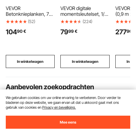
VEVOR
VEVOR digitale
VEVOR PV
Betonknieplanken, 75
momentsleutelset, 1/2
(0,9 m x 1
x 20 cm, Betonglijders,
inch aandrijving, 4
PVC-vloe
(52)
(224)
Gemaakt van roestvrij
stuks, ±2%
spatbesc
104
79
277
90
€
99
€
90
€
staal, Betonglijders,
nauwkeurigheid, LCD-
voor natt
Paar beweegbare
display met zoemer en
holle matr
glijders, met
LED-indicator, doppen,
antislipma
betonplaatriemen voor
verlengstuk en adapter
zwembad
cement- en betonwerk
voor autoreparaties
terrassen
en toilette
In winkelwagen
In winkelwagen
In w
Aanbevolen zoekopdrachten
We gebruiken cookies om uw online ervaring te verbeteren. Door verder te
safe
thuis kluis
kluis hotel
pistoolkluis
bladeren op deze website, we gaan ervan uit dat u akkoord gaat met ons
gebruik van cookies en
Privacy en beveiliging.
Mee eens