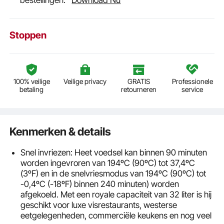
bestellingen.
Download Nu
Stoppen
100% veilige
Veilige privacy
GRATIS
Professionele
betaling
retourneren
service
Kenmerken & details
Snel invriezen: Heet voedsel kan binnen 90 minuten
worden ingevroren van 194ºC (90ºC) tot 37,4ºC
(3ºF) en in de snelvriesmodus van 194ºC (90ºC) tot
-0,4ºC (-18ºF) binnen 240 minuten) worden
afgekoeld. Met een royale capaciteit van 32 liter is hij
geschikt voor luxe visrestaurants, westerse
eetgelegenheden, commerciële keukens en nog veel