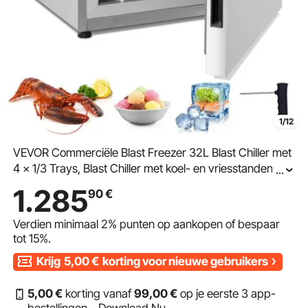
1/12
VEVOR Commerciële Blast Freezer 32L Blast Chiller met
4 x 1/3 Trays, Blast Chiller met koel- en vriesstanden,
...
RVS Blast Freezer voor voedsel voor restaurants en
1.285
90
€
zeevruchten
Verdien minimaal
2%
punten op aankopen of bespaar
tot
15%
.
Krijg
5,00
€
korting voor nieuwe gebruikers
5
,00
€
korting vanaf
99
,00
€
op je eerste 3 app-