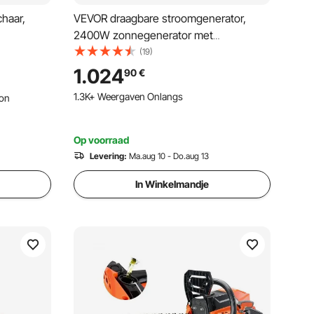
haar,
VEVOR draagbare stroomgenerator,
2400W zonnegenerator met
r,
opvouwbaar 200W zonnepaneel,
(19)
uitbreidbare 2160Wh LiFePO4-accu, 10
1.024
90
€
, snoeizaag
uitgangen en instelbaar
1.3K+ Weergaven Onlangs
bon
ingangsvermogen voor thuis, kamperen
en campers
Op voorraad
Levering:
Ma.aug 10 - Do.aug 13
In Winkelmandje