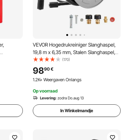
r,
VEVOR Hogedrukreiniger Slanghaspel,
19,8 m x 6,35 mm, Stalen Slanghaspel,
6 m
Max. 220 bar, Automatisch Oprollend,
(170)
dstoftank
Flexibele Muur-/Vloermontage voor
98
90
€
ns,
Autowassen, Tuin, Vloerreiniging
1.2K+ Weergaven Onlangs
ne.
Op voorraad
Levering:
zodra Do.aug 13
In Winkelmandje