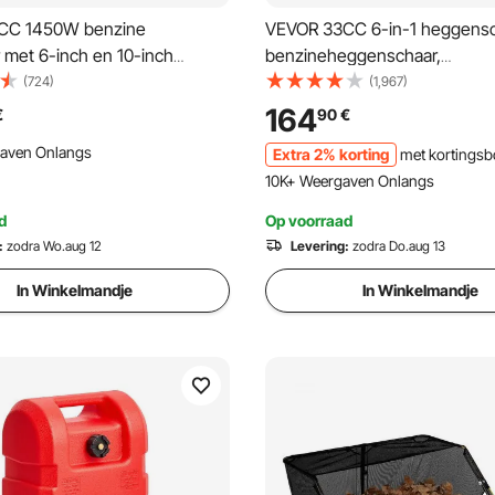
CC 1450W benzine
VEVOR 33CC 6-in-1 heggensc
 met 6-inch en 10-inch
benzineheggenschaar,
 en 3 verlengstangen,
onkruidverdelger, draadtrimme
(724)
(1,967)
tenboor voor landbouwgrond,
bosmaaier, kantenmaaier,
164
€
90
€
n, oranje + zwart
stoksnoeischaar, kettingzaag
gaven Onlangs
Extra 2% korting
met kortings
met verlengstok
10K+ Weergaven Onlangs
d
Op voorraad
:
zodra Wo.aug 12
Levering:
zodra Do.aug 13
In Winkelmandje
In Winkelmandje