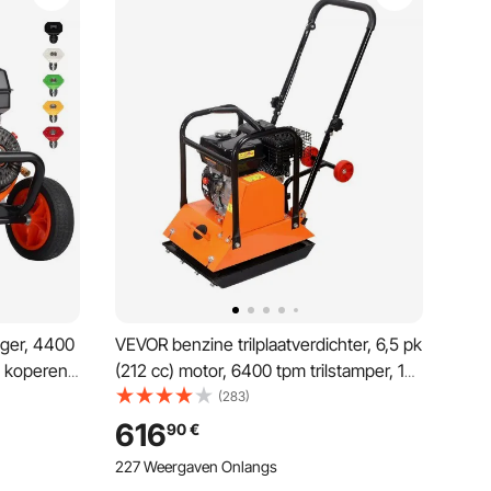
ger, 4400
VEVOR benzine trilplaatverdichter, 6,5 pk
et koperen
(212 cc) motor, 6400 tpm trilstamper, 15
lengstuk,
kN verdichtingsdruk, plaat 530x400
(283)
o's,
mm, handbediende trilplaat voor
616
90
€
 terrassen
bestrating, asfalt en funderingen.
227 Weergaven Onlangs