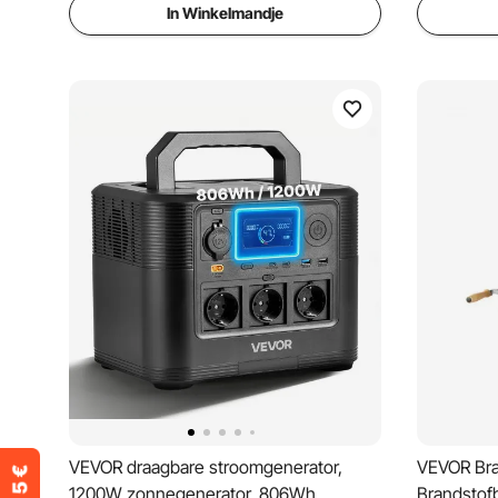
In Winkelmandje
VEVOR draagbare stroomgenerator,
VEVOR Bra
1200W zonnegenerator, 806Wh
Brandstof