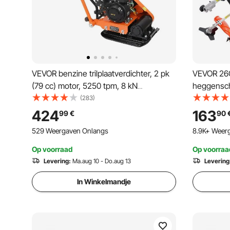
VEVOR benzine trilplaatverdichter, 2 pk
VEVOR 26C
(79 cc) motor, 5250 tpm, 8 kN
heggensch
verdichtingsdruk, 410x315 mm plaat,
onkruidver
(283)
handbediende trilplaat voor bestrating,
kantenmaai
424
163
99
€
90
asfalt en funderingen
kettingzaa
529 Weergaven Onlangs
8.9K+ Weer
verlengst
Op voorraad
Op voorraa
Levering:
Ma.aug 10 - Do.aug 13
Levering
In Winkelmandje