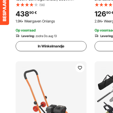
LiFePO4-accu met 9 uitgangen voor
460x533
(56)
noodgevallen thuis, kamperen en
Gasbrandst
438
126
90
€
90
camperreizen (zonnepaneel NIET
Max. Flow
1.9K+ Weergaven Onlangs
2.8K+ Weer
inbegrepen)
Geschikt v
Op voorraad
Op voorraa
Levering:
zodra Do.aug 13
Levering
In Winkelmandje