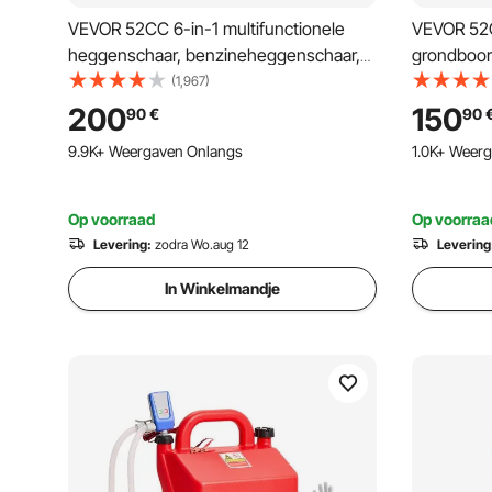
VEVOR 52CC 6-in-1 multifunctionele
VEVOR 52
heggenschaar, benzineheggenschaar,
grondboor
onkruidverdelger, draadtrimmer,
kernboren
(1,967)
bosmaaier, kantenmaaier,
paalhekga
200
150
90
€
90
stoksnoeischaar, kettingzaag, snoeizaag
tuinplante
9.9K+ Weergaven Onlangs
1.0K+ Weer
met verlengstok
Op voorraad
Op voorraa
Levering:
zodra Wo.aug 12
Levering
In Winkelmandje