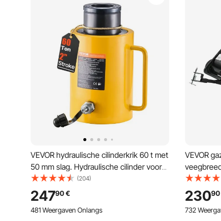
VEVOR hydraulische cilinderkrik 60 t met
VEVOR ga
50 mm slag. Hydraulische cilinder voor
veegbreed
carrosserie- en chassiswerkplaatsen,
voor zitma
(204)
compacte cilinderkrik voor krappe
grasopvan
247
230
90
€
90
werkruimtes, met snelkoppeling en
met verste
481 Weergaven Onlangs
732 Weerga
stofbescherming.
gazon en b