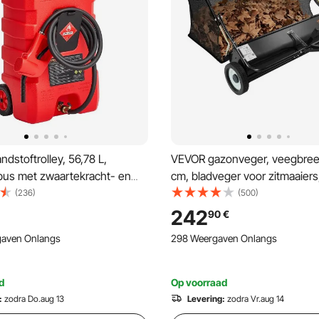
dstoftrolley, 56,78 L,
VEVOR gazonveger, veegbree
bus met zwaartekracht- en
cm, bladveger voor zitmaaiers
modus, Benzinebus, 3 m
bladverzamelaar met 566 L o
(236)
(500)
ang en handpomp,
verstelbare veeghoogte, tuin
242
90
€
ntainer voor motorboten,
zitmaaiers
gaven Onlangs
298 Weergaven Onlangs
zine en diesel
d
Op voorraad
:
zodra Do.aug 13
Levering:
zodra Vr.aug 14