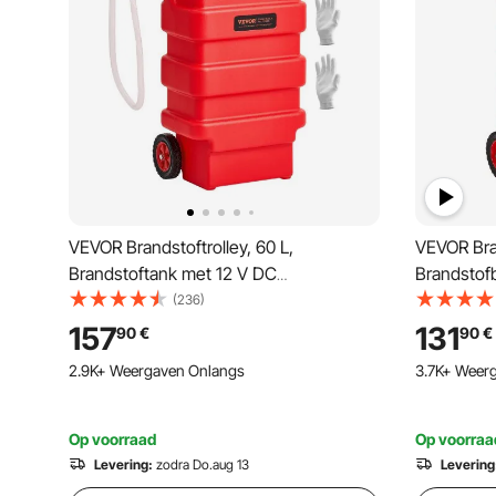
VEVOR Brandstoftrolley, 60 L,
VEVOR Bran
Brandstoftank met 12 V DC
Brandstof
brandstofpomp, 1,2 m aanvoerslang en
handpomp
(236)
Auto-Stop sensormondstuk,
afleversl
157
131
90
€
90
€
Tankadapter, Geschikt voor diesel en
Benzineco
2.9K+ Weergaven Onlangs
3.7K+ Weer
benzine, Rood
ATV's, Ben
Op voorraad
Op voorraa
Levering:
zodra Do.aug 13
Levering