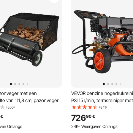
zonveger met een
VEVOR benzine hogedrukreini
te van 111,8 cm, gazonveger
PSI 15 l/min, terrasreiniger m
aiers, blad- en
pomp, hogedrukpistool en ver
(500)
(841)
gbak van 0,7 m³, bladveger
5-delige sproeierset, voor aut
726
€
90
€
lbare veeghoogte voor erf,
schuttingen, huizen, opritten,
ven Onlangs
24K+ Weergaven Onlangs
oerderij.
en meubels.