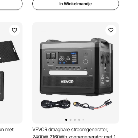
In Winkelmandje
on met
VEVOR draagbare stroomgenerator,
2400W 2160Wh zonnegenerator met 10