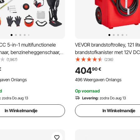
C 5-in-1 multifunctionele
VEVOR brandstoftrolley, 121 lite
aar, benzineheggenschaar,
brandstofkanister met 12V DC
delger, draadtrimmer,
brandstofovervoerpomp, 3,9
(1,967)
(236)
er, stoksnoeischaar,
afvoerslang en sproeier, bran
404
€
90
€
g, snoeischaar met
voor motorboten, terreinwage
gaven Onlangs
496 Weergaven Onlangs
ok
generatoren, diesel en kerosi
d
Op voorraad
:
zodra Do.aug 13
Levering:
zodra Do.aug 13
In Winkelmandje
In Winkelmandje