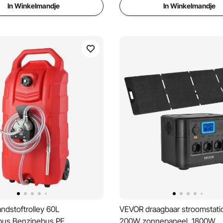
In Winkelmandje
In Winkelmandje
ndstoftrolley 60L
VEVOR draagbaar stroomstati
bus Benzinebus PE
200W zonnepaneel, 1800W