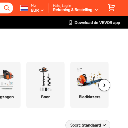
NL/
Hallo, Log in
Rekening & Bestelling
EUR
Download de VEVOR app
ngzagen
Boor
Bladblazers
Rot
cu
Soort:
Standaard