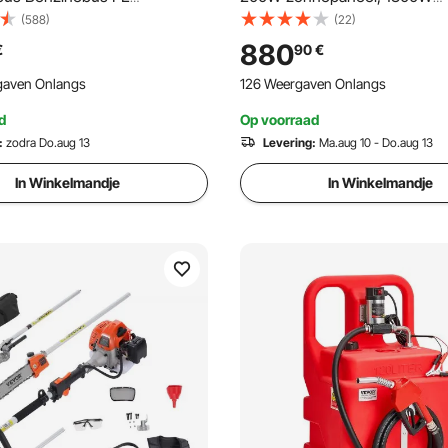
x930mm
zonnegenerator, 1008Wh LiF
(588)
(22)
oftankcontainer 7,8 l/min
als back-up en 9 uitgangen, i
880
€
90
€
 Vervangbus Benzinetank
noodgevallen thuis, kamperen
gaven Onlangs
126 Weergaven Onlangs
oor diesel, smeerolie, benzine
met de camper.
d
Op voorraad
:
zodra Do.aug 13
Levering:
Ma.aug 10 - Do.aug 13
In Winkelmandje
In Winkelmandje