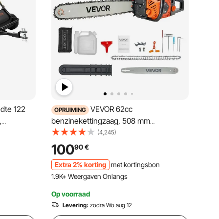
dte 122
VEVOR 62cc
OPRUIMING
,
benzinekettingzaag, 508 mm
pvangnet,
kettingzaag, krachtige zaag van 3,6 pk
(4,245)
veger voor
met antisliphandgreep, twee
100
90
€
brandstoftanks en noodstopfunctie,
Extra 2% korting
met kortingsbon
max. 11.800 tpm, voor houtkap, snoeien
1.9K+ Weergaven Onlangs
en ruimen van bomen
Op voorraad
Levering:
zodra Wo.aug 12