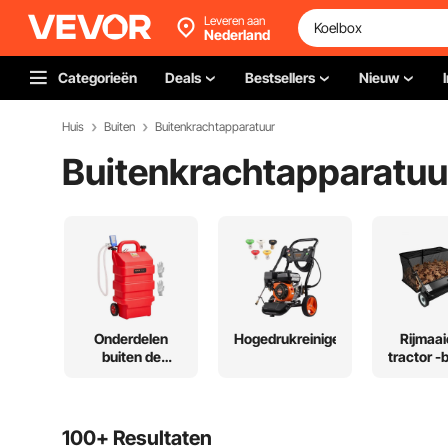
Leveren aan
Nederland
Categorieën
Deals
Bestsellers
Nieuw
Huis
Buiten
Buitenkrachtapparatuur
Buitenkrachtapparatuu
Onderdelen
Hogedrukreinigers
Rijmaai
buiten de
tractor -b
stroomuitrusting
100+ Resultaten