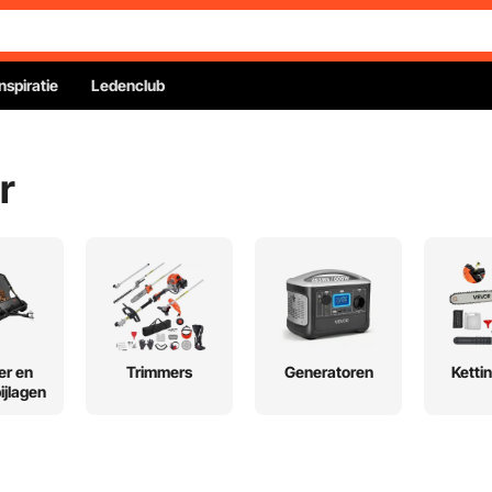
Inspiratie
Ledenclub
r
er en
Trimmers
Generatoren
Ketti
ijlagen