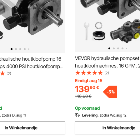
VEVOR hydraulische pompset
raulische houtkloofpomp 16
houtkloofmachines, 16 GPM, 
ps 4000 PSI houtkloofpomp
4000 PSI aluminium hydraulis
(2)
1/2" NPT uitlaat 3600 RPM
(2)
tandwielpomp, met ventiel, 1" i
Eindigt aug 15
che aluminium tandwielpomp
139
90
€
NPT uitlaat, 3600 RPM, voor
kloofmachines met kleine
-
5
%
houtkloofmachines met kleine
eeuwploeg
146,90
€
d
Op voorraad
:
zodra Di.aug 11
Levering:
zodra Wo.aug 12
In Winkelmandje
In Winkelmandje