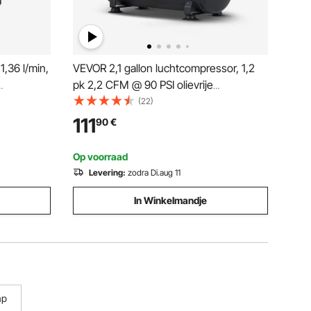
,36 l/min,
VEVOR 2,1 gallon luchtcompressor, 1,2
pk 2,2 CFM @ 90 PSI olievrije
 40-100
luchtcompressortank & max. 116 PSI
(22)
NPT-
druk, 70 dB ultra-stille compressor voor
111
90
€
hten,
autoreparatie, banden oppompen,
n
spuitverven, spijkeren van houtwerk
Op voorraad
Levering:
zodra Di.aug 11
In Winkelmandje
mp