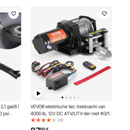
,1 gal/8 l
VEVOR elektrische lier, trekkracht van
0 psi
4000 lb, 12V DC ATV/UTV-lier met Φ3/16
inch x 39 ft 7-strengs stalen
(13)
npomp, 85-
kabelgeleider, draadloze en bekabelde
90
€