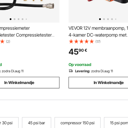
mpressiemeter
VEVOR 12V membraanpomp, 11
etester Compressietester
4-kamer DC-waterpomp met
aat Compressiemeter met
automatische drukschakelaar,
(2)
(17)
 Benzinemotor 0-300 PSI en
PSI instelbaar, 55 PSI, 1/2" M
45
90
€
a Compressiemeter Inclusief
aansluiting, voor campers, jac
rs
foodtrucks, campers en bote
d
Op voorraad
:
zodra Di.aug 11
Levering:
zodra Di.aug 11
In Winkelmandje
In Winkelmandje
 30 psi
45 psi bar
compressor 150 psi
15 psi po