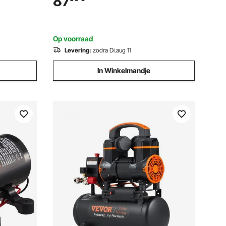
87
,
afstandsbediening, IP55 waterdicht voor
UTV ATV-slepen
Op voorraad
Levering:
zodra Di.aug 11
In Winkelmandje