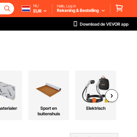
NL/
Hallo, Log in
Rekening & Bestelling
EUR
Download de VEVOR app
terialen
Sport en
Elektrisch
Ve
buitenshuis
ven