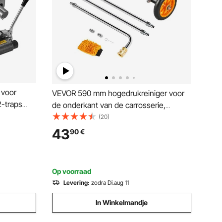
 voor
VEVOR 590 mm hogedrukreiniger voor
2-traps
de onderkant van de carrosserie,
che
reiniger voor roestvrij staal, max. 4000
(20)
nlaat 1/2"
PSI, hoekverstelling, 7 sproeikoppen, 2
43
90
€
verlengde staven voor oprit, terras en
 motor.
dek
Op voorraad
Levering:
zodra Di.aug 11
In Winkelmandje