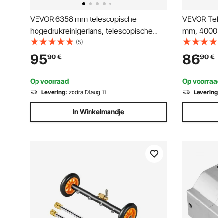
VEVOR 6358 mm telescopische
VEVOR Tel
hogedrukreinigerlans, telescopische
mm, 4000 
spuitlans, 4000 PSI telescopische
verlengst
(5)
spuitlans met verlengstangen,
dakgootrei
95
86
90
€
90
€
borstelkop, draaibare koppeling, 7
sproeikop
sproeiers, steunband, voor dakgoten
Op voorraad
Op voorraa
Levering:
zodra Di.aug 11
Levering
In Winkelmandje