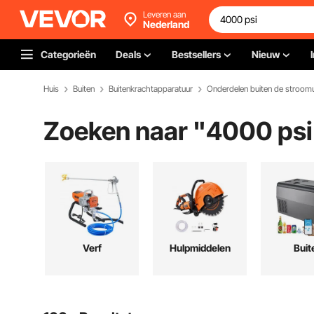
Leveren aan
Nederland
Categorieën
Deals
Bestsellers
Nieuw
Huis
Buiten
Buitenkrachtapparatuur
Onderdelen buiten de stroomu
Zoeken naar "
4000 psi
Verf
Hulpmiddelen
Buit