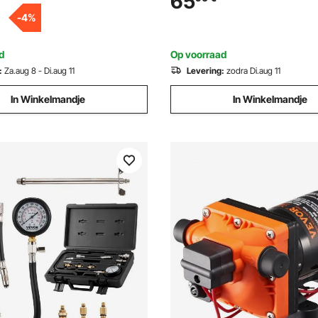
65
, reservepomp voor maximaal
116 psi werkdruk voor trekkers
-
4
%
ontinu gebruik, vervangende
vrachtwagens, ATV's
d
Op voorraad
:
Za.aug 8 - Di.aug 11
Levering:
zodra Di.aug 11
In Winkelmandje
In Winkelmandje