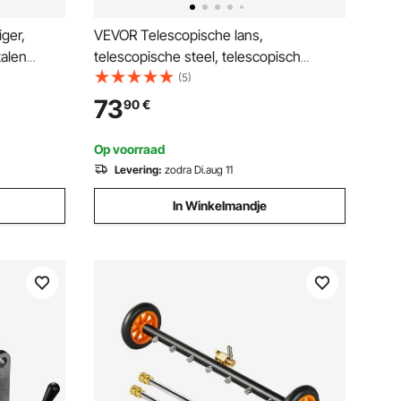
ger,
VEVOR Telescopische lans,
talen
telescopische steel, telescopisch
len, max.
handvat, 5,5 m, 4000 PSI, met
(5)
2
verlengstangen voor hogedrukreiniger,
73
90
€
reep, voor
dakgootreiniger, borstelkop, 5
sproeikoppen, adapter en verstelbare
Op voorraad
steunband
Levering:
zodra Di.aug 11
In Winkelmandje