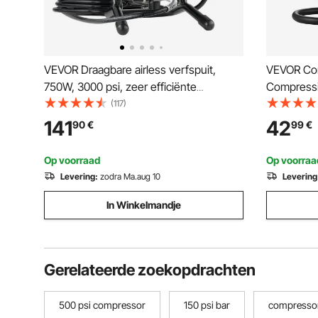
VEVOR Draagbare airless verfspuit,
VEVOR Co
750W, 3000 psi, zeer efficiënte
Compressi
elektrische spuit, verfspuiten
Testappar
(117)
Spuitverfmachine Hogedruk airless
drukmeter
141
42
90
€
99
€
verfspuitsysteem met 7.6 m slanglengte
0-2000 kP
3x adapte
Op voorraad
Op voorraa
Levering:
zodra Ma.aug 10
Levering
In Winkelmandje
Gerelateerde zoekopdrachten
500 psi compressor
150 psi bar
compressor