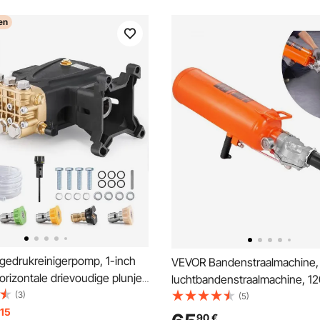
en
edrukreinigerpomp, 1-inch
VEVOR Bandenstraalmachine, 2
orizontale drievoudige plunjer,
luchtbandenstraalmachine, 12
 4,0 GPM, vervangende
(3)
handbediende straalmachine,
(5)
einigerpompset met 5
 15
verbeterde draagbare bande
90
€