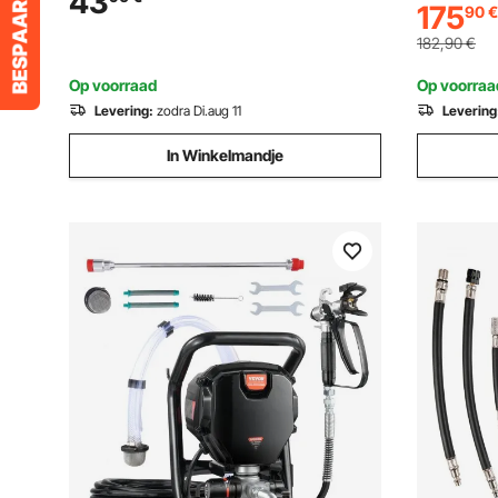
43
175
90
€
sproeiers
aansluiting, voor campers, jachten,
500 uur c
foodtrucks, campers en boten
182,90
€
pomp
Op voorraad
Op voorraa
Levering:
zodra Di.aug 11
Levering
In Winkelmandje