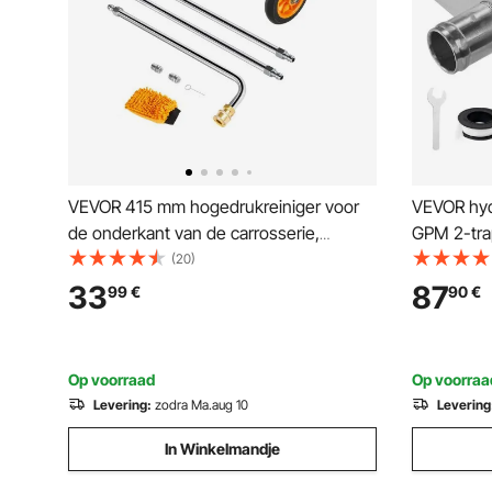
VEVOR 415 mm hogedrukreiniger voor
VEVOR hyd
de onderkant van de carrosserie,
GPM 2-tra
roestvrijstalen oppervlaktereiniger, 4000
1" inlaat 
(20)
PSI max., hoekverstelling, 4
hydraulis
33
87
99
€
90
€
sproeikoppen, 2 verlengde staven voor
voor hout
oprit, terras en dek
motor sn
Op voorraad
Op voorraa
Levering:
zodra Ma.aug 10
Levering
In Winkelmandje