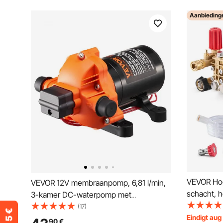
Aanbieding
VEVOR Hog
VEVOR 12V membraanpomp, 6,81 l/min,
schacht, h
3-kamer DC-waterpomp met
4000 PSI,
automatische drukschakelaar, 40-100
(17)
hogedrukr
Eindigt aug
psi instelbaar, 60 psi, 1/2" MNPT-
90
€