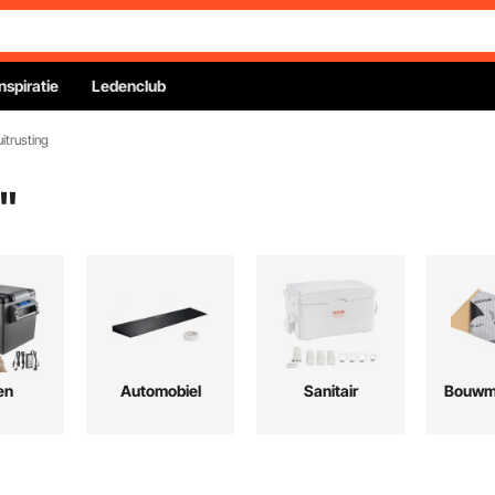
Inspiratie
Ledenclub
itrusting
"
en
Automobiel
Sanitair
Bouwma