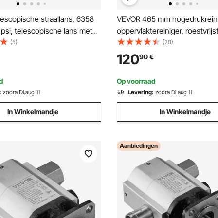
escopische straallans, 6358
VEVOR 465 mm hogedrukreini
psi, telescopische lans met
oppervlaktereiniger, roestvrijs
ukken voor hogedrukreinigers,
oppervlaktereiniger met 4 wie
(5)
(20)
niger, draaibare koppeling, 7
4000 PSI, 3/8 snelkoppeling, 
120
90
€
pen en verstelbare steunband
sproeikoppen, dubbele handg
beton, terras, stoep
d
Op voorraad
:
zodra Di.aug 11
Levering:
zodra Di.aug 11
In Winkelmandje
In Winkelmandje
Aanbiedingen