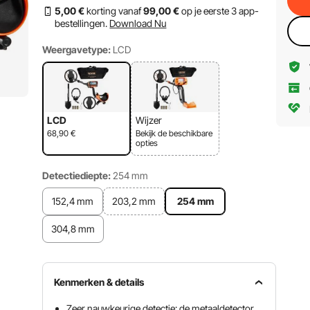
5
,00
€
korting vanaf
99
,00
€
op je eerste 3 app-
bestellingen.
Download Nu
Weergavetype:
LCD
LCD
Wijzer
68,90
€
Bekijk de beschikbare
opties
Detectiediepte:
254 mm
152,4 mm
203,2 mm
254 mm
304,8 mm
Kenmerken & details
Zeer nauwkeurige detectie: de metaaldetector