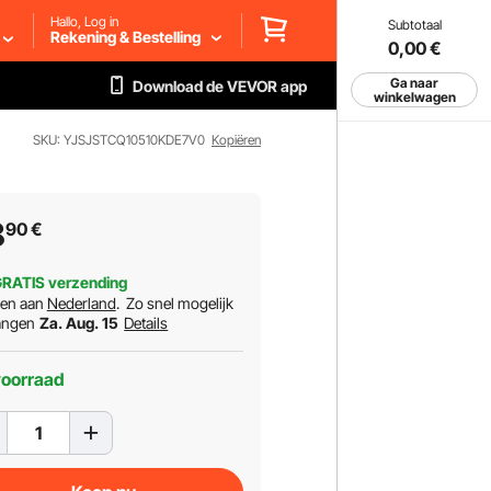
Hallo, Log in
Subtotaal
Rekening & Bestelling
0,00
€
Ga naar
Download de VEVOR app
winkelwagen
SKU: YJSJSTCQ10510KDE7V0
Kopiëren
8
90
€
RATIS verzending
ren aan
Nederland
.
Zo snel mogelijk
angen
Za. Aug. 15
Details
voorraad