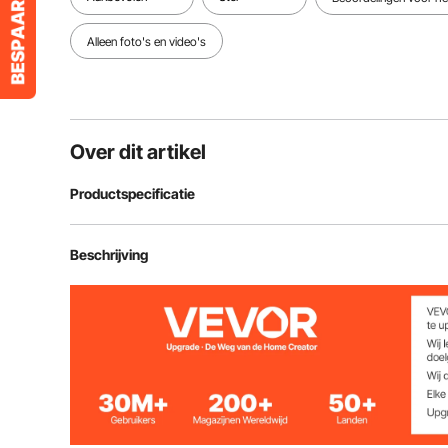
Alleen foto's en video's
Over dit artikel
Productspecificatie
Artikelmodelnummer
TS181A
Beschrijving
Spanning
7,2-9,6V
Frequentie
7,2 KHz
Lengte handgreep
1056-1326 m