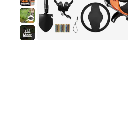
+13
Meer