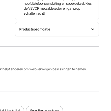
hoofdtelefoonaansluiting en spoeldeksel. Kies
de VEVOR metaaldetector en ga nu op
schattenjacht!
Productspecificatie
Artikelmodelnummer
Spanning
Frequentie
TS181A
7,2-9,6V
7,2 KHz
Lengte
Zoekspoel
Detectiediepte
handgreep
ack helpt anderen om weloverwogen beslissingen te nemen.
25,4 cm
25,4 cm
1056-
(10 inch)
(10 inch)
1326 mm
Bekijk alle specificaties
 Huidige Artikel
Geverifieerde aankoop