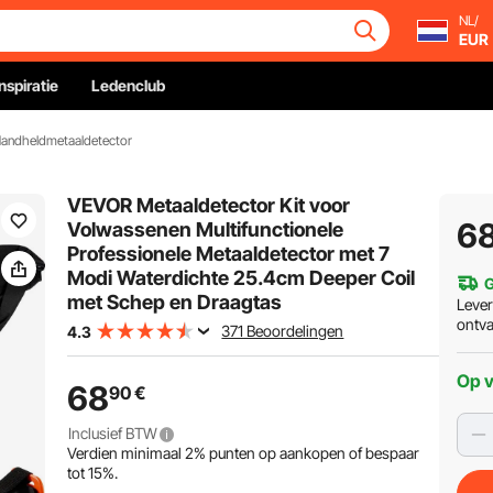
NL/
EUR
Inspiratie
Ledenclub
andheldmetaaldetector
VEVOR Metaaldetector Kit voor
6
Volwassenen Multifunctionele
Professionele Metaaldetector met 7
Modi Waterdichte 25.4cm Deeper Coil
G
met Schep en Draagtas
Leve
ontv
371 Beoordelingen
4.3
Op 
68
90
€
Inclusief BTW
Verdien minimaal
2%
punten op aankopen of bespaar
tot
15%
.