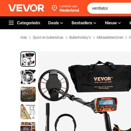
Leveren aan
Nederland
Categorieën
Deals
Bestsellers
Nieuw
Huis
Sport en buitenshuis
Buitenhobby's
Metaaldetectoren
H