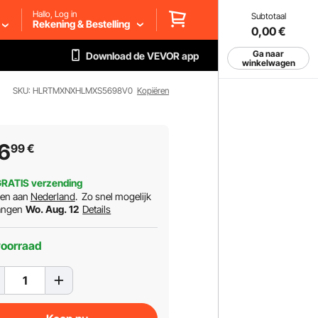
Hallo, Log in
Subtotaal
Rekening & Bestelling
0,00
€
Ga naar
Download de VEVOR app
winkelwagen
SKU: HLRTMXNXHLMXS5698V0
Kopiëren
6
99
€
RATIS verzending
ren aan
Nederland
.
Zo snel mogelijk
angen
Wo. Aug. 12
Details
voorraad