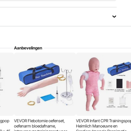
Aanbevelingen
ubatie, nasogastrische voeding, injecties, het inbrengen
pleegpop bestrijkt een breed scala aan zorgtechnieken.
egpop
VEVOR Flebotomie oefenset,
VEVOR Infant CPR Trainingspo
oefenarm bloedafname,
Heimlich Manoeuvre en