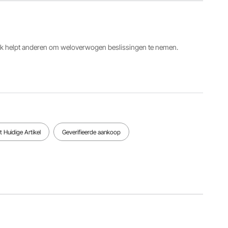
LD-134
vrouwelijk
ot
Productgrootte
60,24 x
ack helpt anderen om weloverwogen beslissingen te nemen.
17,72 x
Materiaal
Productgewicht
8,27 inch /
PVC
10,3 kg
1530 x
450 x 210
mm
Bekijk alle specificaties
 Huidige Artikel
Geverifieerde aankoop