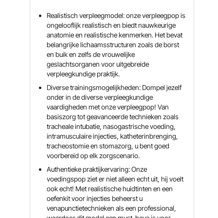
Realistisch verpleegmodel: onze verpleegpop is
ongelooflijk realistisch en biedt nauwkeurige
anatomie en realistische kenmerken. Het bevat
belangrijke lichaamsstructuren zoals de borst
en buik en zelfs de vrouwelijke
geslachtsorganen voor uitgebreide
verpleegkundige praktijk.
Diverse trainingsmogelijkheden: Dompel jezelf
onder in de diverse verpleegkundige
vaardigheden met onze verpleegpop! Van
basiszorg tot geavanceerde technieken zoals
tracheale intubatie, nasogastrische voeding,
intramusculaire injecties, katheterinbrenging,
tracheostomie en stomazorg, u bent goed
voorbereid op elk zorgscenario.
Authentieke praktijkervaring: Onze
voedingspop ziet er niet alleen echt uit, hij voelt
ook echt! Met realistische huidtinten en een
oefenkit voor injecties beheerst u
venapunctietechnieken als een professional,
waardoor dit model een must-have is voor