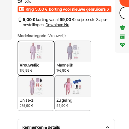
tot
15%
.
Krijg
5,00
€
korting voor nieuwe gebruikers
5
,00
€
korting vanaf
99
,00
€
op je eerste 3 app-
bestellingen.
Download Nu
Modelcategorie:
Vrouwelijk
Vrouwelijk
Mannelijk
176,99
€
176,90
€
Uniseks
Zuigeling
275,90
€
55,90
€
Kenmerken & details