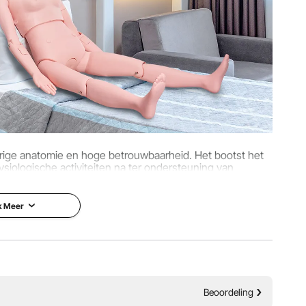
ge anatomie en hoge betrouwbaarheid. Het bootst het
siologische activiteiten na ter ondersteuning van
idstraining.
k Meer
Beoordeling