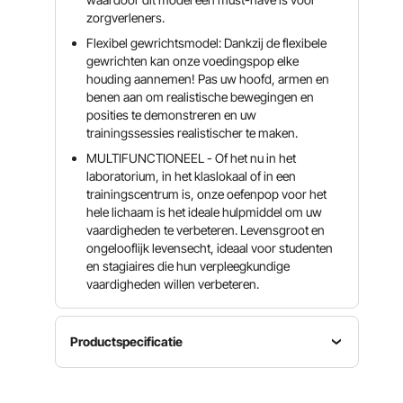
zorgverleners.
Flexibel gewrichtsmodel: Dankzij de flexibele
gewrichten kan onze voedingspop elke
houding aannemen! Pas uw hoofd, armen en
benen aan om realistische bewegingen en
posities te demonstreren en uw
trainingssessies realistischer te maken.
MULTIFUNCTIONEEL - Of het nu in het
laboratorium, in het klaslokaal of in een
trainingscentrum is, onze oefenpop voor het
hele lichaam is het ideale hulpmiddel om uw
vaardigheden te verbeteren. Levensgroot en
ongelooflijk levensecht, ideaal voor studenten
en stagiaires die hun verpleegkundige
vaardigheden willen verbeteren.
Productspecificatie
Geslacht
Modelschaal
Artikelmodelnummer
popmodel
levensgro