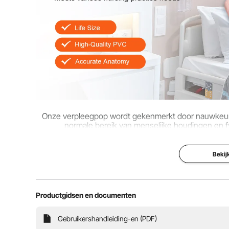
Onze verpleegpop wordt gekenmerkt door nauwkeuri
normale bereik van menselijke houdingen en fy
gezondhe
Bekij
Productgidsen en documenten
Gebruikershandleiding-en (PDF)