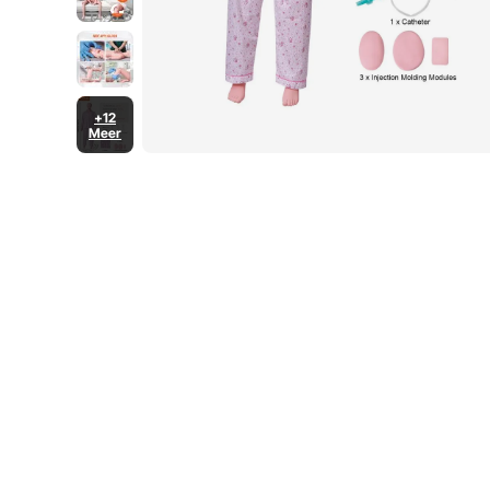
+12
Meer