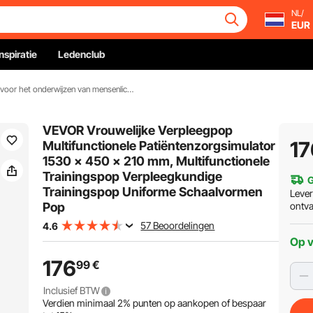
NL/
EUR
Inspiratie
Ledenclub
Modellen voor het onderwijzen van mensenlichamen
VEVOR Vrouwelijke Verpleegpop
17
Multifunctionele Patiëntenzorgsimulator
1530 x 450 x 210 mm, Multifunctionele
Trainingspop Verpleegkundige
G
Trainingspop Uniforme Schaalvormen
Leve
Pop
ontv
57 Beoordelingen
4.6
Op 
176
99
€
Inclusief BTW
Verdien minimaal
2%
punten op aankopen of bespaar