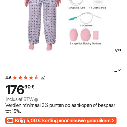
1/13
...
VEVOR man verpleegpop patiëntenzorg simulator
57
4.6
176
90
€
Inclusief BTW
Verdien minimaal
2%
punten op aankopen of bespaar
tot
15%
.
Krijg
5,00
€
korting voor nieuwe gebruikers