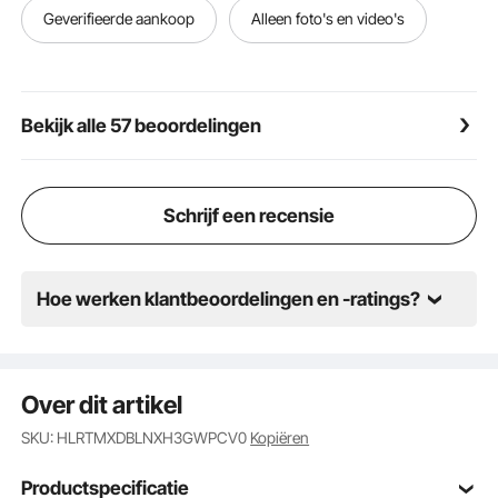
MULTIFUNCTIONEEL: Of het nu in het laboratorium,
Geverifieerde aankoop
Alleen foto's en video's
in het klaslokaal of in een trainingscentrum is, onze
oefenpop voor het hele lichaam is het ideale
hulpmiddel om uw vaardigheden te verbeteren.
Levensgroot en ongelooflijk levensecht, ideaal voor
Bekijk alle 57 beoordelingen
studenten en stagiaires die hun verpleegkundige
vaardigheden willen verbeteren.
Schrijf een recensie
Hoe werken klantbeoordelingen en -ratings?
Over dit artikel
SKU: HLRTMXDBLNXH3GWPCV0
Kopiëren
Productspecificatie