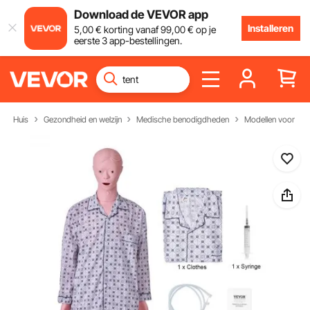
Download de VEVOR app
Installeren
5
,00
€
korting vanaf
99
,00
€
op je
eerste 3 app-bestellingen.
Huis
Gezondheid en welzijn
Medische benodigdheden
Modellen voor het