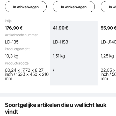
trainingsset voor
Reanimat
In winkelwagen
In winkelwagen
In 
venapunctie, sterk
Professi
gesimuleerde IV
Airway O
oefenarmset met
Trainin
Prijs
draagtas, IV-
Infarcti
176
,90
€
41
,90
€
55
,90
vaardigheden, voor
Training
studenten en
Artikelmodelnummer
verpleegkundigen
LD-135
LD-HS3
LD-J14
Productgewicht
10,3 kg
1,51 kg
1,25 kg
Productgrootte
60,24 x 17,72 x 8,27
/
22,05 x
inch / 1530 x 450 x 210
inch / 
mm
mm
Met zijn realistische huidtinten en anatomische structuren is de verpleegkundige
oefenpop een ideaal hulpmiddel voor zorgverleners en biedt het een realistisch
platform voor de professionele praktijk.
Soortgelijke artikelen die u wellicht leuk
vindt