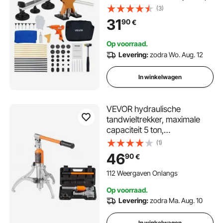
met Golden Lifter, Bridge
(3)
Puller, Rubberen hamer,
31
90
€
Lijmpistool, Hagelschade
verwijderingstool op
Op voorraad.
autocarrosserie
Levering:
zodra Wo. Aug. 12
In winkelwagen
VEVOR hydraulische
tandwieltrekker, maximale
capaciteit 5 ton,
wiellagertrekker, trekker met
(1)
2 of 3 klauwen, verticaal en
46
90
€
horizontaal, hydraulische
trekker met 228,6 mm klauw
112 Weergaven Onlangs
en koffer voor het trekken
Op voorraad.
Levering:
zodra Ma. Aug. 10
In winkelwagen