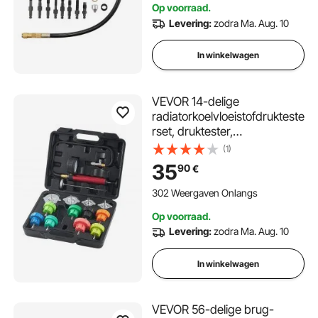
Op voorraad.
4x adapters
Levering:
zodra Ma. Aug. 10
In winkelwagen
VEVOR 14-delige
radiatorkoelvloeistofdrukteste
rset, druktester,
koelwatervulapparaat,
(1)
radiatorontluchter,
35
90
€
koelsysteemtester inclusief
thermometer, 4 metalen
302 Weergaven Onlangs
adapters en 8 testdoppen
Op voorraad.
Levering:
zodra Ma. Aug. 10
In winkelwagen
VEVOR 56-delige brug-