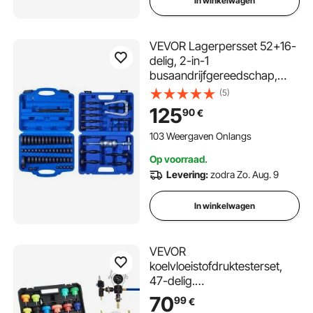
In winkelwagen
VEVOR Lagerpersset 52+16-
delig, 2-in-1
busaandrijfgereedschap,
afdichtingsaandrijfset met 49
(5)
bussen, 10 spantangen,
125
90
€
glijhamer, robuuste
demontage- en installatieset
103 Weergaven Onlangs
met koffer
Op voorraad.
Levering:
zodra Zo. Aug. 9
In winkelwagen
VEVOR
koelvloeistofdruktesterset,
47-delig.
Koelvloeistofvulapparaat met
70
99
€
3 metalen adapters,