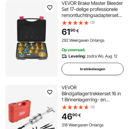
VEVOR Brake Master Bleeder
Set 17-delige professionele
remontluchtingsadapterset
met complete set en
(3)
handvat, duurzame
61
90
€
remontluchtingsadapter voor
het bijvullen van remvloeistof
292 Weergaven Onlangs
Op voorraad.
Levering:
zodra Wo. Aug. 12
In winkelwagen
VEVOR
Blindgatlagertrekkerset 16 in
1 Binnenlagerring- en
afdichtingstrekkerset,
(3)
glijhamer-pilootinzetstuk
46
90
€
Binnenlagertrekkerset met 10
gespleten spantangen en
318 Weergaven Onlangs