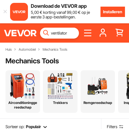
Download de VEVOR app
Installeren
5
,00
€
korting vanaf
99
,00
€
op je
eerste 3 app-bestellingen.
Huis
Automobiel
Mechanics Tools
Mechanics Tools
Airconditioningge
Trekkers
Remgereedschap
Ins
reedschap
Sorteer op:
Populair
Filters