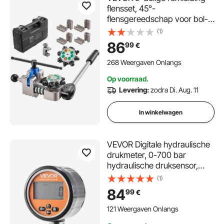
flensset, 45°-
flensgereedschap voor bol-
en dubbele flenzen,
(1)
pijpexpander met 4
86
99
€
matrijzensets voor
buitendiameters van 4,76-
268 Weergaven Onlangs
9,52 mm,
Op voorraad.
remleidingreparatieset voor
Levering:
zodra Di. Aug. 11
voertuigen
In winkelwagen
VEVOR Digitale hydraulische
drukmeter, 0-700 bar
hydraulische druksensor,
manometertester met 1/4
(1)
inch NPT-basisingang voor
84
99
€
graafmachines, hydraulische
testmeter in roestvrijstalen
121 Weergaven Onlangs
behuizing