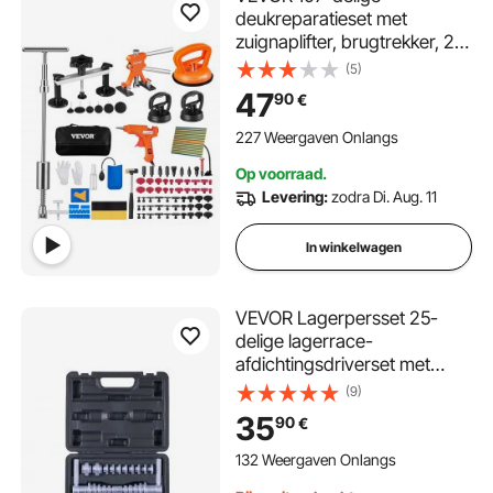
deukreparatieset met
zuignaplifter, brugtrekker, 2-
in-1 slaghamer, 50 trekstrips
(5)
en 6 brugtrekkers,
47
90
€
deukverwijderingsgereedsch
ap voor auto's
227 Weergaven Onlangs
Op voorraad.
Levering:
zodra Di. Aug. 11
In winkelwagen
VEVOR Lagerpersset 25-
delige lagerrace-
afdichtingsdriverset met
bussen en sleutels,
(9)
bussendrivergereedschapse
35
90
€
t, voor demontage en
installatie Gemaakt van
132 Weergaven Onlangs
aluminiumlegering met koffer