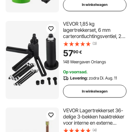
In winkelwagen
VEVOR 1,85 kg
lagertrekkerset, 6 mm
carterontluchtingsventiel, 28
x 22 x 15 cm lagertrekkerset
(3)
carter, lagertrekkerset
57
90
€
148 Weergaven Onlangs
Op voorraad.
Levering:
zodra Di. Aug. 11
In winkelwagen
VEVOR Lagertrekkerset 36-
delige 3-bekken haaktrekker
voor interne en externe
lagers en lagers zonder
(4)