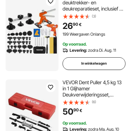
deuktrekker- en
deukreparatieset, inclusief 20
treklipjes en 6 brug-treklipjes,
(3)
aluminium
26
90
€
deukverwijderingsgereedsch
ap voor auto's, koelkasten,
199 Weergaven Onlangs
enz.
Op voorraad.
Levering:
zodra Di. Aug. 11
In winkelwagen
VEVOR Dent Puller 4,5 kg 13
in 1 Glijhamer
Deukverwijderingsset,
Carrosserieherstelgereedsch
(6)
ap voor het verwijderen van
50
90
€
autoschade, Reparatieframe
met verlengstang en
Op voorraad.
antisliphandgreep
Levering:
zodra Ma. Aug. 10