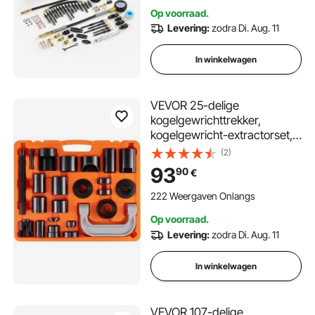
voor auto's, druktesten en
Op voorraad.
lekmeting
Levering:
zodra Di. Aug. 11
In winkelwagen
VEVOR 25-delige
kogelgewrichttrekker,
kogelgewricht-extractorset,
520 x 430 x 90 mm,
(2)
universele kogelgewricht-
93
90
€
uitpersset, koolstofstalen
autogereedschapsset met
222 Weergaven Onlangs
koffer, kogelgewrichttrekker
Op voorraad.
Levering:
zodra Di. Aug. 11
In winkelwagen
VEVOR 107-delige