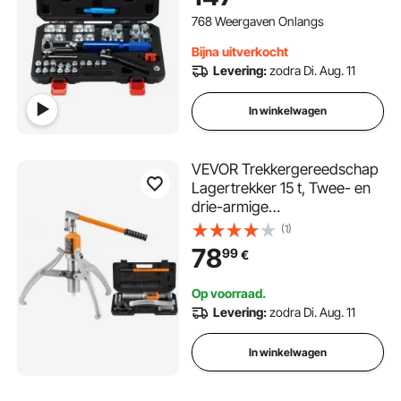
adapters voor koperen
buizen van 3/16"-1/2
768 Weergaven Onlangs
Bijna uitverkocht
Levering:
zodra Di. Aug. 11
In winkelwagen
VEVOR Trekkergereedschap
Lagertrekker 15 t, Twee- en
drie-armige
kogellagertrekker Binnen- en
(1)
buiten 304,8 mm max.
78
99
€
spreiding, paralleltrekker
Lagertrekkerset
Op voorraad.
Automobieltrekker
Levering:
zodra Di. Aug. 11
Hydraulisch
In winkelwagen