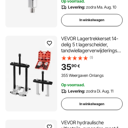
Op voorraad.
Levering:
zodra Ma. Aug. 10
In winkelwagen
VEVOR Lagertrekkerset 14-
delig 5 t lagerscheider,
tandwiellagerverwijderingsse
t met 2/2,8 inch bekken,
(1)
robuuste lagersplijterset met
35
90
€
hulstrekkerset
355 Weergaven Onlangs
Op voorraad.
Levering:
zodra Di. Aug. 11
In winkelwagen
VEVOR hydraulische