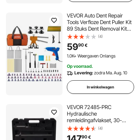
VEVOR Auto Dent Repair
Tools Verfloze Dent Puller Kit
89 Stuks Dent Removal Kit
van Aluminiumlegering,
(4)
Rubber en Kunststof voor Alle
59
90
€
Soorten Auto's en Het
Repareren van Deuk van Het
1.0K+ Weergaven Onlangs
Metalen Oppervlak
Op voorraad.
Levering:
zodra Ma. Aug. 10
In winkelwagen
VEVOR 72485-PRC
Hydraulische
remleidingafvlakset, 30-
delige set met 45°
(4)
afvlakkegel / 16 matrijzen en
147
90
€