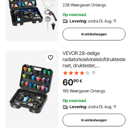
universeel toepasbaar,
238 Weergaven Onlangs
druktestapparaat voor
Op voorraad.
autokoelsystemen, met
Levering:
zodra Di. Aug. 11
drukpomp en kunststofvuller.
In winkelwagen
VEVOR 28-delige
radiatorkoelvloeistofdrukteste
rset, druktester,
koelwatervulapparaat,
(1)
radiatorontluchter,
60
90
€
koelsysteemtester inclusief
thermometer, 17 metalen
195 Weergaven Onlangs
adapters en 3 testdoppen
Op voorraad.
Levering:
zodra Di. Aug. 11
In winkelwagen