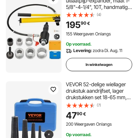
uitlaatpijp-expander, maat 1-
5/8"-4-1/4", 10T, handmatige
hydraulische pijp-stretcher
(4)
met 4 matrijzen en 2
195
90
€
opbergkoffers voor koperen
en aluminium pijpen in
155 Weergaven Onlangs
autoreparatie
Op voorraad.
Levering:
zodra Di. Aug. 11
In winkelwagen
VEVOR 52-delige wiellager
drukstuk aandrijfset, lager
drukstukken set 18-65 mm,
meenemer voor lagerbussen,
(7)
asafdichtingslager
47
90
€
persgereedschap, montage
schijven, bussen,
200 Weergaven Onlangs
asafdichtingsdrukstuk
Op voorraad.
persgereedschap