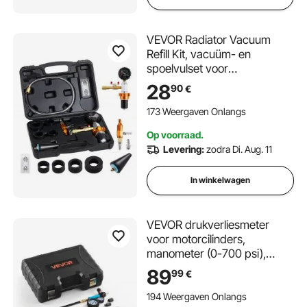
VEVOR Radiator Vacuum
Refill Kit, vacuüm- en
spoelvulset voor
koelsystemen van voertuigen
28
90
€
met manometer en
gereedschapskist, universeel
173 Weergaven Onlangs
geschikt voor de meeste
Op voorraad.
auto's, bestelwagens, SUV's
Levering:
zodra Di. Aug. 11
en vrachtwagens
In winkelwagen
VEVOR drukverliesmeter
voor motorcilinders,
manometer (0-700 psi),
lekmeter (0-100 psi),
89
99
€
cilinderdrukmeter met 4
adapters, compressietestkit
194 Weergaven Onlangs