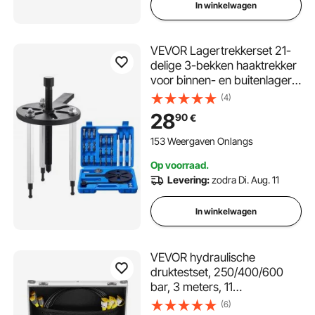
In winkelwagen
VEVOR Lagertrekkerset 21-
delige 3-bekken haaktrekker
voor binnen- en buitenlagers
en lagers zonder binnenas,
(4)
multifunctionele
28
90
€
lagerverwijderaar met
robuuste, draagbare
153 Weergaven Onlangs
opbergkoffer
Op voorraad.
Levering:
zodra Di. Aug. 11
In winkelwagen
VEVOR hydraulische
druktestset, 250/400/600
bar, 3 meters, 11
testkoppelingen, 3
(6)