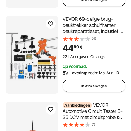
VEVOR 69-delige brug-
deuktrekker schuifhamer
deukreparatieset, inclusief 20
treklipjes en 6 brug-treklipjes,
(4)
deukverwijderingsgereedsch
44
90
€
ap voor auto's,
wasmachines, enz.
221 Weergaven Onlangs
Op voorraad.
Levering:
zodra Ma. Aug. 10
In winkelwagen
VEVOR
Aanbiedingen
Automotive Circuit Tester 8-
35 DCV met circuitprobe &
TFT-kleurendisplay &
(1)
verlichting, spanningstester