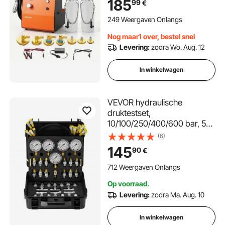
185
99
€
twee voedingen en een
remdrukpomp van 0,6-3 bar,
249 Weergaven Onlangs
geschikt voor diverse auto's.
Nog maar1 over, bestel snel
Levering:
zodra Wo. Aug. 12
In winkelwagen
VEVOR hydraulische
druktestset,
10/100/250/400/600 bar, 5
meters, 13 koppelingen, 14 T-
(6)
connectoren, 5 testslangen,
145
90
€
hydraulische testset voor
graafmachines met draagtas
712 Weergaven Onlangs
voor graafmachines en
Op voorraad.
tractoren
Levering:
zodra Ma. Aug. 10
In winkelwagen