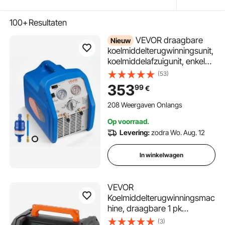
100+
Resultaten
VEVOR draagbare
Nieuw
koelmiddelterugwinningsunit,
koelmiddelafzuigunit, enkele
cilinder 0,75 pk voor
(53)
vloeibare en gasvormige
353
99
€
koelmiddelen, 1450 tpm voor
HVAC-, auto- en
208 Weergaven Onlangs
huishoudelijke
Op voorraad.
airconditioningsystemen
Levering:
zodra Wo. Aug. 12
In winkelwagen
VEVOR
Koelmiddelterugwinningsmac
hine, draagbare 1 pk
airconditioningterugwinnings
(3)