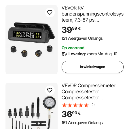
VEVOR RV-
bandenspanningscontrolesys
teem, 7,3-87 psi
aanhangwagen-TPMS,
39
99
€
universeel draadloos
autoalarmsysteem,
121 Weergaven Onlangs
waterdichte TPMS-sensorkit
Op voorraad.
met zonne-energieoplading,
Levering:
zodra Ma. Aug. 10
4 sensoren, 5 alarmmodi
In winkelwagen
VEVOR Compressiemeter
Compressietester
Compressietester
Testapparaat
(2)
Compressiemeter met een
36
90
€
80 mm drukmeter 0-1000
PSI en 0-70 bar
151 Weergaven Onlangs
Compressiemeter Inclusief