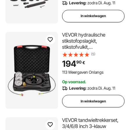
Levering:
zodra Di. Aug. 11
In winkelwagen
VEVOR hydraulische
stikstofopslagkit,
stikstofvulkit,
druktestsysteem met 3
(5)
meters (1500, 4000, 6000
194
90
€
PSI), 6 adapterkoppelingen, 1
gasslang, 1 klep, 1 CGA580-
113 Weergaven Onlangs
adapter
Op voorraad.
Levering:
zodra Di. Aug. 11
In winkelwagen
VEVOR tandwieltrekkerset,
3/4/6/8 inch 3-klauw