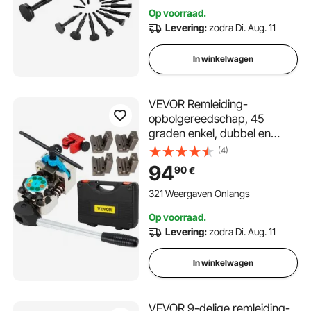
tegensteun
Op voorraad.
Levering:
zodra Di. Aug. 11
In winkelwagen
VEVOR Remleiding-
opbolgereedschap, 45
graden enkel, dubbel en
bubbelopbolgereedschap
(4)
voor 3/16", 1/4", 5/16" en 3/8"
94
90
€
pijpmaten, geschikt voor
zachte metalen of koperen
321 Weergaven Onlangs
leidingen
Op voorraad.
Levering:
zodra Di. Aug. 11
In winkelwagen
VEVOR 9-delige remleiding-