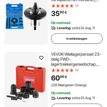
gereedschapset voor
(3)
balansassen, vliegwielen,
35
90
€
krukaspoelies, stuurwielen
Op voorraad.
Levering:
zodra Di. Aug. 11
In winkelwagen
VEVOR Wiellagerpersset 23-
delig FWD-
lagertrekkergereedschap,
voor het verwijderen en
(4)
installeren van
60
90
€
voorwielaandrijvingslagers,
wiellagergereedschap met
229 Weergaven Onlangs
schuifschroefbussen,
Op voorraad.
hulsplaten, opbergkoffer
Levering:
zodra Di. Aug. 11