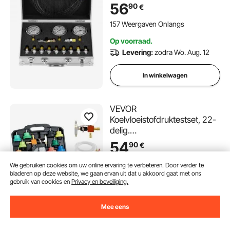
testslangen, hydraulische
56
90
€
testset voor graafmachines
met draagbare draagtas
157 Weergaven Onlangs
voor graafmachines,
Op voorraad.
tractoren en bouwmachines
Levering:
zodra Wo. Aug. 12
In winkelwagen
VEVOR
Koelvloeistofdruktestset, 22-
delig.
Koelvloeistofvulapparaat met
54
90
€
4 adapters, universele
pasvorm, druktestset voor
We gebruiken cookies om uw online ervaring te verbeteren. Door verder te
Op voorraad.
autokoelsystemen, met
bladeren op deze website, we gaan ervan uit dat u akkoord gaat met ons
Levering:
zodra Ma. Aug. 10
gebruik van cookies en
Privacy en beveiliging.
drukpomp en vulapparaat
van aluminiumlegering.
In winkelwagen
Mee eens