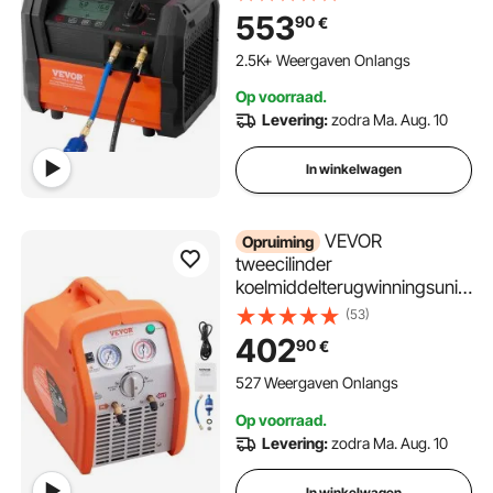
machine met dubbele cilinder
553
90
€
en borstelloze motor van
3000 tpm, gereedschap
2.5K+ Weergaven Onlangs
voor het recyclen van freon-
Op voorraad.
koelmiddel voor auto's,
Levering:
zodra Ma. Aug. 10
airconditioners en
huishoudelijke HVAC-
In winkelwagen
systemen.
VEVOR
Opruiming
tweecilinder
koelmiddelterugwinningsunit,
1 pk
(53)
koelmiddelterugwinningsmac
402
90
€
hine 220-240 V, 7,7 lbs/min
koelmiddelpompstation
527 Weergaven Onlangs
Op voorraad.
Levering:
zodra Ma. Aug. 10
In winkelwagen