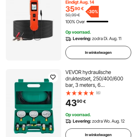
Eindigt Aug. 14
met 4 m kabel & ABS-
35
90
€
behuizing, elektrische
-
30%
50,99
€
detectorzoeker circuittester
100% Over
Op voorraad.
Levering:
zodra Di. Aug. 11
In winkelwagen
VEVOR hydraulische
druktestset, 250/400/600
bar, 3 meters, 6
testkoppelingen, 3
(6)
testslangen, hydraulische
43
90
€
testdrukmeterset voor
graafmachines met
Op voorraad.
draagbare draagtas voor
Levering:
zodra Wo. Aug. 12
graafmachines, tractoren en
bouwmachines
In winkelwagen