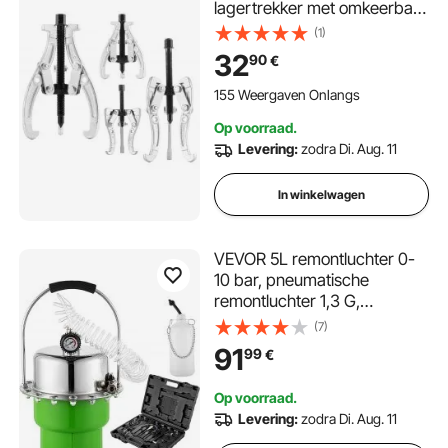
lagertrekker met omkeerbare
klauwen, 2-klauw/3-klauw
(1)
poelietrekker, voor het
32
90
€
verwijderen van poelies,
tandwiellagers en vliegwielen
155 Weergaven Onlangs
Op voorraad.
Levering:
zodra Di. Aug. 11
In winkelwagen
VEVOR 5L remontluchter 0-
10 bar, pneumatische
remontluchter 1,3 G,
remontluchter, remontluchter,
(7)
remontluchter,
91
99
€
remontluchtingsset
Op voorraad.
Levering:
zodra Di. Aug. 11