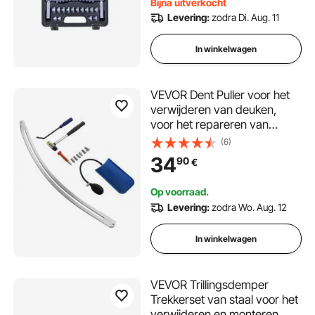
Bijna uitverkocht
Levering:
zodra Di. Aug. 11
In winkelwagen
VEVOR Dent Puller voor het
verwijderen van deuken,
voor het repareren van
schade aan spatborden met
(6)
gebogen stang, koevoet,
34
90
€
rubberen hamer,
verwijderbare
Op voorraad.
reparatiepennen voor
Levering:
zodra Wo. Aug. 12
airbags, gereedschapsset
met vervangende koppen
In winkelwagen
VEVOR Trillingsdemper
Trekkerset van staal voor het
verwijderen en monteren,