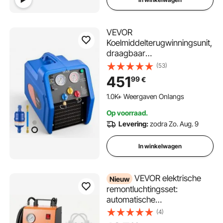
VEVOR
Koelmiddelterugwinningsunit,
draagbaar
koelmiddelterugwinningsstati
(53)
on, 220V/50Hz 1450 RPM, 1
451
99
€
pk met tweecilinder
afzuigsysteem voor
1.0K+ Weergaven Onlangs
koelmiddelen A1 & A2L,
Op voorraad.
terugwinningsunit voor
Levering:
zodra Zo. Aug. 9
airconditioningsystemen in
auto's en woningen.
In winkelwagen
VEVOR elektrische
Nieuw
remontluchtingsset:
automatische
remvloeistofontluchter met 7
(4)
hoofdremcilinderadapters,