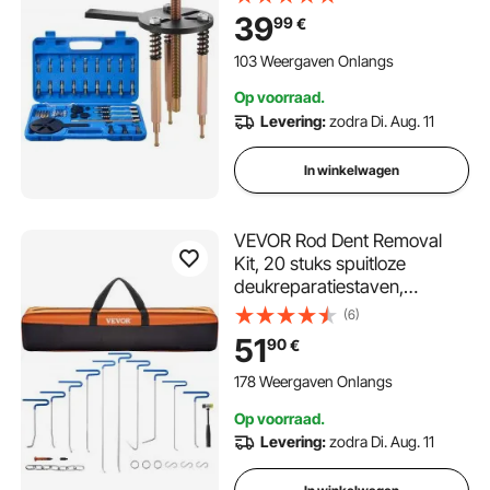
binnenas, multifunctionele
39
99
€
lagerverwijderaar met
duurzame, draagbare
103 Weergaven Onlangs
opbergkoffer
Op voorraad.
Levering:
zodra Di. Aug. 11
In winkelwagen
VEVOR Rod Dent Removal
Kit, 20 stuks spuitloze
deukreparatiestaven,
roestvrijstalen
(6)
deukreparatiestaven, Whale
51
90
€
Tail Dent Repair Tools,
professionele
178 Weergaven Onlangs
hageldeukverwijderaar
Op voorraad.
Levering:
zodra Di. Aug. 11