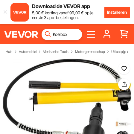
Download de VEVOR app
Installeren
5
,00
€
korting vanaf
99
,00
€
op je
eerste 3 app-bestellingen.
Huis
Automobiel
Mechanics Tools
Motorgereedschap
Uitlaatpijp exp