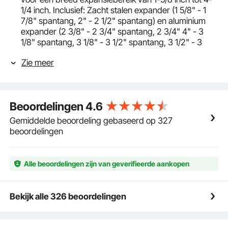
1/4 inch. Inclusief: Zacht stalen expander (1 5/8" - 1
7/8" spantang, 2" - 2 1/2" spantang) en aluminium
expander (2 3/8" - 2 3/4" spantang, 2 3/4" 4" - 3
1/8" spantang, 3 1/8" - 3 1/2" spantang, 3 1/2" - 3
7/8" spantang, 3 7/8" - 4 1/4" spantang).
Zie meer
ARBEIDSBESPAREND HYDRAULISCH SYSTEEM:
Deze uitlaatpijpexpander zet de pijpen uit met behulp
van een handmatig hydraulisch mechanisme. Het
hydraulische gereedschap is uitgerust met prachtige
Beoordelingen
4.6
details zoals een hogedrukslang van 1,20 meter en
een lekvrije oliecilinder. Druk: 10 ton.
Gemiddelde beoordeling gebaseerd op 327
Eenvoudig te installeren en te gebruiken:
beoordelingen
Verschillende spantanggroottes moeten worden
afgestemd op specifieke spantangen. Zie de
afbeelding voor details. U moet het expanderende
Alle beoordelingen zijn van geverifieerde aankopen
deel met een hydraulisch mechanisme monteren en
in de buis steken.
Robuuste constructie: Alle spantangen zijn gemaakt
Bekijk alle 326 beoordelingen
van een aluminiumlegering, waardoor een robuuste
stijfheid gedurende een langere levensduur wordt
gegarandeerd. Het gecoate oppervlak van de