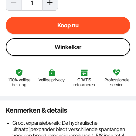
Koop nu
Winkelkar
100% veilige
Veilige privacy
GRATIS
Professionele
betaling
retourneren
service
Kenmerken & details
Groot expansiebereik: De hydraulische
uitlaatpijpexpander biedt verschillende spantangen
voor een breed expansiebereik van 1-5/8 inch tot 4-