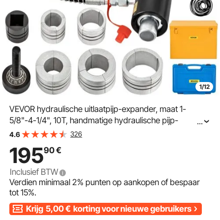
1/12
VEVOR hydraulische uitlaatpijp-expander, maat 1-
5/8"-4-1/4", 10T, handmatige hydraulische pijp-
...
stretcher met 4 matrijzen en 2 opbergkoffers voor
326
4.6
koperen en aluminium pijpen in autoreparatie
195
90
€
Inclusief BTW
Verdien minimaal
2%
punten op aankopen of bespaar
tot
15%
.
Krijg
5,00
€
korting voor nieuwe gebruikers