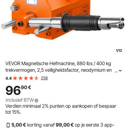
1/12
VEVOR Magnetische Hefmachine, 880 lbs / 400 kg
trekvermogen, 2,5 veiligheidsfactor, neodymium en
...
staal, hefmagneet met ontgrendeling, permanente
258
4.4
hefmagneten, zware magneet voor heffen,
96
90
€
werkplaatskraan, blok, bord
Inclusief BTW
Verdien minimaal
2%
punten op aankopen of bespaar
tot
15%
.
5
,00
€
korting vanaf
99
,00
€
op je eerste 3 app-