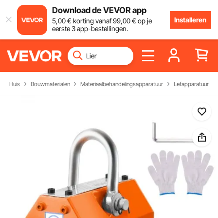
Download de VEVOR app
Installeren
5
,00
€
korting vanaf
99
,00
€
op je
eerste 3 app-bestellingen.
Huis
Bouwmaterialen
Materiaalbehandelingsapparatuur
Lefapparatuur