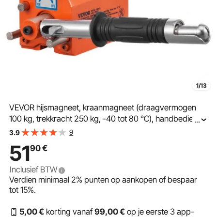
1/13
VEVOR hijsmagneet, kraanmagneet (draagvermogen
100 kg, trekkracht 250 kg, -40 tot 80 ℃), handbediende
...
magnetische heftruck, gele neodymium hijsmagneet
9
3.9
51
90
€
Inclusief BTW
Verdien minimaal
2%
punten op aankopen of bespaar
tot
15%
.
5
,00
€
korting vanaf
99
,00
€
op je eerste 3 app-