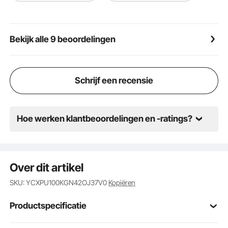
compatibel met zowel vlakke als ronde staven,
waardoor een breder scala aan toepassingen
mogelijk is. Het is een uitstekend hulpmiddel voor het
Bekijk alle 9 beoordelingen
optillen van plaatwerk in de elektrische, machine-,
transport- en mijnbouwindustrie.
Schrijf een recensie
Hoe werken klantbeoordelingen en -ratings?
Over dit artikel
SKU: YCXPU100KGN42OJ37V0
Kopiëren
Productspecificatie