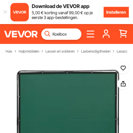
Download de VEVOR app
Installeren
5
,00
€
korting vanaf
99
,00
€
op je
eerste 3 app-bestellingen.
Huis
Hulpmiddelen
Lassen en solderen
Lasbenodigdheden
Lasaccess