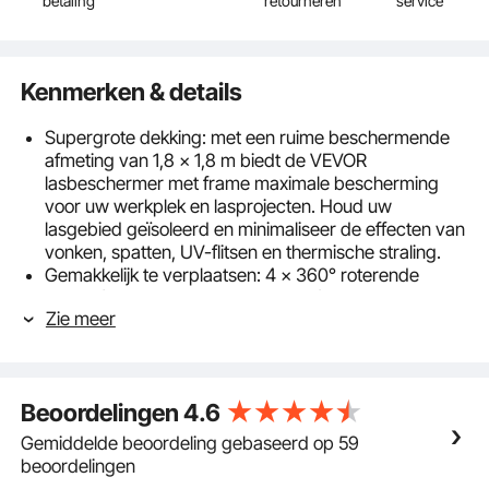
betaling
retourneren
service
Kenmerken & details
Supergrote dekking: met een ruime beschermende
afmeting van 1,8 x 1,8 m biedt de VEVOR
lasbeschermer met frame maximale bescherming
voor uw werkplek en lasprojecten. Houd uw
lasgebied geïsoleerd en minimaliseer de effecten van
vonken, spatten, UV-flitsen en thermische straling.
Gemakkelijk te verplaatsen: 4 x 360° roterende
wielen (waarvan 2 vergrendelbaar) zorgen voor een
Zie meer
grote mobiliteit, zodat u het lasgordijn naar de
gewenste locatie kunt verplaatsen. Twee van de
wielen zijn voorzien van betrouwbare remmen voor
de snelstopfunctie, waardoor je het scherm vrij kunt
Beoordelingen
4.6
vergrendelen en stabiel op zijn plaats kunt houden.
UITSTEKENDE VLAMWEERSTAND EN STEVIG
Gemiddelde beoordeling gebaseerd op 59
FRAME: Dit lasgordijn is gemaakt van hoogwaardig
beoordelingen
vlamvertragend vinyl en biedt uitzonderlijke