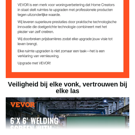
8
Aantal segmenten
6,93 kg
Nettogewicht
Productafmetinge
1,8 x 1,8 m
n
Veiligheid bij elke vonk, vertrouwen bij
elke las