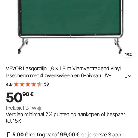
1/12
VEVOR Lasgordijn 1,8 x 1,8 m Vlamvertragend vinyl
lasscherm met 4 zwenkwielen en 6-niveau UV-
...
bescherming Lasdeken Lasbescherming Groen
59
4.6
50
90
€
Inclusief BTW
Verdien minimaal
2%
punten op aankopen of bespaar
tot
15%
.
5
,00
€
korting vanaf
99
,00
€
op je eerste 3 app-