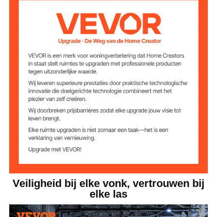
eau
niveaus
vlamvertragend vinyl
Hoofdmateriaal
8
Aantal segmenten
6,93 kg
Nettogewicht
Productafmetinge
1,8 x 1,8 m
n
Veiligheid bij elke vonk, vertrouwen bij
elke las