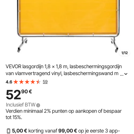
1/12
VEVOR lasgordijn 1,8 x 1,8 m, lasbeschermingsgordijn
van vlamvertragend vinyl, lasbeschermingswand met 4
...
zwenkwielen en 6-traps UV-bescherming, lasdeken,
59
4.6
geel.
52
90
€
Inclusief BTW
Verdien minimaal
2%
punten op aankopen of bespaar
tot
15%
.
5
,00
€
korting vanaf
99
,00
€
op je eerste 3 app-