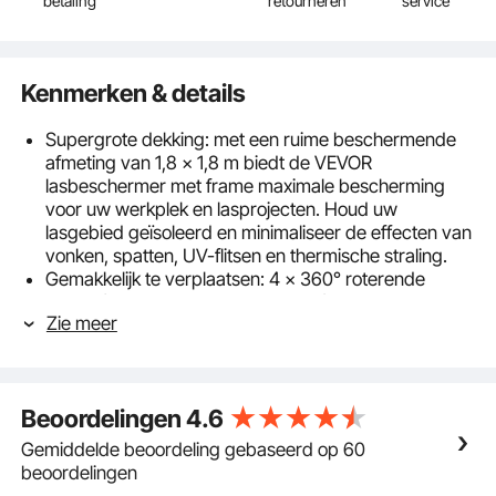
betaling
retourneren
service
Kenmerken & details
Supergrote dekking: met een ruime beschermende
afmeting van 1,8 x 1,8 m biedt de VEVOR
lasbeschermer met frame maximale bescherming
voor uw werkplek en lasprojecten. Houd uw
lasgebied geïsoleerd en minimaliseer de effecten van
vonken, spatten, UV-flitsen en thermische straling.
Gemakkelijk te verplaatsen: 4 x 360° roterende
wielen (waarvan 2 vergrendelbaar) bieden grote
Zie meer
mobiliteit, zodat u het lasgordijn naar de gewenste
locatie kunt verplaatsen. Twee van de wielen zijn
voorzien van betrouwbare remmen voor de
snelstopfunctie, waardoor je het scherm vrij kunt
Beoordelingen
4.6
vergrendelen en stabiel op zijn plek kunt houden.
UITSTEKENDE VLAMWEERSTAND EN STEVIG
Gemiddelde beoordeling gebaseerd op 60
FRAME: Dit lasgordijn is gemaakt van hoogwaardig
beoordelingen
vlamvertragend vinyl en biedt uitzonderlijke