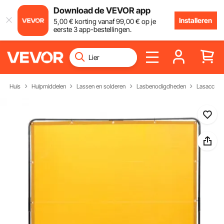
Download de VEVOR app
Installeren
5
,00
€
korting vanaf
99
,00
€
op je
eerste 3 app-bestellingen.
Huis
Hulpmiddelen
Lassen en solderen
Lasbenodigdheden
Lasaccess