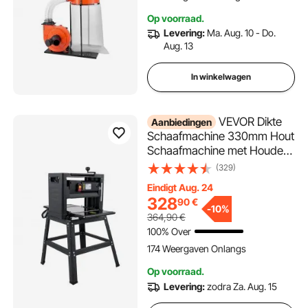
ideaal voor
Op voorraad.
spaanderafzuiging
Levering:
Ma. Aug. 10 - Do.
Aug. 13
In winkelwagen
VEVOR Dikte
Aanbiedingen
Schaafmachine 330mm Hout
Schaafmachine met Houder
2KW Mini Schaafmachine
(329)
Houtbewerking Bank
Eindigt Aug. 24
Stationaire Schaafmachine
328
90
€
8000 omw/min
-
10%
364,90
€
Aanvoersnelheid 6m/min
100% Over
voor Hout Bamboe Voering
174 Weergaven Onlangs
Nylon
Op voorraad.
Levering:
zodra Za. Aug. 15