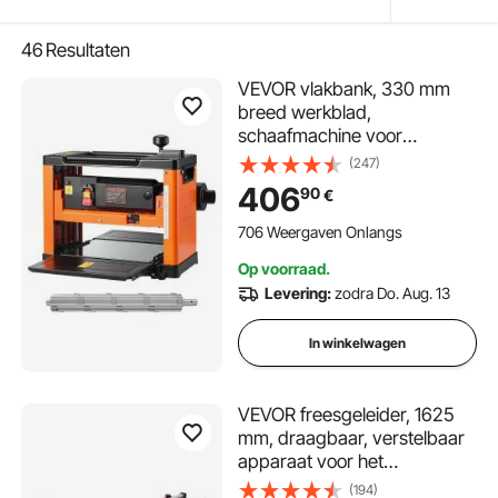
46
Resultaten
VEVOR vlakbank, 330 mm
breed werkblad,
schaafmachine voor
houtbewerking,
(247)
spiraalvormige freeskop met
406
90
€
24 snijbladen, 2000 W motor
met 23.500 tpm, één
706 Weergaven Onlangs
snelheid, voor hardhout en
Op voorraad.
zachthout.
Levering:
zodra Do. Aug. 13
In winkelwagen
VEVOR freesgeleider, 1625
mm, draagbaar, verstelbaar
apparaat voor het
gladmaken van panelen,
(194)