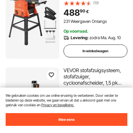
tpm, met onderstel, 2-
(13)
messensnijkop, gegoten
488
90
€
aluminium tafel, 0-3 mm
instelbare snijdiepte, voor
231 Weergaven Onlangs
houtbewerking
Op voorraad.
Levering:
zodra Ma. Aug. 10
In winkelwagen
VEVOR stofafzuigsysteem,
stofafzuiger,
cycloonafscheider, 1,5 pk
stofafzuiger met 47,32 liter
(187)
stofzak en standaard,
We gebruiken cookies om uw online ervaring te verbeteren. Door verder te
828
90
€
bladeren op deze website, we gaan ervan uit dat u akkoord gaat met ons
intelligente
gebruik van cookies en
Privacy en beveiliging.
cycloonafscheiding,
231 Weergaven Onlangs
stofafzuigsysteem voor
Op voorraad.
houtbewerking
Mee eens
Levering:
zodra Zo. Aug. 16