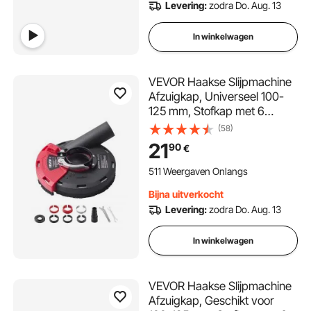
Levering:
zodra Do. Aug. 13
In winkelwagen
VEVOR Haakse Slijpmachine
Afzuigkap, Universeel 100-
125 mm, Stofkap met 6
Klemschijven, Aansluiting
(58)
voor Stofzuiger, Geschikt
21
90
€
voor het Slijpen van Hout,
Beton, Muren en Steen
511 Weergaven Onlangs
Bijna uitverkocht
Levering:
zodra Do. Aug. 13
In winkelwagen
VEVOR Haakse Slijpmachine
Afzuigkap, Geschikt voor