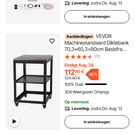
Levering:
zodra Do. Aug. 13
In winkelwagen
VEVOR
Aanbiedingen
Machinestandaard Diktebank
70,3×60,3×90cm Basisframe
Diktebank Staal & MDF Max.
(71)
Draagvermogen 45kg
Eindigt Aug. 24
Machinetafel in hoogte
112
90
€
verstelbaar Compatibel met
-
10%
124,90
€
de meeste schaafmachines
100% Over
en zagen
304 Weergaven Onlangs
Op voorraad.
Levering:
zodra Do. Aug. 13
In winkelwagen