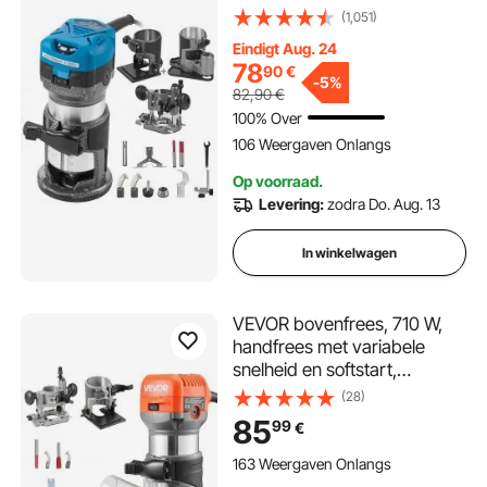
Kantelbasis Soft Start
(1,051)
verwijdering Pro 710W
Eindigt Aug. 24
78
90
€
-
5%
82,90
€
100% Over
106 Weergaven Onlangs
Op voorraad.
Levering:
zodra Do. Aug. 13
In winkelwagen
VEVOR bovenfrees, 710 W,
handfrees met variabele
snelheid en softstart,
kantenfrees met vaste,
(28)
kantelbare en invalbare voet,
85
99
€
parallelgeleider,
houtbewerking, afwerken,
163 Weergaven Onlangs
doe-het-zelfprojecten, met