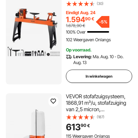
3200 tpm, werkblad van 406
(30)
x 1020 mm, voor middelgrote
Eindigt Aug. 24
tot grote
1.594
90
€
houtbewerkingsprojecten
-
5%
1.678,90
€
100% Over
102 Weergaven Onlangs
Op voorraad.
Levering:
Ma. Aug. 10 - Do.
Aug. 13
In winkelwagen
VEVOR stofafzuigsysteem,
1868,91 m³/u, stofafzuiging
van 2,5 micron,
zaagselafzuigsysteem van
(187)
1,5 pk met stofzak van 132,5 l
613
90
€
en filterzak van 159 l,
spaanderafzuigsysteem,
115 Weergaven Onlangs