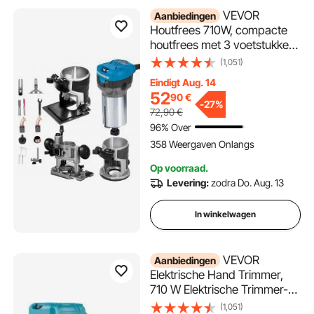
VEVOR
Aanbiedingen
Houtfrees 710W, compacte
houtfrees met 3 voetstukken,
10.000-30.000 tpm
(1,051)
kantenfrees, 1/4" & 3/8"
Eindigt Aug. 14
multifunctionele frees met
52
90
€
kantelbare voet, duikvoet,
-
27%
72,90
€
lamineermachine voor
96% Over
houtbewerking
358 Weergaven Onlangs
Op voorraad.
Levering:
zodra Do. Aug. 13
In winkelwagen
VEVOR
Aanbiedingen
Elektrische Hand Trimmer,
710 W Elektrische Trimmer-
Router, Laminaat Router
(1,051)