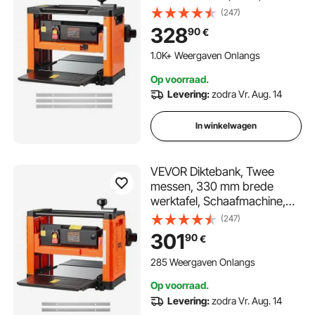
motortoerental van 23500
(247)
tpm, dubbele rollen,
328
90
€
kantelbeveiliging,
houtbewerking met enkele
1.0K+ Weergaven Onlangs
snelheid, voor hard en zacht
Op voorraad.
hout
Levering:
zodra Vr. Aug. 14
In winkelwagen
VEVOR Diktebank, Twee
messen, 330 mm brede
werktafel, Schaafmachine,
1800 W, Schaafmachine,
(247)
23.500 tpm, Dubbele rollen,
301
90
€
Rollover-beveiliging, Eén
snelheid Houtbewerking,
285 Weergaven Onlangs
Voor hard en zacht hout
Op voorraad.
Levering:
zodra Vr. Aug. 14