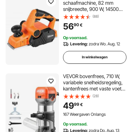
schaafmachine, 82 mm
snijbreedte, 900 W, 14500
tpm, handschaafmachine
(88)
voor hout, met instelbare
56
90
€
snijdiepte, 2 messen, voor
houtbewerking, afschuinen,
Op voorraad.
doe-het-zelfprojecten,
Levering:
zodra Wo. Aug. 12
schaafmachine
In winkelwagen
VEVOR bovenfrees, 710 W,
variabele snelheidsregeling,
kantenfrees met vaste voet
en stofafzuiging,
(28)
parallelgeleider,
49
99
€
freesmachine voor
houtbewerking, afwerken,
167 Weergaven Onlangs
doe-het-zelfprojecten, met
Op voorraad.
snoer
Levering:
zodra Do. Aug. 13