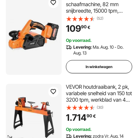
schaafmachine, 82 mm
snijbreedte, 15000 tpm,
elektrische schaafmachine
(52)
voor hout met 4,0 Ah 18 V
109
90
€
lithiumbatterij, borstelloze
motor, instelbare snijdiepte,
Op voorraad.
stofopvangzak, voor
Levering:
Ma. Aug. 10 - Do.
houtbewerking
Aug. 13
In winkelwagen
VEVOR houtdraaibank, 2 pk,
variabele snelheid van 150 tot
3200 tpm, werkblad van 457
x 1020 mm, voor middelgrote
(30)
tot grote
1.714
90
€
houtbewerkingsprojecten
Op voorraad.
Levering:
zodra Vr. Aug. 14