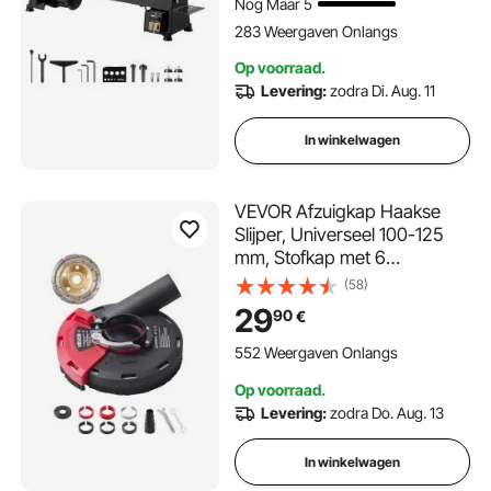
Nog Maar 5
283 Weergaven Onlangs
Op voorraad.
Levering:
zodra Di. Aug. 11
In winkelwagen
VEVOR Afzuigkap Haakse
Slijper, Universeel 100-125
mm, Stofkap met 6
Klemschijven & 125 mm
(58)
Diamant Slijpbeker, voor het
29
90
€
Slijpen van Metaal, Steen &
Houten Oppervlaktes
552 Weergaven Onlangs
Op voorraad.
Levering:
zodra Do. Aug. 13
In winkelwagen