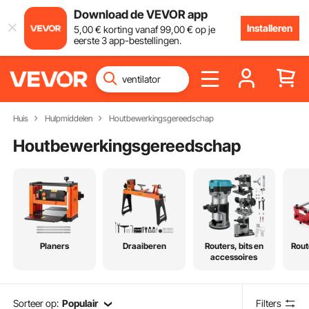
Download de VEVOR app
Installeren
5
,00
€
korting vanaf
99
,00
€
op je
eerste 3 app-bestellingen.
Huis
Hulpmiddelen
Houtbewerkingsgereedschap
Houtbewerkingsgereedschap
Planers
Draaiberen
Routers, bits en
Rout
accessoires
Sorteer op:
Populair
Filters