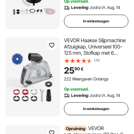
Op voorraad.
Levering:
zodra Vr. Aug. 14
In winkelwagen
VEVOR Haakse Slijpmachine
Afzuigkap, Universeel 100-
125 mm, Stofkap met 6
Klemschijven & 125 mm
(74)
Diamantslijpbeker, Instelbare
25
90
€
Snijdiepte, Aansluiting voor
Stofzuiger, Transparant
222 Weergaven Onlangs
Op voorraad.
Levering:
zodra Vr. Aug. 14
In winkelwagen
VEVOR
Opruiming