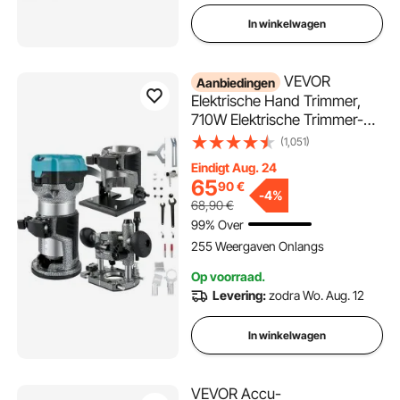
In winkelwagen
VEVOR
Aanbiedingen
Elektrische Hand Trimmer,
710W Elektrische Trimmer-
Router, Laminaat Router
(1,051)
Trimmer met Drie
Eindigt Aug. 24
Freesspantangen,
65
90
€
Bovenfrees en Trimmer met
-
4%
68,90
€
Vaste Induiken Kantelen 3
99% Over
Basissen, Aluminium
255 Weergaven Onlangs
Handsnijder
Op voorraad.
Levering:
zodra Wo. Aug. 12
In winkelwagen
VEVOR Accu-