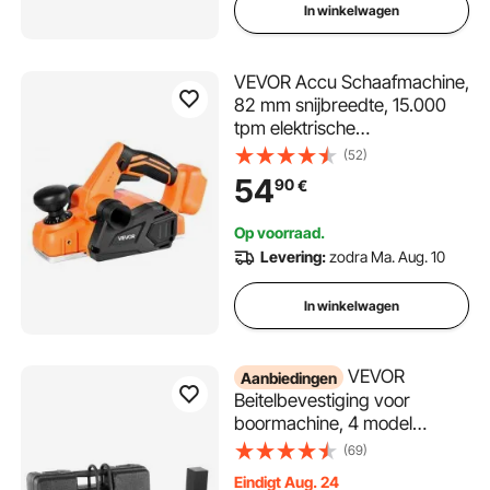
In winkelwagen
VEVOR Accu Schaafmachine,
82 mm snijbreedte, 15.000
tpm elektrische
schaafmachine voor hout
(52)
met borstelloze motor,
54
90
€
instelbare snijdiepte voor
houtbewerking, compatibel
Op voorraad.
met VEVOR 18V ​​accu (alleen
Levering:
zodra Ma. Aug. 10
gereedschap)
In winkelwagen
VEVOR
Aanbiedingen
Beitelbevestiging voor
boormachine, 4 model
boorbits, vierkante
(69)
gatenbeitelset,
Eindigt Aug. 24