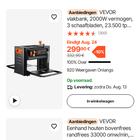
VEVOR
Aanbiedingen
vlakbank, 2000W vermogen,
3 schaafbladen, 23.500 tpm,
schaafbreedte 33 cm,
(300)
maximale snijdikte 15 cm,
Eindigt Aug. 24
tafelmodel schaafmachine
299
90
€
52,5 x 69,6 x 48 cm, ideaal
-
10%
332,90
€
voor houtbewerking
100% Over
920 Weergaven Onlangs
Op voorraad.
Levering:
zodra Do. Aug. 13
In winkelwagen
VEVOR
Aanbiedingen
Eenhand houten bovenfrees
randfrees 33000 omw/min,