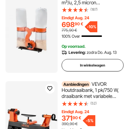
m³/u, 2,5 micron
spaanafzuigsysteem, 3,0 pk
(187)
zaagselafzuigsysteem met
Eindigt Aug. 24
twee stofzakken van 132,5 l
698
90
€
en twee filterzakken van 159 l,
-
10%
775,90
€
2800 tpm, non-woven stof
100% Over
Op voorraad.
Levering:
zodra Do. Aug. 13
In winkelwagen
VEVOR
Aanbiedingen
Houtdraaibank, 1 pk/750 W,
draaibank met variabele
snelheid van 150 tot 3800
(52)
tpm, werkbank van 304 x
Eindigt Aug. 24
465 mm, draaibank, voor
371
90
€
beginners en doe-het-
-
5%
390,90
€
zelvers in de houtbewerking.