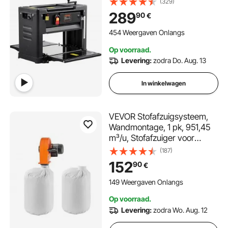
(329)
Ideaal voor houtbewerking
289
90
€
door timmerlieden, doe-het-
zelvers en schilders.
454 Weergaven Onlangs
Op voorraad.
Levering:
zodra Do. Aug. 13
In winkelwagen
VEVOR Stofafzuigsysteem,
Wandmontage, 1 pk, 951,45
m³/u, Stofafzuiger voor
Houtbewerking met 2,5-
(187)
Micron Stofopvangzak van
152
90
€
79,5 Liter,
Spaanafzuigsysteem voor
149 Weergaven Onlangs
Houtbewerking/Werkplaatse
Op voorraad.
n, Industriële Fabrieken
Levering:
zodra Wo. Aug. 12