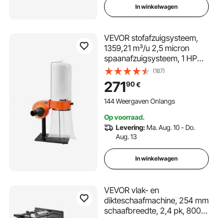
In winkelwagen
VEVOR stofafzuigsysteem,
1359,21 m³/u 2,5 micron
spaanafzuigsysteem, 1 HP
zaagselafzuigsysteem met
(187)
60 L stofzak, filterzak en
271
90
€
rollen, stofafzuiging voor
houtbewerking
144 Weergaven Onlangs
Op voorraad.
Levering:
Ma. Aug. 10 - Do.
Aug. 13
In winkelwagen
VEVOR vlak- en
dikteschaafmachine, 254 mm
schaafbreedte, 2,4 pk, 8000