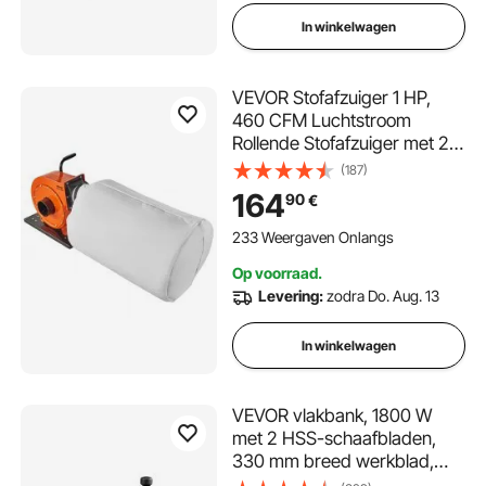
In winkelwagen
VEVOR Stofafzuiger 1 HP,
460 CFM Luchtstroom
Rollende Stofafzuiger met 21
Gallon Stofopvangzak 2,5
(187)
Micron Zakfiltratie Mobiele
164
90
€
Houtstofcontainer met
Handvat en Wielen voor
233 Weergaven Onlangs
Industriële Werkplaatsen
Op voorraad.
Levering:
zodra Do. Aug. 13
In winkelwagen
VEVOR vlakbank, 1800 W
met 2 HSS-schaafbladen,
330 mm breed werkblad,
maximale schaafdikte 15 cm.