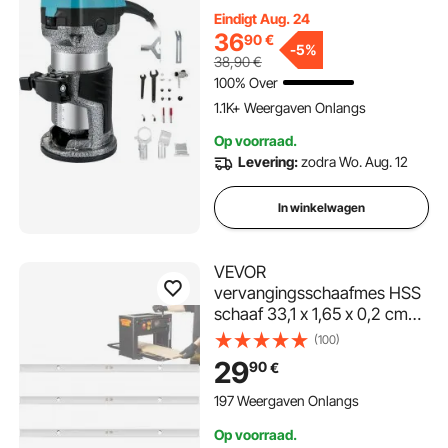
Trimmer met Drie
Eindigt Aug. 24
Freesspantangen,
36
90
€
Bovenfrees en Trimmer met
-
5%
38,90
€
Vaste Basis, Aluminium
100% Over
Omhulsel en 13k-33k RPM
1.1K+ Weergaven Onlangs
Rotatie
Op voorraad.
Levering:
zodra Wo. Aug. 12
In winkelwagen
VEVOR
vervangingsschaafmes HSS
schaaf 33,1 x 1,65 x 0,2 cm
strokenschaafmes geschikt
(100)
voor ca. 32 & 33 cm
29
90
€
schaafdikteschaaf
schaafmes 40° hellingshoek
197 Weergaven Onlangs
voor het schaven van hout,
Op voorraad.
bamboe, schaafnylon etc.