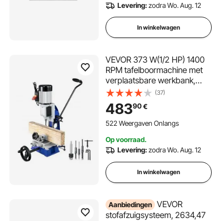
Levering:
zodra Wo. Aug. 12
In winkelwagen
VEVOR 373 W(1/2 HP) 1400
RPM tafelboormachine met
verplaatsbare werkbank,
holle beitelmachine voor het
(37)
boren van ronde, vierkante of
483
90
€
speciale vierkante gaten in
hout
522 Weergaven Onlangs
Op voorraad.
Levering:
zodra Wo. Aug. 12
In winkelwagen
VEVOR
Aanbiedingen
stofafzuigsysteem, 2634,47