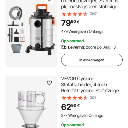
nat-/droogzuiger, 30 liter, 6
pk, roestvrijstalen stofzuiger
met efficiënte zuig- en
(947)
blaaskracht, mondstuk,
79
90
€
wielen, draagbare
werkplaatsstofzuiger met
479 Weergaven Onlangs
hulpstukken, voor tapijten,
Op voorraad.
vuil, dierenhaar, zilver +
Levering:
zodra Do. Aug. 13
zwart
In winkelwagen
VEVOR Cyclone
Stofafscheider, 4-inch
Retrofit Cyclone Stofafzuiger,
ABS Stofafscheider met 2-
(62)
inch gat OD Aansluiting en
62
90
€
Slang voor Nat/Droog
Stofzuigers, Past op 5-10
277 Weergaven Onlangs
Gallon Tank (Tank niet
Op voorraad.
inbegrepen)