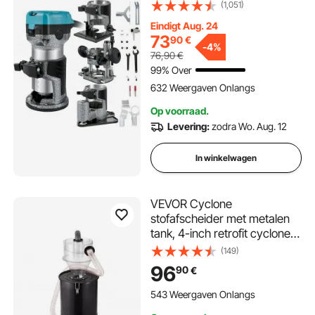
vaste basis, hellingsbasis,
(1,051)
onderdompelbasis, offset
Eindigt Aug. 24
basis, 3 spantangen 6,35/6/8
73
90
€
mm, frees 6/8 mm incl,
-
4%
76,90
€
bochtgeleiding,
99% Over
aluminiumlegering
632 Weergaven Onlangs
Op voorraad.
Levering:
zodra Wo. Aug. 12
In winkelwagen
VEVOR Cyclone
stofafscheider met metalen
tank, 4-inch retrofit cyclone
stofafscheider, ABS
(149)
stofafscheider met 2-inch gat
96
90
€
OD aansluiting en slang voor
nat/droog stofzuigers, past
543 Weergaven Onlangs
op 13,21-gallon tank