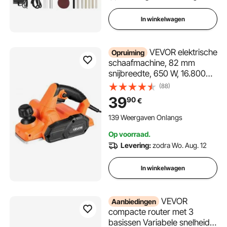
In winkelwagen
VEVOR elektrische
Opruiming
schaafmachine, 82 mm
snijbreedte, 650 W, 16.800
tpm, handschaafmachine
(88)
voor hout, met instelbare
39
90
€
snijdiepte, 2 messen, voor
houtbewerking, afschuinen,
139 Weergaven Onlangs
doe-het-zelfprojecten,
Op voorraad.
schaafmachine
Levering:
zodra Wo. Aug. 12
In winkelwagen
VEVOR
Aanbiedingen
compacte router met 3
basissen Variabele snelheid