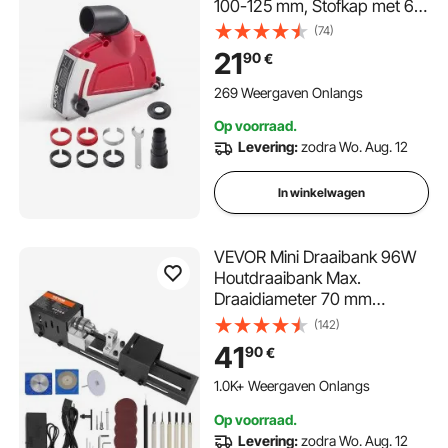
100-125 mm, Stofkap met 6
Klemschijven, Verstelbare
(74)
Snijdiepte, Aansluiting voor
21
90
€
Stofzuiger, Voor Hout, Beton,
Muur, Steen, Rood
269 Weergaven Onlangs
Op voorraad.
Levering:
zodra Wo. Aug. 12
In winkelwagen
VEVOR Mini Draaibank 96W
Houtdraaibank Max.
Draaidiameter 70 mm
Houtdraaibank Spiltoerental
(142)
4250-8500 tpm
41
90
€
Kopieerdraaibank met 7-
snelheden Draaibank met
1.0K+ Weergaven Onlangs
complete accessoires
Op voorraad.
Levering:
zodra Wo. Aug. 12