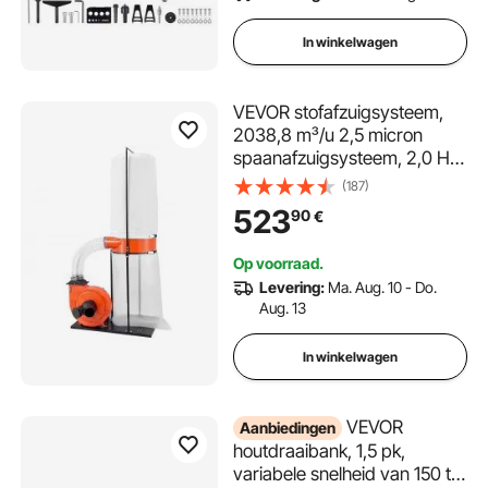
In winkelwagen
VEVOR stofafzuigsysteem,
2038,8 m³/u 2,5 micron
spaanafzuigsysteem, 2,0 HP
zaagselafzuigsysteem met
(187)
132,5 L stofzak en 159 L
523
90
€
filterzak, stofafzuiger voor
houtbewerking
Op voorraad.
Levering:
Ma. Aug. 10 - Do.
Aug. 13
In winkelwagen
VEVOR
Aanbiedingen
houtdraaibank, 1,5 pk,
variabele snelheid van 150 tot