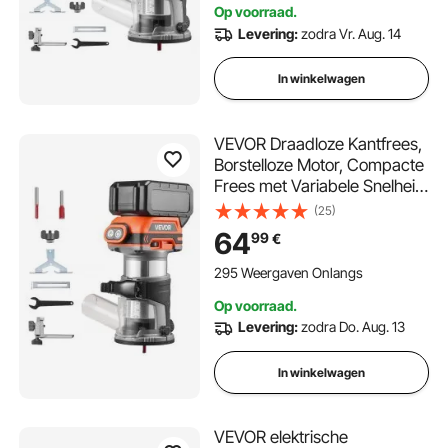
Op voorraad.
snoer
Levering:
zodra Vr. Aug. 14
In winkelwagen
VEVOR Draadloze Kantfrees,
Borstelloze Motor, Compacte
Frees met Variabele Snelheid
en Vaste Basis, 6,35 mm
(25)
Spantang, Frees voor
64
99
€
Houtbewerking, 18V, Li-Ion
(Batterij niet inbegrepen)
295 Weergaven Onlangs
Op voorraad.
Levering:
zodra Do. Aug. 13
In winkelwagen
VEVOR elektrische