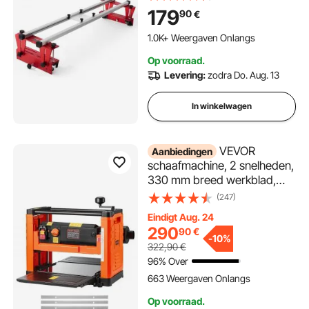
doe-het-zelf freesgeleider
179
90
€
voor houtbewerking,
paneelgeleider, afwerkbank
1.0K+ Weergaven Onlangs
voor het gladmaken van hout
Op voorraad.
Levering:
zodra Do. Aug. 13
In winkelwagen
VEVOR
Aanbiedingen
schaafmachine, 2 snelheden,
330 mm breed werkblad,
schaafmachine, drie messen,
(247)
2000 W, 23500 tpm,
Eindigt Aug. 24
krachtige motor, dubbele
290
90
€
rollen, kantelbeveiliging,
-
10%
322,90
€
houtbewerking voor
96% Over
hardhout en zachthout
663 Weergaven Onlangs
Op voorraad.