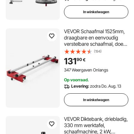
In winkelwagen
VEVOR Schaafmal 1525mm,
draagbare en eenvoudig
verstelbare schaafmal, doe-
het-zelf
(194)
houtbewerkingsfrees,
131
90
€
schaafmachine voor het
gladmaken van hout, doe-
347 Weergaven Onlangs
het-zelf
Op voorraad.
Levering:
zodra Do. Aug. 13
In winkelwagen
VEVOR Diktebank, driebladig,
330 mm werktafel,
schaafmachine, 2 kW,