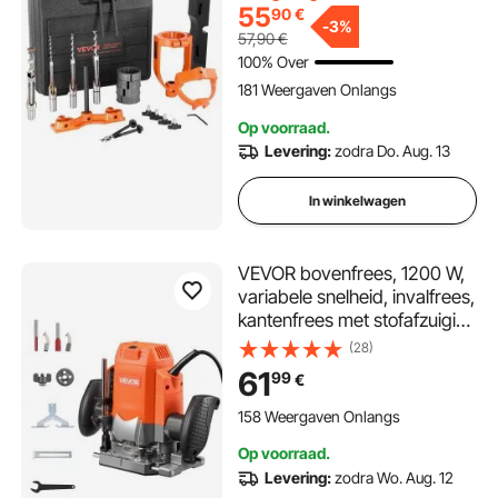
positioneringsset voor
55
90
€
tafelboormachines, beitel- en
-
3%
57,90
€
pennenbankgereedschap
100% Over
met 5 bussen, beitel- en
181 Weergaven Onlangs
pennenbankmachine voor
houtbewerking
Op voorraad.
Levering:
zodra Do. Aug. 13
In winkelwagen
VEVOR bovenfrees, 1200 W,
variabele snelheid, invalfrees,
kantenfrees met stofafzuiging
en parallelgeleider, voor
(28)
hout- en kantenbewerking,
61
99
€
doe-het-zelfprojecten, met
snoer
158 Weergaven Onlangs
Op voorraad.
Levering:
zodra Wo. Aug. 12