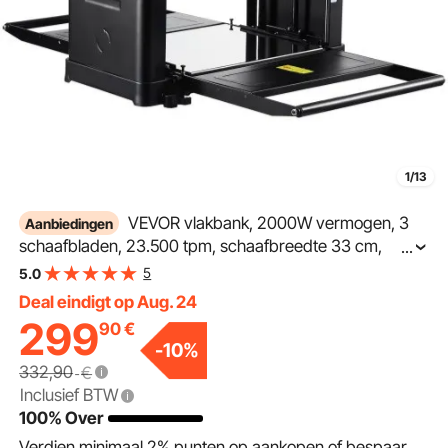
1/13
VEVOR vlakbank, 2000W vermogen, 3
Aanbiedingen
schaafbladen, 23.500 tpm, schaafbreedte 33 cm,
...
maximale snijdikte 15 cm, tafelmodel schaafmachine
5
5.0
52,5 x 69,6 x 48 cm, ideaal voor houtbewerking
Deal eindigt op Aug. 24
299
90
€
-
10
%
332,90
€
Inclusief BTW
100% Over
Verdien minimaal
2%
punten op aankopen of bespaar