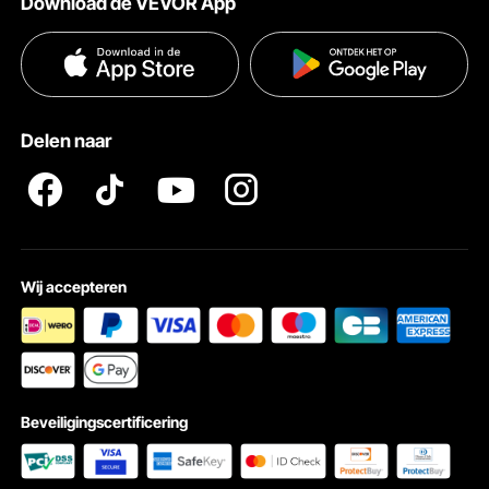
Download de VEVOR App
Voorwaarden van de dienst
Betalingswijzen
Privacybeleid
Hulp en veelgestelde vragen
Pro Member Program Algemene Voorwaarden
Delen naar
Wij accepteren
Beveiligingscertificering