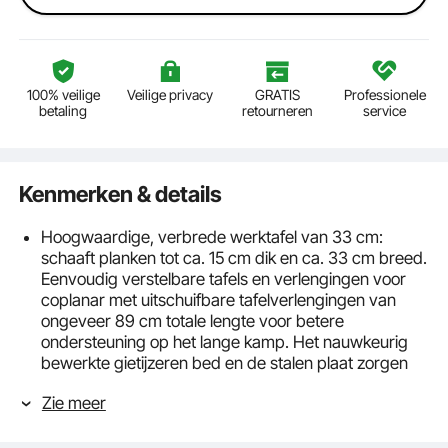
100% veilige
Veilige privacy
GRATIS
Professionele
betaling
retourneren
service
Kenmerken & details
Hoogwaardige, verbrede werktafel van 33 cm:
schaaft planken tot ca. 15 cm dik en ca. 33 cm breed.
Eenvoudig verstelbare tafels en verlengingen voor
coplanar met uitschuifbare tafelverlengingen van
ongeveer 89 cm totale lengte voor betere
ondersteuning op het lange kamp. Het nauwkeurig
bewerkte gietijzeren bed en de stalen plaat zorgen
ervoor dat de planken vlak blijven. Snijd je planken in
Zie meer
een mum van tijd zoals jij dat wilt.
Uiterst nauwkeurig snijmechanisme met drie messen:
de tafelschaafmachine is voorzien van een