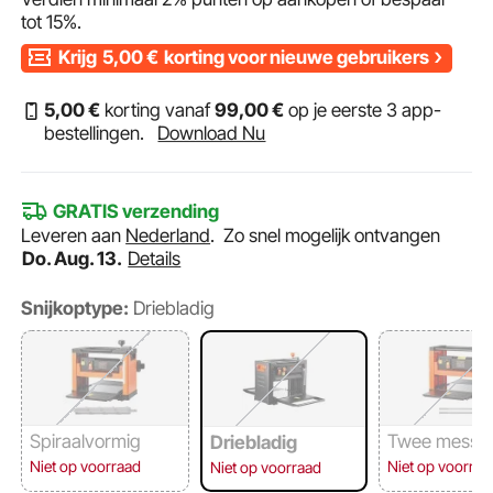
tot
15%
.
Krijg
5,00
€
korting voor nieuwe gebruikers
5
,00
€
korting vanaf
99
,00
€
op je eerste 3 app-
bestellingen.
Download Nu
GRATIS verzending
Leveren aan
Nederland
.
Zo snel mogelijk ontvangen
Do. Aug. 13.
Details
Snijkoptype:
Driebladig
Spiraalvormig
Twee messe
Driebladig
Niet op voorraad
Niet op voorraa
Niet op voorraad