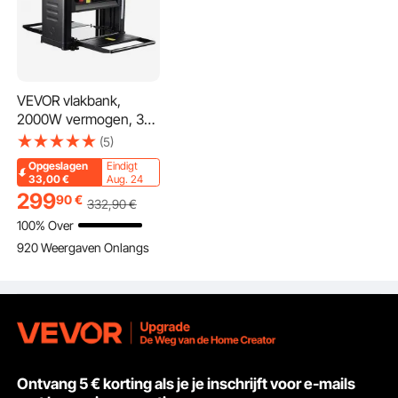
VEVOR vlakbank,
2000W vermogen, 3
schaafbladen, 23.500
(5)
tpm, schaafbreedte 33
Opgeslagen
Eindigt
cm, maximale snijdikte
33,00
€
Aug. 24
15 cm, tafelmodel
299
90
€
332
,90
€
schaafmachine 52,5 x
100% Over
69,6 x 48 cm, ideaal
920 Weergaven Onlangs
voor houtbewerking
Ontvang 5 € korting als je je inschrijft voor e-mails