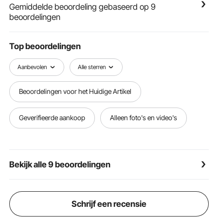
wordt geleverd met een breed werkoppervlak
Gemiddelde beoordeling gebaseerd op 9
(breedte: 5,5 inch) met een stevig gat (0,83 x 0,83
beoordelingen
inch). Met een gewicht van 45 kg (99 lbs) is het
aambeeld gemakkelijk te vervoeren.
【BREDE TOEPASSING】- Dit aambeeld is perfect
Top beoordelingen
voor het smeden, klinken, afvlakken, smeden en
vormen van metaal, ideaal voor elke ambachtsman of
Aanbevolen
Alle sterren
hobbyist.
Beoordelingen voor het Huidige Artikel
Geverifieerde aankoop
Alleen foto's en video's
Bekijk alle 9 beoordelingen
Schrijf een recensie