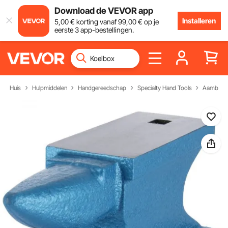
Download de VEVOR app
Installeren
5
,00
€
korting vanaf
99
,00
€
op je
eerste 3 app-bestellingen.
Huis
Hulpmiddelen
Handgereedschap
Specialty Hand Tools
Aambeel