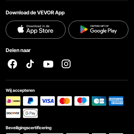
Over VEVOR
Verzendtarieven & beleid
Download de VEVOR App
Voorwaarden van de dienst
Betalingswijzen
Privacybeleid
Hulp en veelgestelde vragen
Pro Member Program Algemene Voorwaarden
Delen naar
Wij accepteren
Stevig gat & hoorn
Afgeronde hoorn voor soepel buigen en vormen, vierkant stevig gat voor
accessoires, ponsen en buigen.
Beveiligingscertificering