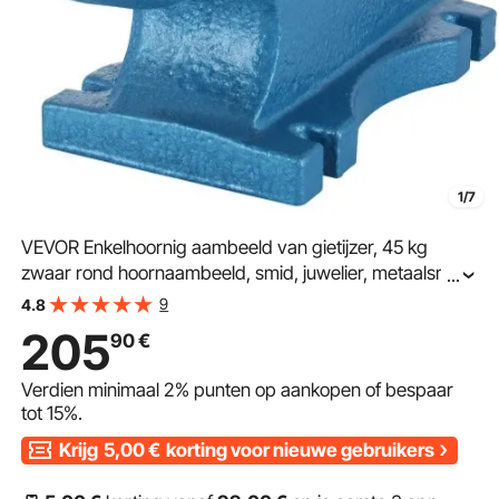
1/7
VEVOR Enkelhoornig aambeeld van gietijzer, 45 kg
zwaar rond hoornaambeeld, smid, juwelier, metaalsmid,
...
smidsgereedschap, gietijzeren aambeeld,
9
4.8
smidsgereedschap en -uitrusting, blauw
205
90
€
Verdien minimaal
2%
punten op aankopen of bespaar
tot
15%
.
Krijg
5,00
€
korting voor nieuwe gebruikers