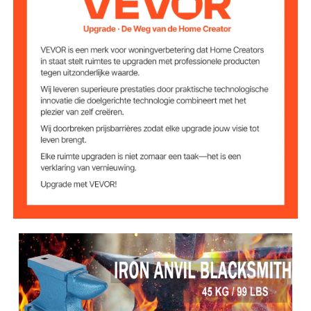
(LxB)
17.3x8.2x7.8inch /
Productafmetinge
n (LxBxH)
44x21x20cm
7,4 inch / 18,8 cm
Hoornlengte
0,83x0,83 inch / 2,1x2,1 cm
Gatmaat (LxB)
99 lbs / 45 kg
Netto gewicht
18.1x9.4x9.0inch
Verpakkingsgroot
te
/46x24x23cm
101,4 lbs / 46 kg
Brutogewicht