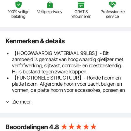
100% veilige
Veilige privacy
GRATIS
Professionele
betaling
retourneren
service
Kenmerken & details
【HOOGWAARDIG MATERIAAL 99LBS】- Dit
aambeeld is gemaakt van hoogwaardig gietijzer met
verfafwerking, slijtvast, corrosie- en roestbestendig.
Hij is bestand tegen zware klappen.
【FUNCTIONELE STRUCTUUR】- Ronde hoorn en
platte hoorn. Afgeronde hoorn voor zacht buigen en
vormen, de platte hoorn voor accessoires, ponsen en
slaan. De stevige vloer blijft stabiel.
Zie meer
【OPPERVLAKTEBEHANDELING】 - Volledig
gepolijst oppervlak, door afschrikbehandeling,
verlicht de gespoten laag effectief de oxidatiereactie.
Het meet 8,2 x 17,3 x 7,8 inch (B x L x H).
Beoordelingen
4.8
【GROOT WERKOPPERVLAK】- Deze smederij