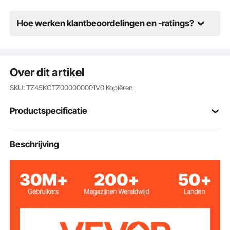
Hoe werken klantbeoordelingen en -ratings?
Over dit artikel
SKU: TZ45KGTZ000000001V0
Kopiëren
Productspecificatie
gietijzer
Materiaal
Beschrijving
Kleur blauw
4
Ankerpunt
Werkoppervlak
9,9x5,5inch / 25,3X14cm