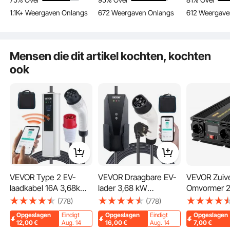
AC 480 V 50 Hz, IP65,
m laadkabel EV-
AC 480 V 50
1.1K+ Weergaven Onlangs
672 Weergaven Onlangs
612 Weergave
autolaadkabel met
laadstation 4 niveaus
autolaadkab
Bekijk alle 31 beantwoorde vragen
draagtas
van stroomaanpassing
draagtas
(16 A / 20 A / 24 A / 32
A)
Mensen die dit artikel kochten, kochten
ook
De water- en stofdichte IP66 oplaadkabel is te gebruiken van -30°C tot 45°C.
Of het nu gaat om onweer, hoge temperaturen of sneeuwval, u kunt uw voertuig
VEVOR Type 2 EV-
VEVOR Draagbare EV-
VEVOR Zuive
veilig en zonder zorgen opladen.
laadkabel 16A 3,68kW
lader 3,68 kW
Omvormer 
(enkele fase) / 11kW
Elektrische
Omvormer 
(778)
(778)
(drie fasen) Elektrische
voertuiglader EV-
Naar AC 230
Opgeslagen
Eindigt
Opgeslagen
Eindigt
Opgeslagen
autolader IP66 Wallbox
laadkabel Type 2
Monitor LCD
12,00
€
Aug. 14
16,00
€
Aug. 14
7,00
€