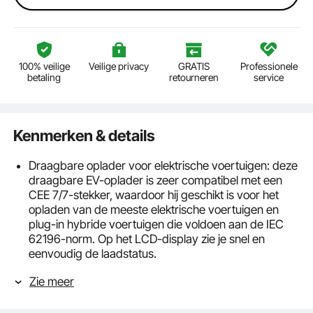
100% veilige
Veilige privacy
GRATIS
Professionele
betaling
retourneren
service
Kenmerken & details
Draagbare oplader voor elektrische voertuigen: deze
draagbare EV-oplader is zeer compatibel met een
CEE 7/7-stekker, waardoor hij geschikt is voor het
opladen van de meeste elektrische voertuigen en
plug-in hybride voertuigen die voldoen aan de IEC
62196-norm. Op het LCD-display zie je snel en
eenvoudig de laadstatus.
Uitgebreide bescherming: Naleving van TUV-
Zie meer
veiligheidscertificeringsnormen. Tijdens het opladen
past de EV-ladercontroller automatisch de stroom
aan op basis van de laadstatus om overladen te