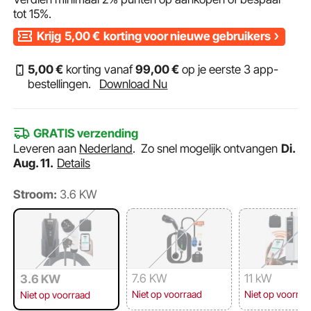
tot
15%
.
Krijg
5,00
€
korting voor nieuwe gebruikers
5
,00
€
korting vanaf
99
,00
€
op je eerste 3 app-
bestellingen.
Download Nu
GRATIS verzending
Leveren aan
Nederland
.
Zo snel mogelijk ontvangen
Di.
Aug. 11.
Details
Stroom:
3.6 KW
7.6 KW
11 kW
3.6 KW
Niet op voorraad
Niet op voorraa
Niet op voorraad