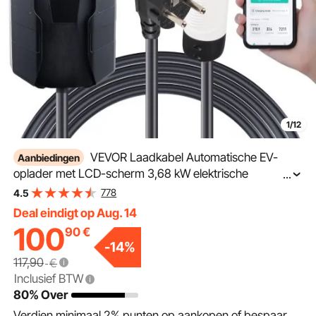
1/12
VEVOR Laadkabel Automatische EV-
Aanbiedingen
oplader met LCD-scherm 3,68 kW elektrische
...
voertuigen EV-oplaadkabel Type 2 (IEC62196) Cee 7/7-
778
4.5
stekker 16A 1-fase 8,6m
Deal eindigt op Aug. 14
100
90
€
-
14
%
117,90
€
Inclusief BTW
80% Over
Verdien minimaal
2%
punten op aankopen of bespaar