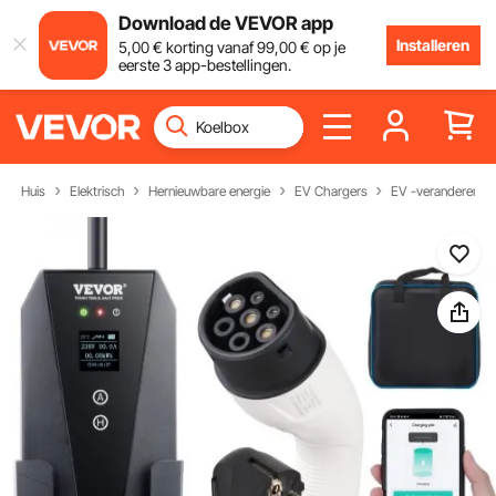
Download de VEVOR app
Installeren
5
,00
€
korting vanaf
99
,00
€
op je
eerste 3 app-bestellingen.
Huis
Elektrisch
Hernieuwbare energie
EV Chargers
EV -veranderende 