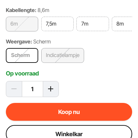
Kabellengte:
8,6m
6m
7,5m
7m
8m
Weergave:
Scherm
Scherm
Indicatielampje
Op voorraad
Koop nu
Winkelkar