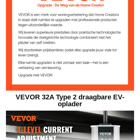
Beschermingsklas
IP66
se
7,36 kW (eenfasig) / 22 kW
Maximaal
vermogen
(driefasig)
32 A
Maximale stroom
7,35 kg (16,2 lbs)
Nettogewicht
CEE 32
Stekkertype
VEVOR 32A Type 2 draagbare EV-
oplader