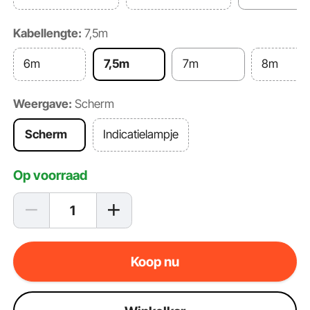
Kabellengte:
7,5m
6m
7,5m
7m
8m
Weergave:
Scherm
Scherm
Indicatielampje
Op voorraad
Koop nu