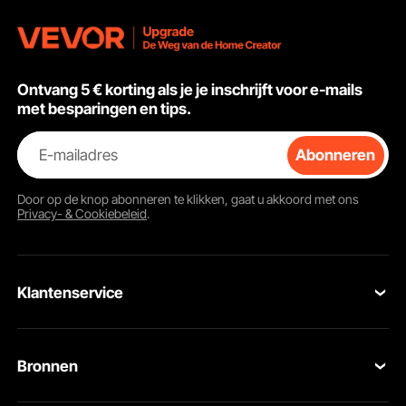
A)
Ontvang 5 € korting als je je inschrijft voor e-mails
met besparingen en tips.
E-mailadres
Abonneren
Door op de knop
abonneren
te klikken, gaat u akkoord met ons
Privacy- & Cookiebeleid
.
Klantenservice
Neem contact op
Bronnen
Retourneren en vervangingen