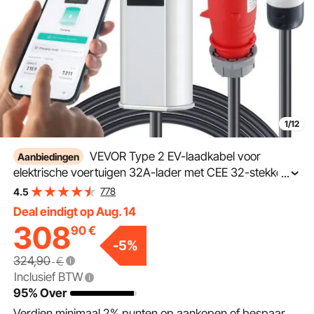
1/12
VEVOR Type 2 EV-laadkabel voor
Aanbiedingen
elektrische voertuigen 32A-lader met CEE 32-stekker
...
Wallbox 7,36 kW (enkele fase) / 22 kW (drie fasen) 7,5 m
778
4.5
laadkabel EV-laadstation 4 niveaus van
Deal eindigt op Aug. 14
stroomaanpassing (16 A / 20 A / 24 A / 32 A)
308
90
€
-
5
%
324,90
€
Inclusief BTW
95% Over
Verdien minimaal
2%
punten op aankopen of bespaar