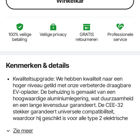
Winkelkar
100% veilige
Veilige privacy
GRATIS
Professionele
betaling
retourneren
service
Kenmerken & details
Kwaliteitsupgrade: We hebben kwaliteit naar een
hoger niveau getild met onze verbeterde draagbare
EV-oplader. De behuizing is gemaakt van een
hoogwaardige aluminiumlegering, wat duurzaamheid
en een lange levensduur garandeert. De CEE-32
stekker garandeert universele compatibiliteit,
waardoor hij geschikt is voor alle type 2 elektrische
en plug-in hybride voertuigen!
Zie meer
8 beschermingslagen: onze Type 2 draagbare
autolader is ontworpen met veiligheid als topprioriteit.