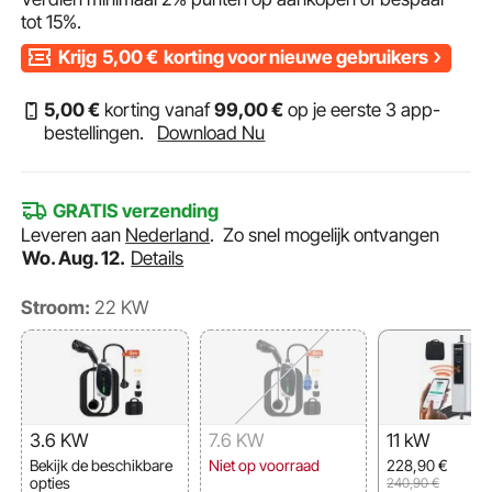
tot
15%
.
Krijg
5,00
€
korting voor nieuwe gebruikers
5
,00
€
korting vanaf
99
,00
€
op je eerste 3 app-
bestellingen.
Download Nu
GRATIS verzending
Leveren aan
Nederland
.
Zo snel mogelijk ontvangen
Wo. Aug. 12.
Details
Stroom:
22 KW
3.6 KW
7.6 KW
11 kW
Bekijk de beschikbare
Niet op voorraad
228,90
€
opties
240,90
€