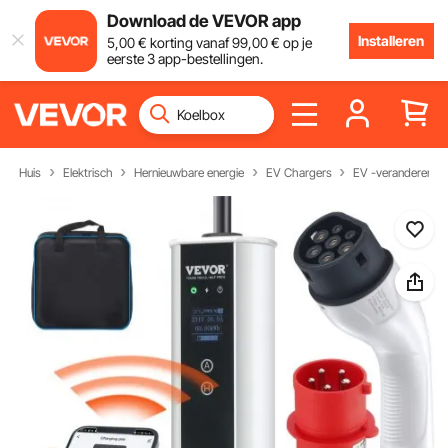
Download de VEVOR app
Installeren
5
,00
€
korting vanaf
99
,00
€
op je
eerste 3 app-bestellingen.
Huis
Elektrisch
Hernieuwbare energie
EV Chargers
EV -veranderende 