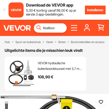
Download de VEVOR app
Installeren
5
,00
€
korting vanaf
99
,00
€
op je
eerste 3 app-bestellingen.
Huis
Sport en buitenshuis
Varen
Boten
Bootonderdelen en accessoire
Uitgelichte items die je misschien leuk vindt
VEVOR hydraulische
buitenboordstuurset met 3,7 m
kabel SS13712 en 342 mm
108
,90
€
stuurwiel, hydraulisch
stuursysteem voor boten,
snelkoppeling, bootaccessoires
voor op reis