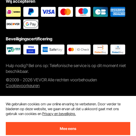
Wij accepteren
Makkelijk te installeren
Deze kit biedt de snelle respons van drie-draai-besturing en eenvoudige
installatie met een gereedschapsloze kabelaansluiting aan het roer.
Beveiligingscertificering
Hulp nodig? Bel ons op: Telefonische service is op dit moment niet
beschikbaar.
©2009 - 2026 VEVOR Alle rechten voorbehouden
Cookievoorkeuren
We gebruiken cookies om uw online ervaring te verbeteren. Door verder te
bladeren op deze website, we gaan ervan uit dat u akkoord gaat met ons
gebruik van cookies en
Privacy en beveiliging.
Mee eens