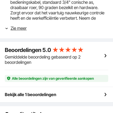
bedieningskabel, standaard 3/4" conische as,
draaibaar roer, 90 graden bezelkit en hardware.
Zorgt ervoor dat het vaartuig nauwkeurige controle
heeft en de werkefficiëntie verbetert. Neem de
controle over uw boot en creëer de hele zomer lang
Zie meer
golven.
Stuurkabel van 14 voet: ons onopvallende maritieme
stuurontwerp zorgt voor een strakkere controle die
de concurrentie overtreft. En de stuurkabel voldoet
Beoordelingen
5.0
aan de precieze stuureisen van verschillende roer-
en cilindertypen. Controleer of de kabellengte
Gemiddelde beoordeling gebaseerd op 2
geschikt is voor uw toepassing.
beoordelingen
Duurzame en robuuste draaihelm: de draaihelm is
gemaakt van hoogwaardig legeringsmateriaal en is
roest- en slijtvast. Duurzaam materiaal zorgt voor
Alle beoordelingen zijn van geverifieerde aankopen
duurzaamheid en eenvoudig onderhoud. Voor de
bevestiging van het roer worden verstelbare moeren
gebruikt.
Bekijk alle 1 beoordelingen
Snelle installatie: Met de complete accessoires is de
scheepsstuurset eenvoudig en snel te monteren,
omdat u de onderdelen niet afzonderlijk hoeft te