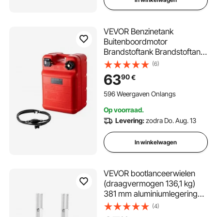
VEVOR Benzinetank
Buitenboordmotor
Brandstoftank Brandstoftank
24L met slang
(6)
63
90
€
596 Weergaven Onlangs
Op voorraad.
Levering:
zodra Do. Aug. 13
In winkelwagen
VEVOR bootlanceerwielen
(draagvermogen 136,1 kg)
381 mm aluminiumlegering
spiegelwiel met opblaasbare
(4)
rubberbanden, inklapbare