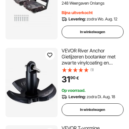
schepen, camouflagekleur (2
248 Weergaven Onlangs
stoelen)
Bijna uitverkocht
Levering:
zodra Wo. Aug. 12
In winkelwagen
VEVOR River Anchor
Gietijzeren bootanker met
zwarte vinylcoating en
beugel 5,4 kg, marinekwaliteit
(1)
paddestoelanker voor boten
31
90
€
tot 3,05 m, uitstekende
houdkracht in rivieren en
Op voorraad.
meren
Levering:
zodra Di. Aug. 18
In winkelwagen
VEVOR T-vormige