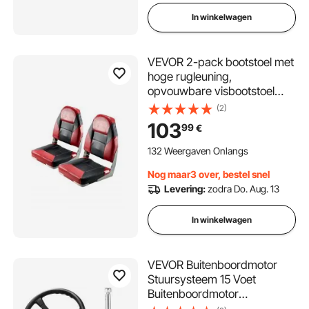
In winkelwagen
VEVOR 2-pack bootstoel met
hoge rugleuning,
opvouwbare visbootstoel
met dikke sponskussen en
(2)
waterdicht PVC-leer,
103
99
€
scharnieren van
aluminiumlegering, zwart en
132 Weergaven Onlangs
rood
Nog maar3 over, bestel snel
Levering:
zodra Do. Aug. 13
In winkelwagen
VEVOR Buitenboordmotor
Stuursysteem 15 Voet
Buitenboordmotor
Stuursysteem 15 Voet Boot