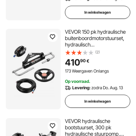
In winkelwagen
VEVOR 150 pk hydraulische
buitenboordmotorstuurset,
hydraulisch
bootstuursysteem met 342,9
(2)
mm stuurwiel, stuurpomp,
410
90
€
hydraulische cilinder en twee
7924,8 mm slangen voor
173 Weergaven Onlangs
enkelvoudige motorboten
Op voorraad.
Levering:
zodra Do. Aug. 13
In winkelwagen
VEVOR hydraulische
bootstuurset, 300 pk
hydraulische stuurpomp,