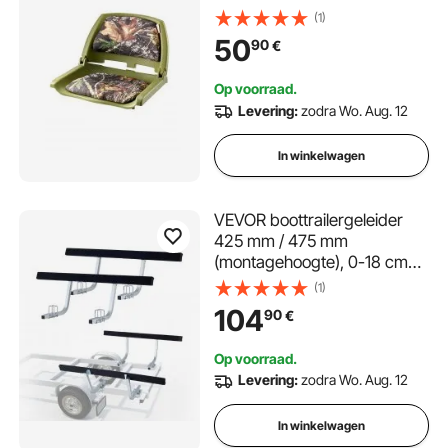
sponskussen en PU polyester
(1)
stof, opklapbare bootstoel
50
90
€
voor visboten jachten
schepen camouflagekleur
Op voorraad.
Levering:
zodra Wo. Aug. 12
In winkelwagen
VEVOR boottrailergeleider
425 mm / 475 mm
(montagehoogte), 0-18 cm
verstelbaar, gemaakt van
(1)
versterkt staal met dikke
104
90
€
steunplaten, voor
pontontrailers met steunen
Op voorraad.
(L-profielen/kokerprofielen/C-
Levering:
zodra Wo. Aug. 12
profielen)
In winkelwagen