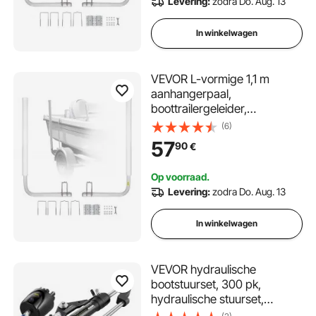
Levering:
zodra Do. Aug. 13
accessoires voor skiboot,
visboot, zeilboottrailer
In winkelwagen
VEVOR L-vormige 1,1 m
aanhangerpaal,
boottrailergeleider,
krukondersteuning,
(6)
bootgeleider, 30 cm
57
90
€
verstelbare breedte,
boottrailergeleider,
Op voorraad.
reserveonderdelen en
Levering:
zodra Do. Aug. 13
accessoires voor skiboot,
visboot, zeilboottrailer
In winkelwagen
VEVOR hydraulische
bootstuurset, 300 pk,
hydraulische stuurset,
stuurpomp, cilinder, wiel, 7,3