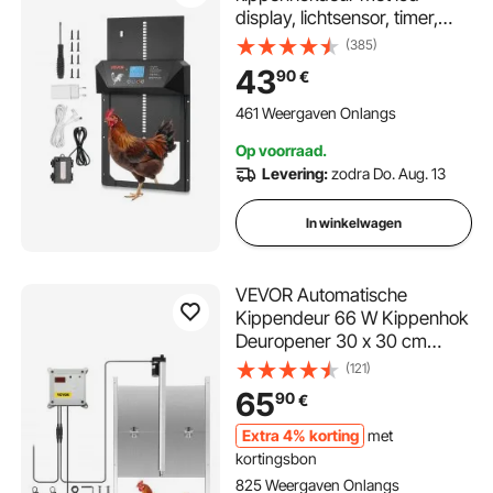
display, lichtsensor, timer,
handmatige instelling, anti-
(385)
beknellingsbeveiliging,
43
90
€
kippenhokdeur, poortopener
voor kippenrennen op
461 Weergaven Onlangs
boerderijen, 405x305x68
Op voorraad.
mm
Levering:
zodra Do. Aug. 13
In winkelwagen
VEVOR Automatische
Kippendeur 66 W Kippenhok
Deuropener 30 x 30 cm
Kippenhok Automatische
(121)
Deur Gemaakt van
65
90
€
Aluminiumlegering en ABS
met Tijdregelaar voor Alle
Extra 4% korting
met
Standaard Kippenrassen
kortingsbon
Kippen en Eenden
825 Weergaven Onlangs