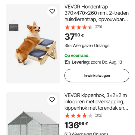
VEVOR Hondentrap
370x470x260 mm, 2-treden
huisdierentrap, opvouwbare
houten trap, geschikt voor
(179)
kleine, middelgrote, grote en
37
90
€
oudere huisdieren, evenals
puppy's tot 50 kg,
355 Weergaven Onlangs
hondenladder voor bedden,
Op voorraad.
banken en auto's.
Levering:
zodra Do. Aug. 13
In winkelwagen
VEVOR kippenhok, 3x2x2 m
inloopren met overkapping,
kippenhok met torendak en
veiligheidsslot, eenden- en
(312)
konijnenhok, pluimveeverblijf
136
99
€
voor achtertuin, boerderij of
erf
613 Weergaven Onlangs