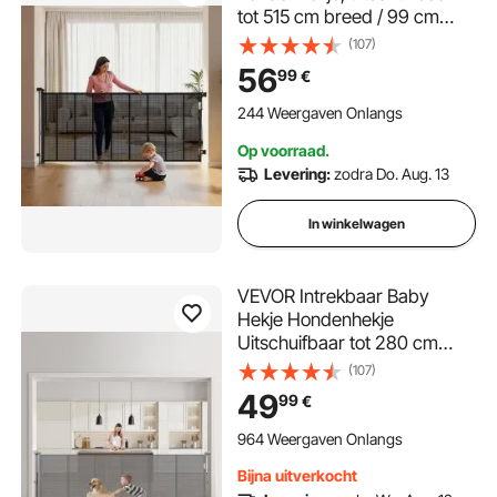
tot 515 cm breed / 99 cm
hoog, huisdierhekje met
(107)
versterkte glasvezelstrips,
56
99
€
gaasbeschermingshekje voor
patio's, deuren en garages
244 Weergaven Onlangs
Op voorraad.
Levering:
zodra Do. Aug. 13
In winkelwagen
VEVOR Intrekbaar Baby
Hekje Hondenhekje
Uitschuifbaar tot 280 cm
Breedte / 87 cm Hoogte,
(107)
Huisdierhekje Gaas
49
99
€
Veiligheidshekje voor Binnen
Trappen Deuren Gangen
964 Weergaven Onlangs
Speelkamers, Traphekje Grijs
Bijna uitverkocht