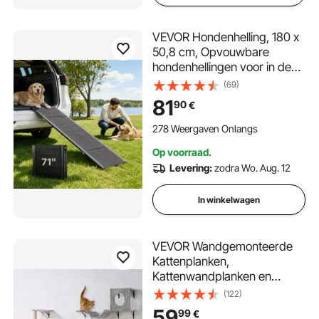
VEVOR Hondenhelling, 180 x
50,8 cm, Opvouwbare
hondenhellingen voor in de
auto voor middelgrote en
(69)
grote honden tot 113 kg,
81
90
€
Hondentrap met antislip
Oxford-stofoppervlak,
278 Weergaven Onlangs
Draagbare instaphulp voor
Op voorraad.
SUV's en vrachtwagens
Levering:
zodra Wo. Aug. 12
In winkelwagen
VEVOR Wandgemonteerde
Kattenplanken,
Kattenwandplanken en
Zitstokken met
(122)
Springplanken, Hangmat,
59
99
€