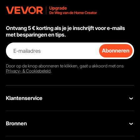
Multifunctio
voor de wer
Ontvang 5 € korting als je je inschrijft voor e-mails
met besparingen en tips.
E-mailadres
Abonneren
Door op de knop
abonneren
te klikken, gaat u akkoord met ons
Privacy- & Cookiebeleid
.
Klantenservice
Neem contact op
Bronnen
Retourneren en vervangingen
Leden Programma
Uw bestellingen