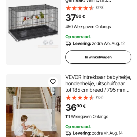
gemaakt van Q195
koolstofstaal Vogelhuis voor
(278)
2-3 middelgrote tot grote
37
90
€
vogels Volière met
veiligheidsdeur Vogelhuis
450 Weergaven Onlangs
Vogelkooi
Op voorraad.
Levering:
zodra Wo. Aug. 12
In winkelwagen
VEVOR Intrekbaar babyhekje,
hondenhekje, uitschuifbaar
tot 185 cm breed / 795 mm
hoog, traphekje met
(107)
veiligheidsslot,
36
90
€
gaasveiligheidshekje voor
trappen en gangen,
111 Weergaven Onlangs
binnen/buiten, wit
Op voorraad.
Levering:
zodra Vr. Aug. 14