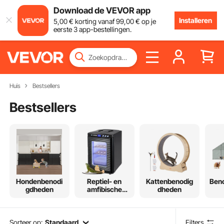
Download de VEVOR app
Installeren
5
,00
€
korting vanaf
99
,00
€
op je
eerste 3 app-bestellingen.
Huis
Bestsellers
Bestsellers
Hondenbenodi
Reptiel- en
Kattenbenodig
Ben
gdheden
amfibische
dheden
benodigdheden
boer
Sorteer op:
Standaard
Filters