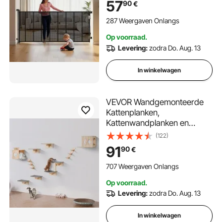
57
90
€
Gaas Beschermend Hek voor
Patio's Garages Zwart
287 Weergaven Onlangs
Op voorraad.
Levering:
zodra Do. Aug. 13
In winkelwagen
VEVOR Wandgemonteerde
Kattenplanken,
Kattenwandplanken en
Zitstokken met
(122)
Springplatformen,
91
90
€
Kattenbedden, Hangmatten
en Krabpalen, Kattenmeubels
707 Weergaven Onlangs
en Planken tot 18 kg voor
Op voorraad.
Slapen, Spelen, Klimmen, Set
Levering:
zodra Do. Aug. 13
van 9
In winkelwagen