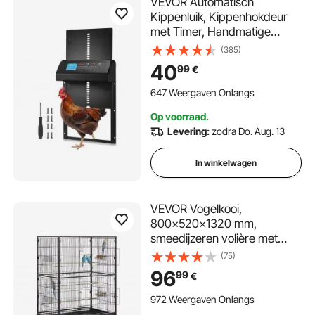
VEVOR Automatisch
Kippenluik, Kippenhokdeur
met Timer, Handmatige
Verstelling en Bescherming
(385)
tegen Knelen, Elektrische
40
99
€
Kippenrenpoort Opener met
Waterdichte Afdichting,
647 Weergaven Onlangs
Zwart, 350x250x73 mm
Op voorraad.
Levering:
zodra Do. Aug. 13
In winkelwagen
VEVOR Vogelkooi,
800x520x1320 mm,
smeedijzeren volière met
zitstokken, lade en plastic
(75)
voerbakjes, wielen,
96
99
€
vogelhuisje voor papegaaien,
koolmezen, valkparkieten en
972 Weergaven Onlangs
kanaries