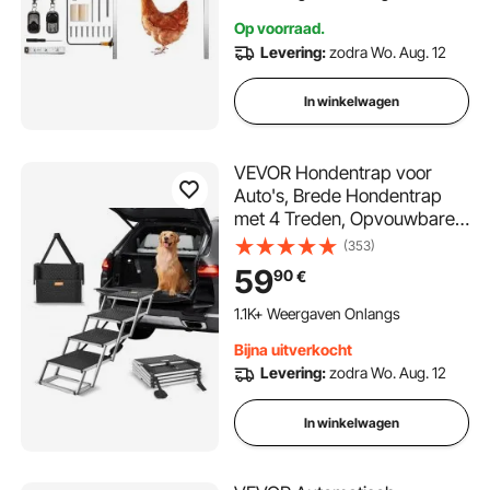
Op voorraad.
Levering:
zodra Wo. Aug. 12
In winkelwagen
VEVOR Hondentrap voor
Auto's, Brede Hondentrap
met 4 Treden, Opvouwbare
Hondentrap met
(353)
Antislipoppervlak, Draagbare
59
90
€
Hondentrap van
Lichtgewicht Aluminium voor
1.1K+ Weergaven Onlangs
Auto, SUV en Vrachtwagen,
Bijna uitverkocht
Ondersteunt tot 68 kg
Levering:
zodra Wo. Aug. 12
In winkelwagen