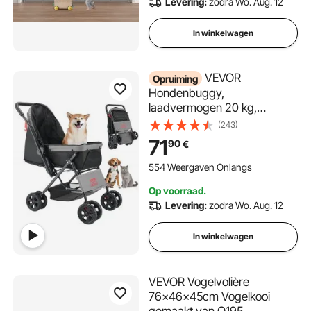
Levering:
zodra Wo. Aug. 12
In winkelwagen
VEVOR
Opruiming
Hondenbuggy,
laadvermogen 20 kg,
opvouwbare hondenkar,
(243)
hondenbench met 4 wielen,
71
90
€
gaasvensters en omkeerbare
handgreep,
554 Weergaven Onlangs
huisdierentransporter met
Op voorraad.
rem, voor kleine tot
Levering:
zodra Wo. Aug. 12
middelgrote huisdieren
In winkelwagen
VEVOR Vogelvolière
76x46x45cm Vogelkooi