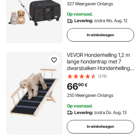
Huisdierentrolley Ideaal voor
327 Weergaven Onlangs
autoritten Excursies
Op voorraad.
Levering:
zodra Wo. Aug. 12
In winkelwagen
VEVOR Hondenhelling 1,2 m
lange hondentrap met 7
dwarsbalken Hondenhelling
voor in de auto van
(278)
grenenrubber
66
90
€
Hondeninstaphulp 6 niveaus
in hoogte verstelbaar
250 Weergaven Onlangs
Dierenhelling ca. 113 kg
Op voorraad.
laadvermogen voor grote
Levering:
zodra Do. Aug. 13
kleine honden
In winkelwagen