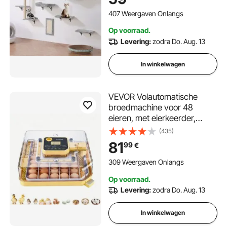
Bank, Krabpaal &
Kattengreep, Kattenmeubels
407 Weergaven Onlangs
en Planken tot 18 kg voor
Op voorraad.
Slapen, Spelen, Klimmen, Set
Levering:
zodra Do. Aug. 13
van 6
In winkelwagen
VEVOR Volautomatische
broedmachine voor 48
eieren, met eierkeerder,
temperatuur- en
(435)
vochtigheidsregeling,
81
99
€
broedmachine voor het
uitbroeden van kuikens,
309 Weergaven Onlangs
eenden, ganzen en kwartels.
Op voorraad.
Levering:
zodra Do. Aug. 13
In winkelwagen