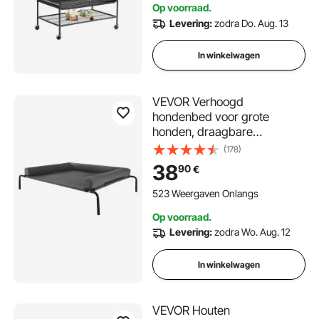
Op voorraad.
Levering:
zodra Do. Aug. 13
In winkelwagen
VEVOR Verhoogd
hondenbed voor grote
honden, draagbare
verhoogde hondenligstoel
(178)
met wasbaar kussen en
38
90
€
ademend Teslin-gaas,
verkoelend hondenbed voor
523 Weergaven Onlangs
binnen/buiten XL grijs
Op voorraad.
Levering:
zodra Wo. Aug. 12
In winkelwagen
VEVOR Houten