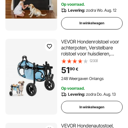
Op voorraad.
Levering:
zodra Wo. Aug. 12
In winkelwagen
VEVOR Hondenrolstoel voor
achterpoten, Verstelbare
rolstoel voor huisdieren,
Lichtgewicht hondenkar met
(233)
schokabsorberende wielen,
51
90
€
Loophulpmiddel voor
gehandicapte, verlamde en
248 Weergaven Onlangs
gewonde honden tot 15 kg, M
Op voorraad.
Levering:
zodra Do. Aug. 13
In winkelwagen
VEVOR Hondenautostoel,