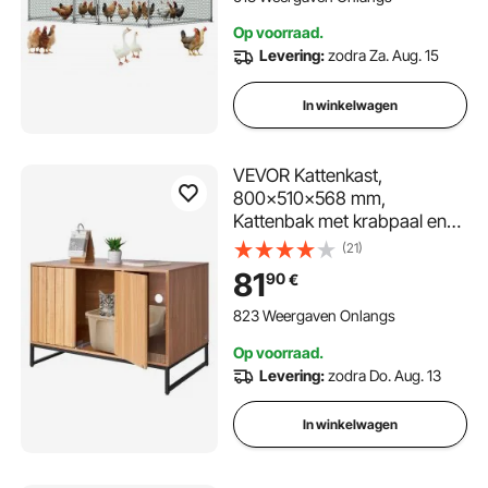
Op voorraad.
Levering:
zodra Za. Aug. 15
In winkelwagen
VEVOR Kattenkast,
800x510x568 mm,
Kattenbak met krabpaal en
opbergruimte,
(21)
Kattenbakkast, Kattenhuis,
81
90
€
Past op de meeste
kattenbakken, voor
823 Weergaven Onlangs
slaapkamer en woonkamer
Op voorraad.
Levering:
zodra Do. Aug. 13
In winkelwagen