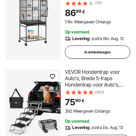
zitstokken, lade en plastic
(75)
voerbakjes, wielen,
86
99
€
vogelhuisje voor papegaaien,
koolmezen, valkparkieten en
1.1K+ Weergaven Onlangs
kanaries
Op voorraad.
Levering:
zodra Wo. Aug. 12
In winkelwagen
VEVOR Hondentrap voor
Auto's, Brede 5-traps
Hondentrap voor Auto's,
Opvouwbare Hondentrap
(353)
voor Auto's met
75
90
€
Antislipoppervlak, Draagbare
Hondentrap van
392 Weergaven Onlangs
Lichtgewicht Aluminium voor
Op voorraad.
Auto, SUV en Vrachtwagen,
Levering:
zodra Do. Aug. 13
Ondersteunt tot 68 kg