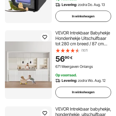
Levering:
zodra Do. Aug. 13
In winkelwagen
VEVOR Intrekbaar Babyhekje
Hondenhekje Uitschuifbaar
tot 280 cm breed / 87 cm
hoog, Huisdierhekje van gaas
(107)
voor binnen Trappen Deuren
56
90
€
Gangen Speelkamers,
Traphekje Wit
671 Weergaven Onlangs
Op voorraad.
Levering:
zodra Wo. Aug. 12
In winkelwagen
VEVOR Intrekbaar babyhekje,
hondenhekje, uitschuifbaar