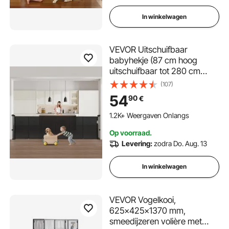
In winkelwagen
VEVOR Uitschuifbaar
babyhekje (87 cm hoog
uitschuifbaar tot 280 cm
breed) uitschuifbaar hek voor
(107)
kinderen en huisdieren,
54
90
€
gaasmateriaal, traphekje
voor binnentrappen, deuren,
1.2K+ Weergaven Onlangs
gangen, speelkamers, zwart
Op voorraad.
Levering:
zodra Do. Aug. 13
In winkelwagen
VEVOR Vogelkooi,
625x425x1370 mm,
smeedijzeren volière met