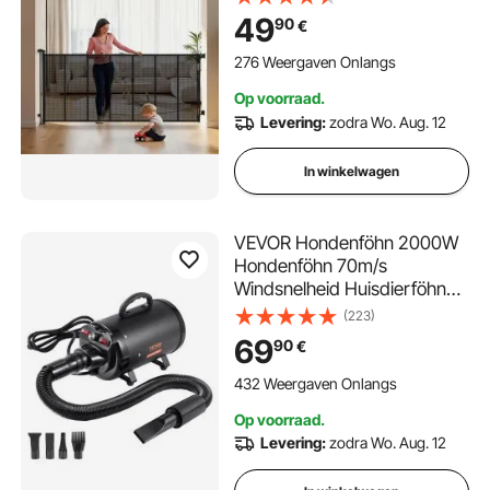
versterkte glasvezelstrips,
49
90
€
gaasbeschermingshekje voor
patio's, deuren en garages
276 Weergaven Onlangs
Op voorraad.
Levering:
zodra Wo. Aug. 12
In winkelwagen
VEVOR Hondenföhn 2000W
Hondenföhn 70m/s
Windsnelheid Huisdierföhn
Hondenverzorgingsföhn
(223)
Blower met 4 mondstukken
69
90
€
en elastische slang
Temperatuurbereik 29,4-
432 Weergaven Onlangs
57,2°C Föhn voor huisdieren
Op voorraad.
Levering:
zodra Wo. Aug. 12