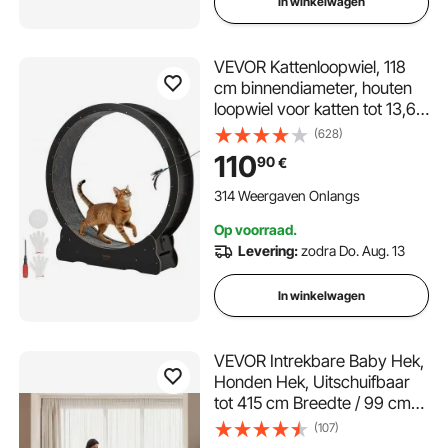
In winkelwagen
VEVOR Kattenloopwiel, 118
cm binnendiameter, houten
loopwiel voor katten tot 13,6
kg, kattenloopband met
(628)
tapijtachtig loopoppervlak en
110
90
€
vergrendelingsmechanisme,
stil speeltje voor
314 Weergaven Onlangs
binnenkatten, zwart
Op voorraad.
Levering:
zodra Do. Aug. 13
In winkelwagen
VEVOR Intrekbare Baby Hek,
Honden Hek, Uitschuifbaar
tot 415 cm Breedte / 99 cm
Hoogte, Huisdier Hek met
(107)
Versterkte Glasvezel Strips,