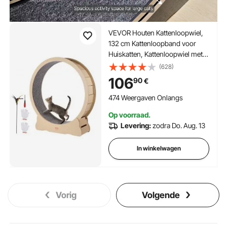
VEVOR Houten Kattenloopwiel,
132 cm Kattenloopband voor
Huiskatten, Kattenloopwiel met
Verwijderbaar Tapijt en
(628)
Kattenstok voor Looptraining,
106
90
€
Sportspeelgoed voor de meeste
katten tot 13 kg
474 Weergaven Onlangs
Op voorraad.
Levering:
zodra Do. Aug. 13
In winkelwagen
Vorig
Volgende