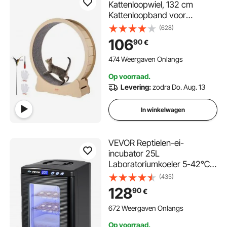
Kattenloopwiel, 132 cm
Kattenloopband voor
Huiskatten, Kattenloopwiel
(628)
met Verwijderbaar Tapijt en
106
90
€
Kattenstok voor Looptraining,
Sportspeelgoed voor de
474 Weergaven Onlangs
meeste katten tot 13 kg
Op voorraad.
Levering:
zodra Do. Aug. 13
In winkelwagen
VEVOR Reptielen-ei-
incubator 25L
Laboratoriumkoeler 5-42℃
220V voor broedeieren
(435)
Zwart
128
90
€
672 Weergaven Onlangs
Op voorraad.