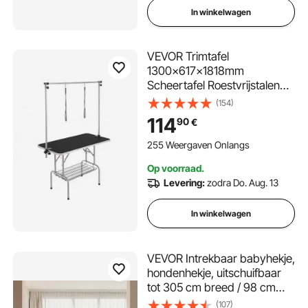
In winkelwagen
VEVOR Trimtafel
1300x617x1818mm
Scheertafel Roestvrijstalen
Honden Trimtafel 150kg
(154)
Laadvermogen Kaptafel
114
90
€
Hond Opvouwbare Trimtafel
voor Huisdieren
255 Weergaven Onlangs
1137.9x609.6mm Tafelblad
Op voorraad.
Ideaal voor Baden Trimmen
Levering:
zodra Do. Aug. 13
Drogen Borstelen
In winkelwagen
VEVOR Intrekbaar babyhekje,
hondenhekje, uitschuifbaar
tot 305 cm breed / 98 cm
hoog, huisdierhekje met
(107)