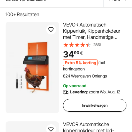
100+
Resultaten
VEVOR Automatisch
Kippenluik, Kippenhokdeur
met Timer, Handmatige
Verstelling & Anti-
(385)
knelbeveiliging, Kippenluik,
34
90
€
Kippenrenpoortopener met
Waterdichte Afdichting,
Extra 5% korting
met
Oranje, 350x250x73 mm
kortingsbon
824 Weergaven Onlangs
Op voorraad.
Levering:
zodra Wo. Aug. 12
In winkelwagen
VEVOR Automatische
kippenhokdeur met lcd-