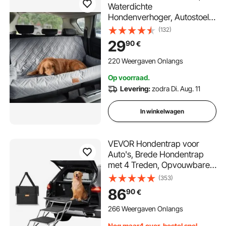
Waterdichte
Hondenverhoger, Autostoel
voor Huisdieren met
(132)
Bevestigbare Veiligheidsriem,
29
90
€
PP Katoenen Vulling,
Hondenautobed ​​voor
220 Weergaven Onlangs
Middelgrote en Grote
Op voorraad.
Honden tot 45 kg, Grijs
Levering:
zodra Di. Aug. 11
In winkelwagen
VEVOR Hondentrap voor
Auto's, Brede Hondentrap
met 4 Treden, Opvouwbare
Hondentrap met
(353)
Antislipoppervlak, Draagbare
86
90
€
Hondentrap van
Lichtgewicht Aluminium voor
266 Weergaven Onlangs
Auto, SUV en Vrachtwagen,
Nog maar4 over, bestel snel