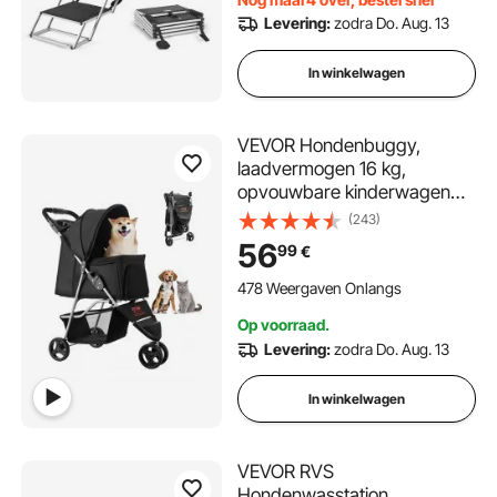
Ondersteunt tot 250 lbs
Levering:
zodra Do. Aug. 13
In winkelwagen
VEVOR Hondenbuggy,
laadvermogen 16 kg,
opvouwbare kinderwagen
voor huisdieren, kattenbuggy
(243)
met 3 wielen, gaasvensters
56
99
€
en bekerhouders,
hondenbuggy met rem, voor
478 Weergaven Onlangs
kleine tot middelgrote
Op voorraad.
huisdieren
Levering:
zodra Do. Aug. 13
In winkelwagen
VEVOR RVS
Hondenwasstation,