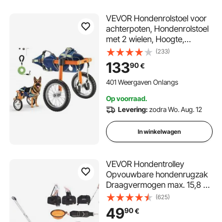
VEVOR Hondenrolstoel voor
achterpoten, Hondenrolstoel
met 2 wielen, Hoogte,
breedte en lengte
(233)
verstelbaar, Hondenkar met
133
90
€
schokabsorberende wielen,
voor geblesseerde,
401 Weergaven Onlangs
gehandicapte honden van
Op voorraad.
21,77-39,92 kg
Levering:
zodra Wo. Aug. 12
In winkelwagen
VEVOR Hondentrolley
Opvouwbare hondenrugzak
Draagvermogen max. 15,8 kg
Transporttas Gemaakt van
(625)
600D Oxford-stof Hondenkar
49
90
€
met 4 wielen Opbergzakken