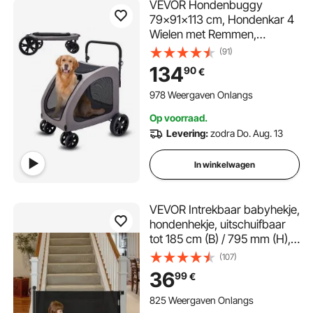
VEVOR Hondenbuggy
79x91x113 cm, Hondenkar 4
Wielen met Remmen,
Hondentrolley, Hondentrolley
(91)
tot 73 kg Draagvermogen,
134
90
€
Ademende Mesh Vensters,
Verstelbare Hoogte, 600D
978 Weergaven Onlangs
Oxford Stof, voor Honden,
Op voorraad.
Huisdieren
Levering:
zodra Do. Aug. 13
In winkelwagen
VEVOR Intrekbaar babyhekje,
hondenhekje, uitschuifbaar
tot 185 cm (B) / 795 mm (H),
traphekje met veiligheidsslot,
(107)
gaasveiligheidshekje voor
36
99
€
trappen en gangen,
binnen/buiten, zwart
825 Weergaven Onlangs