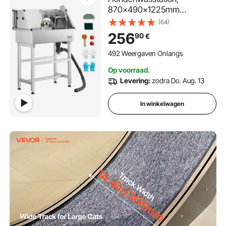
870x490x1225mm
Hondenverzorgingsbak met
(64)
kraan, douchekop,
256
90
€
zeephouder en speelballen,
Hondenbad voor meerdere
492 Weergaven Onlangs
huisdieren, Wasbak voor
Op voorraad.
thuis
Levering:
zodra Do. Aug. 13
In winkelwagen