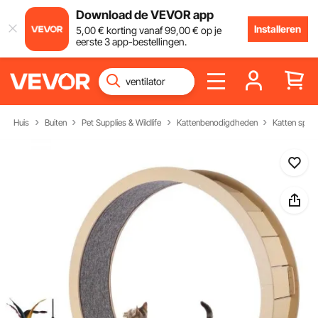
Download de VEVOR app
Installeren
5
,00
€
korting vanaf
99
,00
€
op je
eerste 3 app-bestellingen.
Huis
Buiten
Pet Supplies & Wildlife
Kattenbenodigdheden
Katten spee