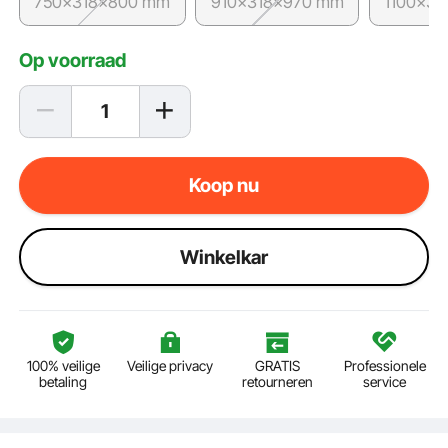
750x318x800 mm
910x318x970 mm
1100x33
Op voorraad
Koop nu
Winkelkar
100% veilige
Veilige privacy
GRATIS
Professionele
betaling
retourneren
service