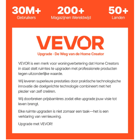
houten plank
Materiaal
11 inch / 280 mm
Spoorbreedte
148,8 inch / 3780 mm
Kettinglengte
13,31 inch (338 mm) en
Basis (B & L)
41,34 inch (1050 mm)
Geschikt
8,16-13,6 kg
kattengewicht
Gewichtscapacitei
86-100 kg
t
22,5 kg
Productgewicht
52,1 x 13,31 x 55,7 inch /
Productafmetinge