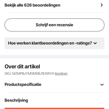
Bekijk alle 626 beoordelingen
Schrijf een recensie
Hoe werken klantbeoordelingen en -ratings?
Over dit artikel
SKU: MZMPBJYMSMDBJ1EXWV0
Kopiëren
Productspecificatie
Artikelmodelnum
Beschrijving
GX4.0 XXL
mer