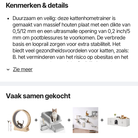
Kenmerken & details
Duurzaam en veilig: deze kattenhometrainer is
gemaakt van massief houten plaat met een dikte van
0,5/12 mm en een ultrasmalle opening van 0,2 inch/5
mm om pootblessures te voorkomen. De verbrede
basis en looprail zorgen voor extra stabiliteit. Het
biedt veel gezondheidsvoordelen voor katten, zoals:
B. het verminderen van het risico op obesitas en het
verbeteren van de gewrichtsflexibiliteit, wat hun
Zie meer
tevredenheid garandeert.
Stil en ruisonderdrukking: Uitgerust met een
ingebouwde geluidsarme wiel- en
vloerruisonderdrukking, creëert dit ontwerp met
Vaak samen gekocht
dubbele ruisonderdrukking een stille en comfortabele
trainingsomgeving voor uw huisdieren en verbetert
tegelijkertijd de binnenatmosfeer.
Geschikt voor alle kattengroottes: met een
buitendiameter van 52 inch / 1320 mm en een
binnendiameter van 46,85 inch / 1190 mm is dit
kattenwiel geschikt voor katten van alle maten en