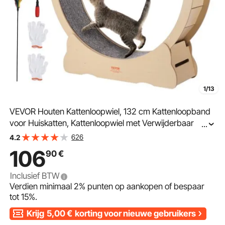
1/13
VEVOR Houten Kattenloopwiel, 132 cm Kattenloopband
voor Huiskatten, Kattenloopwiel met Verwijderbaar
...
Tapijt en Kattenstok voor Looptraining, Sportspeelgoed
626
4.2
voor de meeste katten tot 13 kg
106
90
€
Inclusief BTW
Verdien minimaal
2%
punten op aankopen of bespaar
tot
15%
.
Krijg
5,00
€
korting voor nieuwe gebruikers