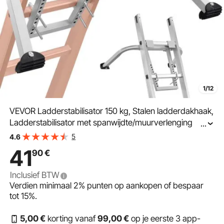
1/12
VEVOR Ladderstabilisator 150 kg, Stalen ladderdakhaak,
Ladderstabilisator met spanwijdte/muurverlenging
...
accessoire, Muurladder afstandhouder, Stabiele ladder
5
4.6
afstandhouders voor goten
41
90
€
Inclusief BTW
Verdien minimaal
2%
punten op aankopen of bespaar
tot
15%
.
5
,00
€
korting vanaf
99
,00
€
op je eerste 3 app-