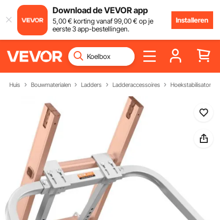
Download de VEVOR app
Installeren
5
,00
€
korting vanaf
99
,00
€
op je
eerste 3 app-bestellingen.
Huis
Bouwmaterialen
Ladders
Ladderaccessoires
Hoekstabilisator