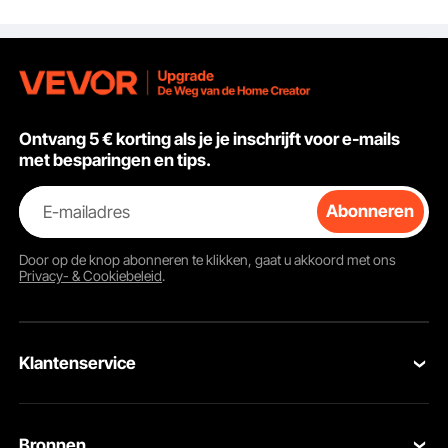
ging accessoire,
Muurladder
afstandhouder,
Stabiele ladder
afstandhouders voor
goten
Ontvang 5 € korting als je je inschrijft voor e-mails
met besparingen en tips.
E-mailadres
Abonneren
Door op de knop
abonneren
te klikken, gaat u akkoord met ons
Privacy- & Cookiebeleid
.
Klantenservice
Neem contact op
Bronnen