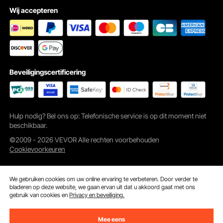
Wij accepteren
Beveiligingscertificering
Hulp nodig? Bel ons op: Telefonische service is op dit moment niet
beschikbaar.
©2009 - 2026 VEVOR Alle rechten voorbehouden
Cookievoorkeuren
We gebruiken cookies om uw online ervaring te verbeteren. Door verder te
bladeren op deze website, we gaan ervan uit dat u akkoord gaat met ons
gebruik van cookies en
Privacy en beveiliging.
Mee eens
Winkelkar
Koop nu