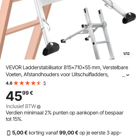
1/12
VEVOR Ladderstabilisator 815x710x55 mm, Verstelbare
Voeten, Afstandhouders voor Uitschuifladders,
...
Wandladder Accessoires voor Goten, Wandladder
5
4.6
Afstandhouders, Antislip Rubberen Voeten,
45
99
€
Draagvermogen: 150 kg
Inclusief BTW
Verdien minimaal
2%
punten op aankopen of bespaar
tot
15%
.
5
,00
€
korting vanaf
99
,00
€
op je eerste 3 app-