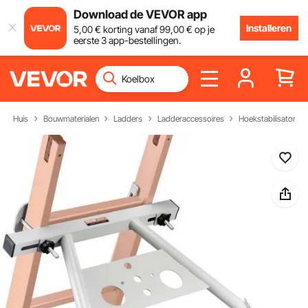
Download de VEVOR app
Installeren
5
,00
€
korting vanaf
99
,00
€
op je
eerste 3 app-bestellingen.
Huis
Bouwmaterialen
Ladders
Ladderaccessoires
Hoekstabilisator