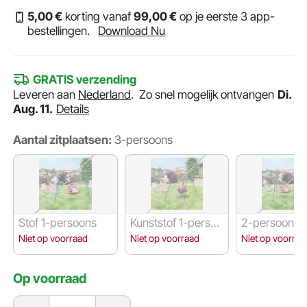
5
,00
€
korting vanaf
99
,00
€
op je eerste 3 app-
bestellingen.
Download Nu
GRATIS verzending
Leveren aan
Nederland
.
Zo snel mogelijk ontvangen
Di.
Aug. 11.
Details
Aantal zitplaatsen:
3-persoons
Stof 1-persoons
Kunststof 1-persoo
2-persoons
ns
Niet op voorraad
Niet op voorraad
Niet op voorraa
Op voorraad