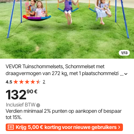
1/13
VEVOR Tuinschommelsets, Schommelset met
draagvermogen van 272 kg, met 1 plaatschommelzitje,
...
2 schommelzitjes met riemen, Stevige metalen A-frame
2
4.5
schommelstandaard en verstelbaar touw,
132
90
€
Buitenschommelset voor kinderen
Inclusief BTW
Verdien minimaal
2%
punten op aankopen of bespaar
tot
15%
.
Krijg
5,00
€
korting voor nieuwe gebruikers