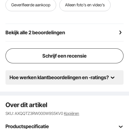
verschillende groeifasen.
Geverifieerde aankoop
Alleen foto's en video's
IDEAAL CADEAU: Met zijn aantrekkelijke ontwerp en
stevige constructie is deze schommel een geweldig
cadeau voor kinderen. Laat ze schommelen op
verjaardagsfeestjes, breng meer tijd buitenshuis
Bekijk alle 2 beoordelingen
door, geniet van de natuur en stimuleer tegelijkertijd
de ontwikkeling van spieren, motoriek en evenwicht.
Schrijf een recensie
Hoe werken klantbeoordelingen en -ratings?
Over dit artikel
SKU: AXQQTZ3RW000W9S5KV0
Kopiëren
Productspecificatie