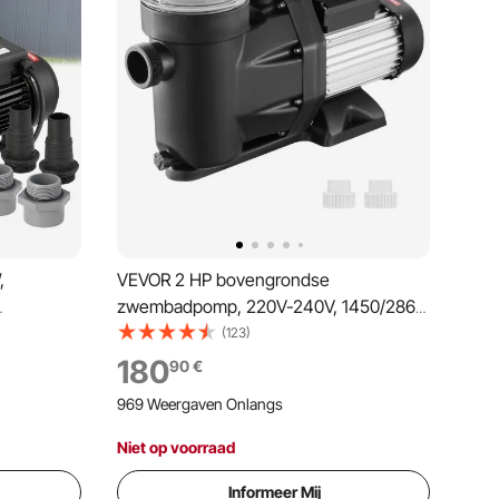
,
VEVOR 2 HP bovengrondse
zwembadpomp, 220V-240V, 1450/2860
 l/u,
RPM pomp met dubbele snelheid,
(123)
0 tpm,
1800W, maximale doorstroming van
180
90
€
 m,
33000L/u, krachtige pomp,
969 Weergaven Onlangs
 voor
energiebesparende zwembadpomp
voor bovengrondse zwembaden, CE-
Niet op voorraad
certificering
Informeer Mij