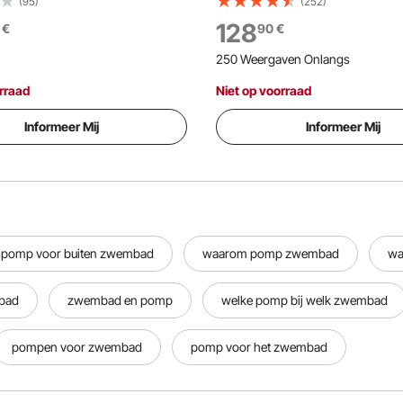
inbouw-/bovengrondse
zwembadpomp, 220 V, 2850 t
(95)
(252)
mp met filtermand,
opvoerhoogte 15 m, filterpom
128
€
90
€
gende filterpomp,
filtermand, voor bovengronds
250 Weergaven Onlangs
erbare timer, voor
zwembaden, hottubs en spa'
ndse zwembaden
rraad
Niet op voorraad
Informeer Mij
Informeer Mij
pomp voor buiten zwembad
waarom pomp zwembad
wa
bad
zwembad en pomp
welke pomp bij welk zwembad
pompen voor zwembad
pomp voor het zwembad