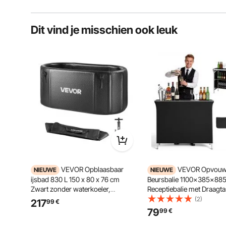
Dit vind je misschien ook leuk
VEVOR Opblaasbaar
VEVOR Opvouw
NIEUWE
NIEUWE
ijsbad 830 L 150 x 80 x 76 cm
Beursbalie 1100x385x88
Zwart zonder waterkoeler,
Receptiebalie met Draagta
koudwaterbad compatibel met
Planken, Receptiebalie,
(2)
217
99
€
waterkoelers en geïsoleerd deksel,
Beursstand, Bartafel, Op
79
99
€
voor ijsbaden en herstel van
Mobiele Bar voor Evenem