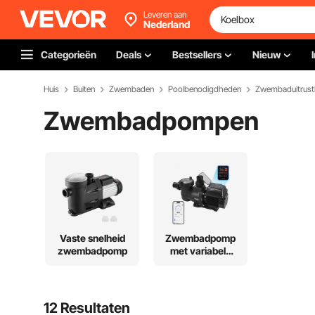
Leveren aan
Nederland
Categorieën
Deals
Bestsellers
Nieuw
Huis
Buiten
Zwembaden
Poolbenodigdheden
Zwembaduitrust
Zwembadpompen
Vaste snelheid
Zwembadpomp
zwembadpomp
met variabele
snelheid
12 Resultaten