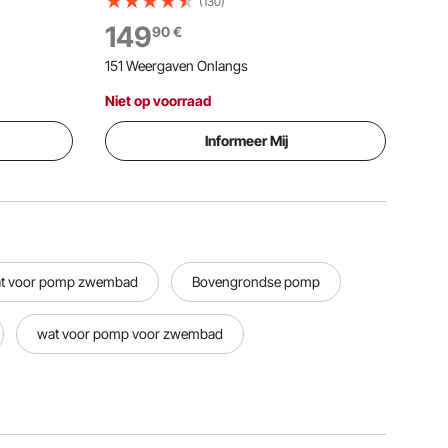
pm, max.
zwembadpomp, 2850 tpm, max.
(130)
p met
opvoerhoogte 17 m, met 24-uurs timer
149
90
€
e
en filtermand, voor bovengrondse en
151 Weergaven Onlangs
s
ingegraven zwembaden en spa's.
Niet op voorraad
Informeer Mij
t voor pomp zwembad
Bovengrondse pomp
wat voor pomp voor zwembad