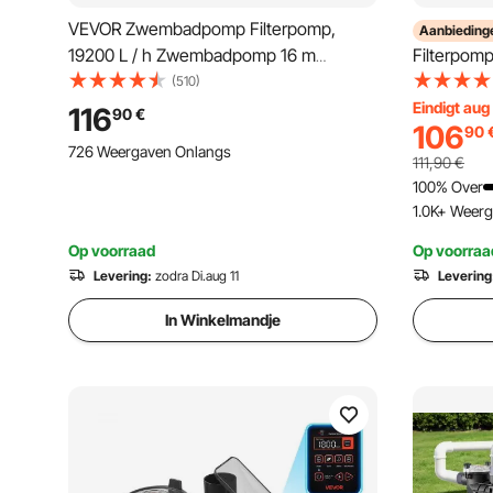
VEVOR Zwembadpomp Filterpomp,
Aanbieding
19200 L / h Zwembadpomp 16 m
Filterpom
Maximale Slag, 750 W 230 V Filterpomp
750 W 23
(510)
Circulatiepomp, 3450 RPM
Filterpom
Eindigt aug
116
90
€
106
90
Zwembaddoseerpomp Met 2
Circulati
726 Weergaven Onlangs
Montageslangen, Zwembadpomp
Filterpom
111,90
€
Zwembaden, Bubbelbaden
Zwembad
100% Over
1.0K+ Weer
Op voorraad
Op voorraa
Levering:
zodra Di.aug 11
Levering
In Winkelmandje