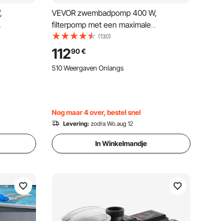
,
VEVOR zwembadpomp 400 W,
filterpomp met een maximale
0 l/u,
doorstroomsnelheid van 11.100 l/u,
(130)
0 tpm,
eentraps zwembadpomp, 3450 tpm,
112
90
€
2 m, met
maximale opvoerhoogte van 10 m, met
510 Weergaven Onlangs
voor
24-uurs timer en filtermand, voor
bovengrondse en ingegraven
zwembaden en spa's.
Nog maar 4 over, bestel snel
Levering:
zodra Wo.aug 12
In Winkelmandje