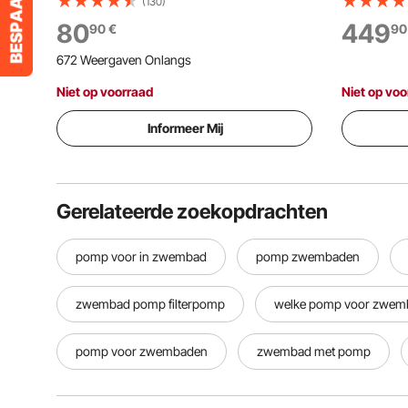
doorstroomsnelheid van 10.800 l/u,
1.650 W, 
(130)
eentraps zwembadpomp, 2850 tpm,
zwembadpo
80
449
90
€
90
maximale opvoerhoogte van 8 m,
zelfaanzui
672 Weergaven Onlangs
inclusief filtermand en deksel, voor
programme
bovengrondse zwembaden,
bovengro
Niet op voorraad
Niet op voo
zwembaden en spa's.
Informeer Mij
Gerelateerde zoekopdrachten
pomp voor in zwembad
pomp zwembaden
zwembad pomp filterpomp
welke pomp voor zwem
pomp voor zwembaden
zwembad met pomp