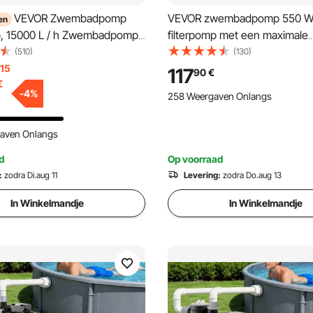
VEVOR Zwembadpomp
VEVOR zwembadpomp 550 W
en
p, 15000 L / h Zwembadpomp
filterpomp met een maximale
0 V 50 Hz Zwembad
doorstroomsnelheid van 14.00
(510)
(130)
p 1 HP, 3450 RPM
eentraps zwembadpomp, 345
 15
117
90
€
€
epomp met 1,5 m Stroomkabel
maximale opvoerhoogte van 1
-
4
%
258 Weergaven Onlangs
p, Max. Temperatuur 50 ℃
24-uurs timer en filtermand, 
doseerpomp
bovengrondse en ingegraven
gaven Onlangs
zwembaden en spa's.
d
Op voorraad
:
zodra Di.aug 11
Levering:
zodra Do.aug 13
In Winkelmandje
In Winkelmandje