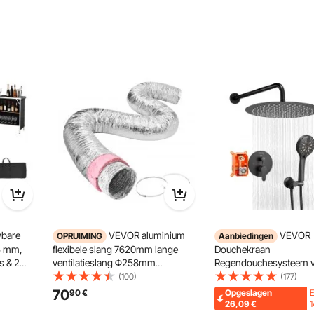
bare
VEVOR aluminium
VEVOR
OPRUIMING
Aanbiedingen
5 mm,
flexibele slang 7620mm lange
Douchekraan
s & 2
ventilatieslang Φ258mm
Regendouchesysteem 
aluminium flexibele buis
Badkamer Douchesyst
(100)
(177)
vouwbare
luchtkanaal R-6 thermische
305 mm Ronde Regen
70
90
€
Opgeslagen
E
enten,
weerstandswaarde 25mm
& Handdouche,
26,09
€
1