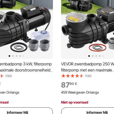
embadpomp 3 kW, filterpomp
VEVOR zwembadpomp 250 W
aximale doorstroomsnelheid
filterpomp met een maximale
0 l/u, eentraps zwembadpomp
doorstroomsnelheid van 11.700
(130)
(130)
tpm, maximale opvoerhoogte
eentraps zwembadpomp, 285
87
€
90
€
met 24-uurs timer en
maximale opvoerhoogte van 8
ven Onlangs
459 Weergaven Onlangs
d, voor bovengrondse en
inclusief filtermand en deksel,
n zwembaden en spa's.
bovengrondse zwembaden,
rraad
Niet op voorraad
zwembaden en spa's.
Informeer Mij
Informeer Mij