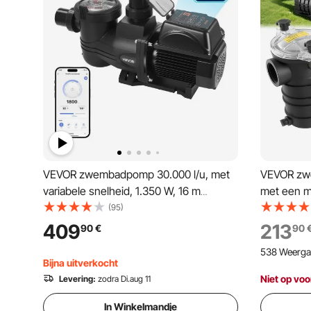
VEVOR zwembadpomp 30.000 l/u, met
VEVOR zw
variabele snelheid, 1.350 W, 16 m
met een m
opvoerhoogte, inbouw-/bovengrondse
van 35.00
(95)
zwembadpomp met filtermand,
met 2860 
409
213
90
€
90
zelfaanzuigende filterpomp,
van 19 m, 
538 Weerga
programmeerbare timer, voor
filterman
Bijna uitverkocht
bovengrondse zwembaden
ingegrave
Niet op voo
Levering:
zodra Di.aug 11
In Winkelmandje