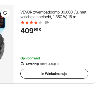
VEVOR zwembadpomp 30.000 l/u, met
variabele snelheid, 1.350 W, 16 m
opvoerhoogte, inbouw-/bovengrondse
(95)
zwembadpomp met filtermand,
409
90
€
zelfaanzuigende filterpomp,
programmeerbare timer, voor
bovengrondse zwembaden
Op voorraad
Levering:
zodra Di.aug 11
In Winkelmandje