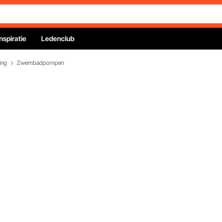
Inspiratie
Ledenclub
ing
Zwembadpompen