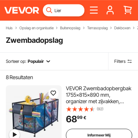
Huis
Opslag en organisatie
Buitenopslag
Terrasopslag
Dekboxen
Zwembadopslag
Sorteer op:
Populair
Filters
8
Resultaten
VEVOR Zwembadopbergbak
1755x815x890 mm,
organizer met zijvakken,
metalen frame, gaasmand,
(92)
opbergdoos, opbergmand,
68
99
€
opbergwagen voor
zwembadspeelgoed
Informeer Mij