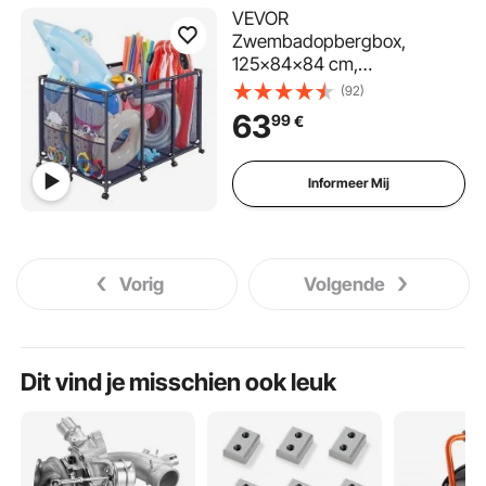
VEVOR
Zwembadopbergbox,
125x84x84 cm,
Opbergdoos, Opbergkar,
(92)
Organizer met zijvakken en
63
99
€
wielen, Stevig metalen frame,
Gaasmand voor
zwembadspeelgoed
Informeer Mij
Vorig
Volgende
Dit vind je misschien ook leuk