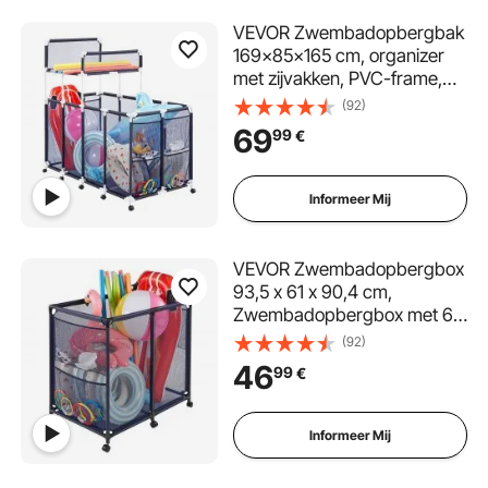
VEVOR Zwembadopbergbak
169x85x165 cm, organizer
met zijvakken, PVC-frame,
gaasmand, opbergdoos,
(92)
opbergmand, opbergwagen
69
99
€
voor zwembadspeelgoed
Informeer Mij
VEVOR Zwembadopbergbox
93,5 x 61 x 90,4 cm,
Zwembadopbergbox met 6
wielen, Gaasorganizer met
(92)
metalen frame en zijvakken,
46
99
€
Opbergmand voor
zwembadnoedels en
zwemuitrusting
Informeer Mij