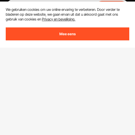
E-mailadres
Abonneren
We gebruiken cookies om uw online ervaring te verbeteren. Door verder te
bladeren op deze website, we gaan ervan uit dat u akkoord gaat met ons
gebruik van cookies en
Privacy en beveiliging.
Door op de knop
abonneren
te klikken, gaat u akkoord met ons
Privacy- & Cookiebeleid
.
Mee eens
Klantenservice
Neem contact op
Bronnen
Retourneren en vervangingen
Leden Programma
Uw bestellingen
Over Ons
Pro-ledenprogramma
Jouw rekening
Over VEVOR
Verzendtarieven & beleid
Download de VEVOR App
Voorwaarden van de dienst
Betalingswijzen