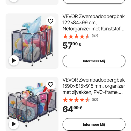
VEVOR Zwembadopbergbak
122x84x99 cm,
Netorganizer met Kunststof
Frame, Opbergmand voor
(92)
Zwembadspeelgoed,
57
99
€
Opbergbox met Ademend
Netmandje voor Zwembaden
Informeer Mij
VEVOR Zwembadopbergbak
1590x815x915 mm, organizer
met zijvakken, PVC-frame,
gaasmand, opbergdoos,
(92)
opbergmand, opbergkar
64
99
€
voor zwembadspeelgoed
Informeer Mij