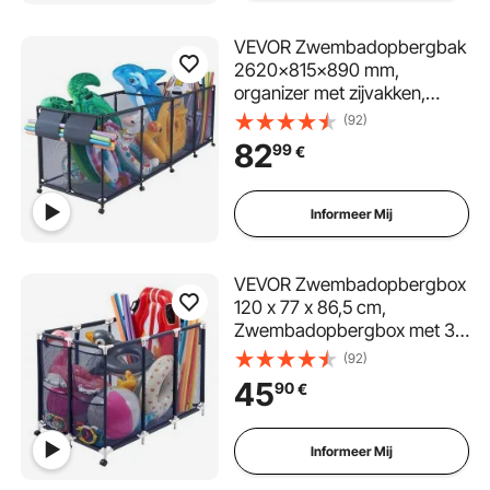
VEVOR Zwembadopbergbak
2620x815x890 mm,
organizer met zijvakken,
metalen frame, gaasmand,
(92)
opbergdoos, opbergmand,
82
99
€
opbergwagen voor
zwembadspeelgoed
Informeer Mij
VEVOR Zwembadopbergbox
120 x 77 x 86,5 cm,
Zwembadopbergbox met 3
wielen, Gaasorganizer met
(92)
kunststof frame en zijvakken,
45
90
€
Opbergmand voor
zwembadnoedels en
zwemuitrusting
Informeer Mij