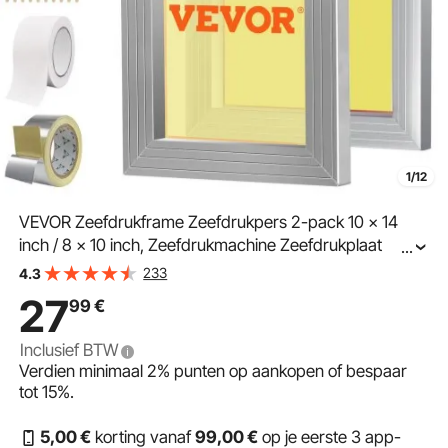
1/12
VEVOR Zeefdrukframe Zeefdrukpers 2-pack 10 x 14
inch / 8 x 10 inch, Zeefdrukmachine Zeefdrukplaat
...
inclusief handschoenen en zeefdrukrakel,
233
4.3
Zeefdrukmachine voor stoffen, papier, kopieerpapier,
27
99
€
enz.
Inclusief BTW
Verdien minimaal
2%
punten op aankopen of bespaar
tot
15%
.
5
,00
€
korting vanaf
99
,00
€
op je eerste 3 app-