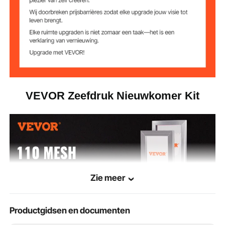
polyester
Mesh-materiaal
0,7 kg
Nettogewicht
14,5 x 12,7 x 2,7 inch / 37 x
Verpakkingsgroot
te
32,3 x 7 cm
VEVOR Zeefdruk Nieuwkomer Kit
Zie meer
Productgidsen en documenten