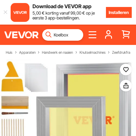
Download de VEVOR app
Installeren
5
,00
€
korting vanaf
99
,00
€
op je
eerste 3 app-bestellingen.
Huis
Apparaten
Handwerk en naaien
Knutselmachines
Zeefdrukframe