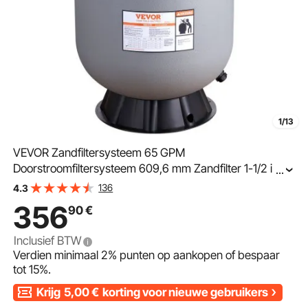
1/13
VEVOR Zandfiltersysteem 65 GPM
Doorstroomfiltersysteem 609,6 mm Zandfilter 1-1/2 inch
...
Inlaat-/Uitlaatdiameter Filtertank HDPE Filterpomp 7-
136
4.3
weg Multi-wegklep Zandfilterpomp 600x600x1095 mm
356
90
€
Inclusief BTW
Verdien minimaal
2%
punten op aankopen of bespaar
tot
15%
.
Krijg
5,00
€
korting voor nieuwe gebruikers