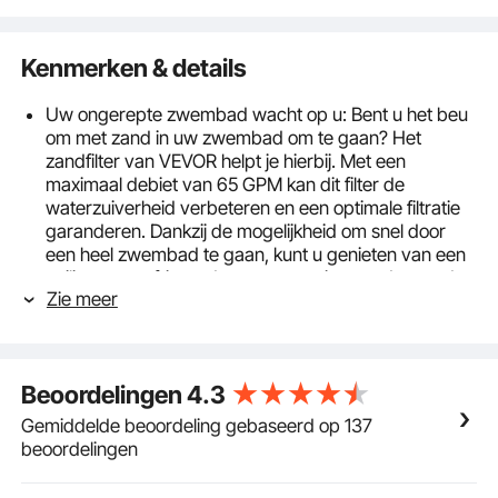
Kenmerken & details
Uw ongerepte zwembad wacht op u: Bent u het beu
om met zand in uw zwembad om te gaan? Het
zandfilter van VEVOR helpt je hierbij. Met een
maximaal debiet van 65 GPM kan dit filter de
waterzuiverheid verbeteren en een optimale filtratie
garanderen. Dankzij de mogelijkheid om snel door
een heel zwembad te gaan, kunt u genieten van een
veilige en verfrissende zwemervaring zonder zand
Zie meer
en andere verontreinigingen.
Robuust ontwerp: ons inbouwzandfilter voor
zwembaden is gemaakt van duurzame,
corrosiebestendige polymeermaterialen, waardoor
Beoordelingen
4.3
langdurige prestaties en een langere levensduur
worden gegarandeerd. Ontworpen om betrouwbare
Gemiddelde beoordeling gebaseerd op 137
prestaties te leveren onder alle
beoordelingen
weersomstandigheden, is het de efficiënte en
kosteneffectieve keuze voor uw filtratiebehoeften.