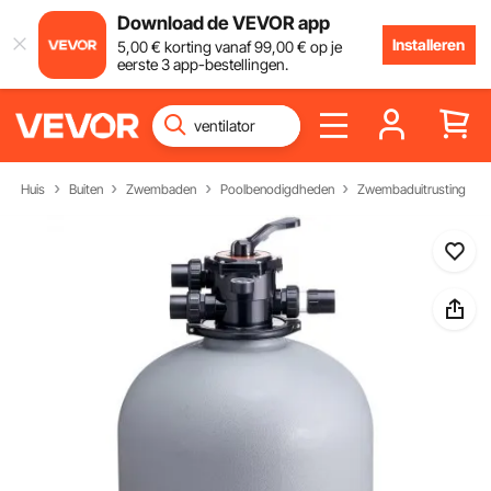
Download de VEVOR app
Installeren
5
,00
€
korting vanaf
99
,00
€
op je
eerste 3 app-bestellingen.
Huis
Buiten
Zwembaden
Poolbenodigdheden
Zwembaduitrusting