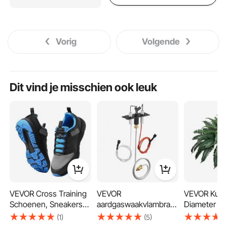
Vorig
Volgende
Dit vind je misschien ook leuk
VEVOR Cross Training
VEVOR
VEVOR Kuns
Schoenen, Sneakers
aardgaswaakvlambran
Diameter 11
met gemiddelde
der, OE 2090-012,
Kunstmatig
(1)
(5)
breedte, Amerikaanse
2198-012, SRV2090-
Bostonvare