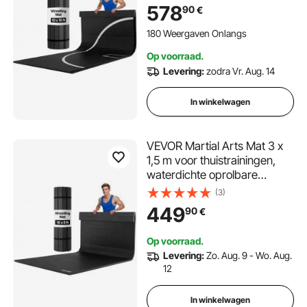
voor gymnastiek, tatami, jiu-
578
90
€
jitsu, MMA, judo, boksen,
sportmat, yogamat, zwart
180 Weergaven Onlangs
Op voorraad.
Levering:
zodra Vr. Aug. 14
In winkelwagen
VEVOR Martial Arts Mat 3 x
1,5 m voor thuistrainingen,
waterdichte oprolbare
trainingsmatten, fitnessmat
(3)
voor gymnastiek, tatami, jiu-
449
90
€
jitsu, MMA, judo, boksen,
sportmat, yogamat, zwart
Op voorraad.
Levering:
Zo. Aug. 9 - Wo. Aug.
12
In winkelwagen