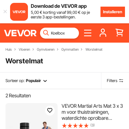
Download de VEVOR app
Installeren
5
,00
€
korting vanaf
99
,00
€
op je
eerste 3 app-bestellingen.
Huis
Vloeren
Gymvloeren
Gymmatten
Worstelmat
Worstelmat
Sorteer op:
Populair
Filters
2
Resultaten
VEVOR Martial Arts Mat 3 x 3
m voor thuistrainingen,
waterdichte oprolbare
trainingsmatten, fitnessmat
(3)