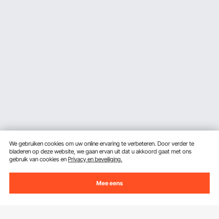
We gebruiken cookies om uw online ervaring te verbeteren. Door verder te
bladeren op deze website, we gaan ervan uit dat u akkoord gaat met ons
gebruik van cookies en
Privacy en beveiliging.
Mee eens
Ontvang 5 € korting als je je inschrijft voor e-mails
met besparingen en tips.