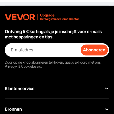
voor het
manoeuvreren en
verplaatsen van
voertuigen, inclusief
ratel-autokrik.
Ontvang 5 € korting als je je inschrijft voor e-mails
met besparingen en tips.
E-mailadres
Abonneren
Door op de knop
abonneren
te klikken, gaat u akkoord met ons
Privacy- & Cookiebeleid
.
Klantenservice
Neem contact op
Bronnen
Retourneren en vervangingen