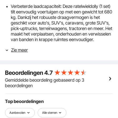
Verbeterde laadcapaciteit: Deze ratelwieldolly (1 set)
tilt eenvoudig voertuigen op met een gewicht tot 680
kg. Dankzij het robuuste draagvermogen is het
geschikt voor auto's, SUV's, caravans, grote SUV's,
pick-uptrucks, terreinwagens, tractoren en meer. Het
maakt het verplaatsen, onderhouden en verwisselen
van banden in krappe ruimtes eenvoudiger.
Breed scala aan toepassingen: Geschikt voor
Zie meer
voertuigen met een maximale bandbreedte van
12"/305mm en een wielrek van 15,6 tot 28,3 inch
(397-718mm). De autodolly past op verschillende
soorten voertuigen en maakt snel verplaatsen van
Beoordelingen
4.7
auto's, bandenwissels, reparaties en meer mogelijk.
Bovendien zorgt het handige handvatontwerp voor
Gemiddelde beoordeling gebaseerd op 3
eenvoudige opslag in uw garage of kofferbak en
beoordelingen
biedt het betrouwbare hulp wanneer u het nodig
hebt.
Snel ratelheffen: dankzij het met de voet bediende
Top beoordelingen
ratelsysteem kunnen voertuigen sneller worden
opgetild zonder dat er onderhoud aan de
Aanbevolen
Alle sterren
hydraulische olie nodig is. U kunt de tilklus zelf klaren,