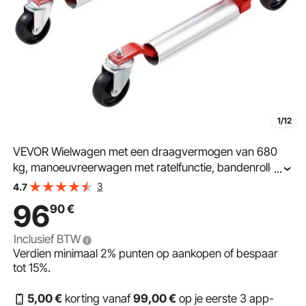
1/12
VEVOR Wielwagen met een draagvermogen van 680
kg, manoeuvreerwagen met ratelfunctie, bandenroller
...
voor auto's en SUV's, ideaal voor het manoeuvreren en
3
4.7
verplaatsen van voertuigen, inclusief ratel-autokrik.
96
90
€
Inclusief BTW
Verdien minimaal
2%
punten op aankopen of bespaar
tot
15%
.
5
,00
€
korting vanaf
99
,00
€
op je eerste 3 app-