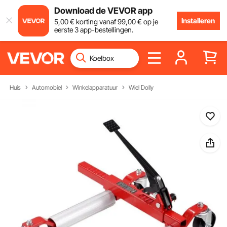
Download de VEVOR app
Installeren
5
,00
€
korting vanaf
99
,00
€
op je
eerste 3 app-bestellingen.
Huis
Automobiel
Winkelapparatuur
Wiel Dolly