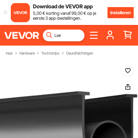
Download de VEVOR app
Installeren
5
,00
€
korting vanaf
99
,00
€
op je
eerste 3 app-bestellingen.
Huis
Hardware
Tochtstrips
Deurafdichtingen