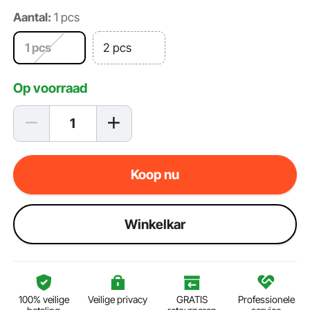
Aantal:
1 pcs
1 pcs
2 pcs
Op voorraad
Koop nu
Winkelkar
100% veilige
Veilige privacy
GRATIS
Professionele