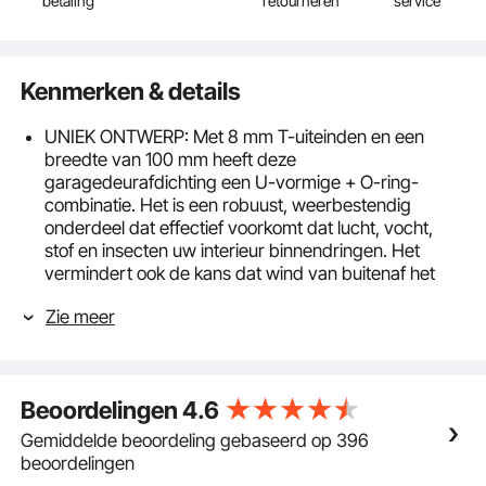
betaling
retourneren
service
Kenmerken & details
UNIEK ONTWERP: Met 8 mm T-uiteinden en een
breedte van 100 mm heeft deze
garagedeurafdichting een U-vormige + O-ring-
combinatie. Het is een robuust, weerbestendig
onderdeel dat effectief voorkomt dat lucht, vocht,
stof en insecten uw interieur binnendringen. Het
vermindert ook de kans dat wind van buitenaf het
gebouw binnendringt en verbetert de isolatie en
Zie meer
thermische eigenschappen van het gebouw.
Duurzaam en stabiel: onze
garagedeurbodemafdichting is gemaakt van
hoogwaardig rubber, wat een uitstekende elasticiteit
Beoordelingen
4.6
en dichtheid garandeert. Het vermindert de kans op
scheuren met 50% en is bestand tegen dagelijks
Gemiddelde beoordeling gebaseerd op 396
gebruik en wisselende weersomstandigheden. Het
beoordelingen
behoudt optimale prestaties in een