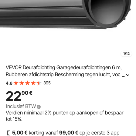
1/12
VEVOR Deurafdichting Garagedeurafdichtingen 6 m,
Rubberen afdichtstrip Bescherming tegen lucht, vocht
...
en stof, Deurafdichting Deurafdichtingstape Zwart
395
4.6
Geschikt voor garagedeuren, rolluiken, rolroosters etc.
22
90
€
Inclusief BTW
Verdien minimaal
2%
punten op aankopen of bespaar
tot
15%
.
5
,00
€
korting vanaf
99
,00
€
op je eerste 3 app-