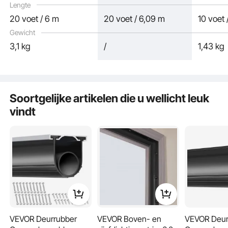
Lengte
20 voet / 6 m
20 voet / 6,09 m
10 voet 
Gewicht
3,1 kg
/
1,43 kg
Soortgelijke artikelen die u wellicht leuk
Onze garagedeurafdichtingen zijn voorzien van een 7-laags cirkelvormig
vindt
isolatieontwerp. Het voorkomt effectief het binnendringen van lucht, vocht en
stof en verhoogt de effectiviteit van uw deur- en raamafdichtingen. Het is ook
windstabieler en vermindert het risico op tocht.
VEVOR Deurrubber
VEVOR Boven- en
VEVOR Deura