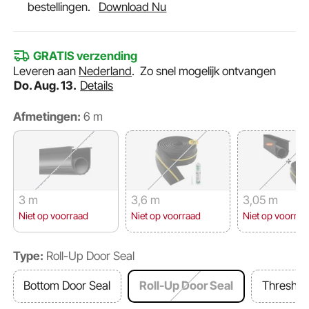
bestellingen.
Download Nu
GRATIS verzending
Leveren aan
Nederland
.
Zo snel mogelijk ontvangen
Do. Aug. 13.
Details
Afmetingen:
6 m
3 m
3,6 m
3,05 m
Niet op voorraad
Niet op voorraad
Niet op voorraa
Type:
Roll-Up Door Seal
Bottom Door Seal
Roll-Up Door Seal
Threshol