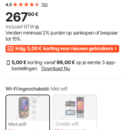
Temperatuurbereik van -20℃ tot 550℃
100
4.5
Infraroodcamera 25 Hz Ideale keuze voor huisinspectie
267
90
€
HVAC Loodgieterswerk etc.
Inclusief BTW
Verdien minimaal
2%
punten op aankopen of bespaar
tot
15%
.
Krijg
5,00
€
korting voor nieuwe gebruikers
5
,00
€
korting vanaf
99
,00
€
op je eerste 3 app-
bestellingen.
Download Nu
Wi-Fi ingeschakeld:
Met wifi
Zonder wifi
Met wifi