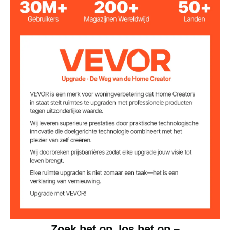
Resolutie
256 x 192 pixels
thermische
beeldvorming
Beeldresolutie bij
300.000 pixels
zichtbaar licht
320 x 240 pixels
LCD-resolutie
12 μm
Pixelafstand
Thermische
32,13 °F / 0,07 °C
gevoeligheid
Minimale
5,91 inch / 0,15 m
focusafstand
Instelbare
0,01 tot 1,00
emissiviteit
Zoek het op, los het op –