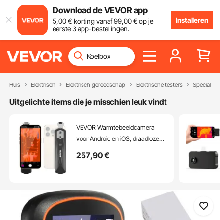
Download de VEVOR app
Installeren
5
,00
€
korting vanaf
99
,00
€
op je
eerste 3 app-bestellingen.
Huis
Elektrisch
Elektrisch gereedschap
Elektrische testers
Speciale m
Uitgelichte items die je misschien leuk vindt
VEVOR Warmtebeeldcamera
voor Android en iOS, draadloze
infrarood warmtebeeldcamera
257
,90
€
met 256 x 192 IR-resolutie, Wi-Fi
en visuele camera,
warmtebeeldcamera met 25 Hz
vernieuwingsfrequentie voor
smartphones