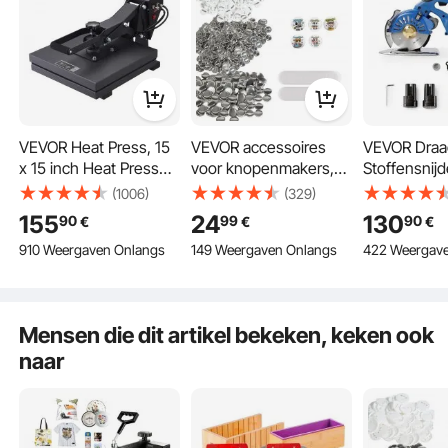
Nauwkeurige Digitale Weergave
Kenmerken groot-scherm display en siliconen knop, eenvoudig te bedienen
met comfortabele touch gevoel. De tijd en de temperatuur zijn vrij om te
schakelen, kan snel verschillende producten maken; Slechts behoefte druk
één keer om eenvoudige & snelle verrichting te realiseren.
VEVOR Heat Press, 15
VEVOR accessoires
VEVOR Draa
x 15 inch Heat Press
voor knopenmakers,
Stoffensnij
voor T-shirts, snelle
badgepers 25 mm,
Elektrische 
(1006)
(329)
opwarming, hoge druk
reserveonderdelen
Stoffensnijd
155
24
130
90
99
90
€
€
€
voor industriële digitale
500 stuks, metaal +
Mesgrootte
910 Weergaven Onlangs
149 Weergaven Onlangs
422 Weergav
sublimatieprinter voor
kunststof / 250 + 250
Maximale sni
warmteoverdrachtvinyl
stuks badges
mm, Draadl
, 15 x 15 inch, zwart
Stoffenscha
Gemaakt va
Mensen die dit artikel bekeken, keken ook
Gelegeerd St
naar
voor Stoffen
enz.