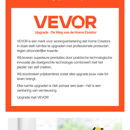
Nominale
50 Hz
frequentie
Lengte van de
1,5 m
kabel
De hoogste
210 ℃ / 410 °F
temperatuur
Overdrachtsgroot
12 x 15 inch (29 x 38 cm)
te
6 x 3 inch (gebogen)
Hoed / pet-pers
3-3,5 inch diameter (11 OZ)
Mokpers
max. Diameter van 20 cm
Plaatpers # 1