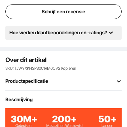
stabiel. Geschikt voor het aanbrengen van letters,
cijfers en patronen op petten, T-shirts, mokken,
Schrijf een recensie
borden, etc.
Hoe werken klantbeoordelingen en -ratings?
Over dit artikel
SKU: TJWYXKHSP8001RM0CV2
Kopiëren
Productspecificatie
Nominaal
Beschrijving
1000 W
vermogen
Nominale
220 V
spanning