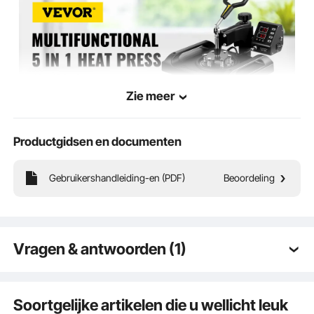
max. Diameter van 25 cm
Plaatpers # 2
45,2 x 38 x 45,7 cm / 17,8 x
Productafmetinge
n
15 x 18 inch
Zie meer
Productgidsen en documenten
VEVOR is een toonaangevend merk dat gespecialiseerd is in apparatuur en
gereedschappen. Samen met duizenden gemotiveerde medewerkers zet VEVOR zich
in om onze klanten te voorzien van robuust materieel en gereedschap tegen
ongelooflijk lage prijzen. Tegenwoordig heeft VEVOR markten in meer dan 200
Gebruikershandleiding-en (PDF)
Beoordeling
landen bezet met meer dan 10 miljoen wereldwijde leden.
Waarom kiezen voor VEVOR?
Premium stevige kwaliteit
Ongelooflijk lage prijzen
Snelle en veilige levering
Vragen & antwoorden (1)
30 dagen gratis retourneren
24/7 Attente Service
12345
Q:
Hey Welke pers neem ik nu toch het best prijs en
kwaliteit?
Soortgelijke artikelen die u wellicht leuk
A:
Het wordt aanbevolen om sublimatiepapier,