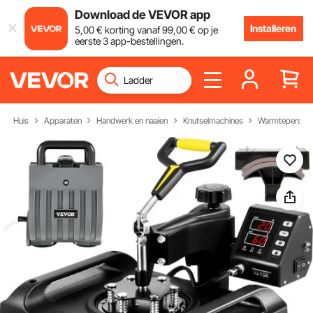
Download de VEVOR app
Installeren
5
,00
€
korting vanaf
99
,00
€
op je
eerste 3 app-bestellingen.
Huis
Apparaten
Handwerk en naaien
Knutselmachines
Warmtepersma