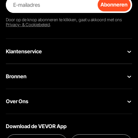
E-mailadres
Abonneren
Door op de knop
abonneren
te klikken, gaat u akkoord met ons
Privacy- & Cookiebeleid
.
Klantenservice
Gebruiksvriendelijke details
Onder dezelfde druk, de opgewaardeerde nieuwe handgrepen zijn meer
Neem contact op
arbeidsbesparend en stabiel. Voeg 2 lagen thermische isolatie katoen, een
4-mm aluminium silicaat papier isolatie, en een 10-mm dikke
thermostabiele spons om de overdracht effect te verbeteren.
Bronnen
Retourneren en vervangingen
Leden Programma
Uw bestellingen
Over Ons
Pro-ledenprogramma
Jouw rekening
Over VEVOR
Verzendtarieven & beleid
Download de VEVOR App
Voorwaarden van de dienst
Betalingswijzen