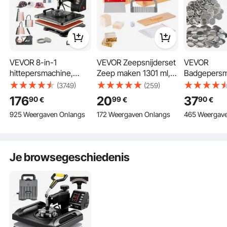
VEVOR 8-in-1
VEVOR Zeepsnijderset
VEVOR
Dubbele buis verwarming
hittepersmachine,
Zeep maken 1301 ml,
Badgepersm
Het dubbel-buis het verwarmen ontwerp verzekert het verwarmen meer
eenvormig en de betere overdrachtkwaliteit. Vergeleken met het enige buis
38x30cm T-shirtpers,
Zeepmaakset
Accessoire
verwarmen, is het temperatuurverschil slechts ongeveer 5 ℃ tussen het
(3749)
(259)
centrum en de rand.
doe-het-zelf hittepers
Siliconen, DIY Zeep
DIY
176
20
37
90
99
90
€
€
€
met digitale LED-
Maken Handgemaakte
Badgepersm
925 Weergaven Onlangs
172 Weergaven Onlangs
465 Weergav
temperatuur- en
Zeepset,
Reserveond
tijdregelaar
Rechthoekige
500 stuks
Siliconen Zeepmal met
Badgepersm
Bamboe Doos 278 x
Metaal + Kun
Je browsegeschiedenis
142 x 93 mm
250 + 250 s
metalen dek