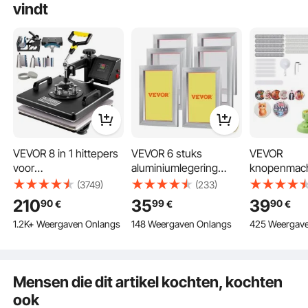
vindt
sublimatie-inkt en een inkjetprinter te gebruiken.
door vevor op
Oct 11, 2024
Bekijk alle 1 beantwoorde vragen
VEVOR 8 in 1 hittepers
VEVOR 6 stuks
VEVOR
voor
aluminiumlegering
knopenmach
textieltransferpers
zeefdrukframe
badgepons,
(3749)
(233)
Textielpers met
zeefdrukpers 10 x 14
rond, pinma
210
35
39
90
99
90
€
€
€
plaatpers van 38 x 38
inch, accessoires voor
100 knopen
1.2K+ Weergaven Onlangs
148 Weergaven Onlangs
425 Weergav
cm, textieldrukpers
zeefdrukmachines 110
cirkelsnijder
van 1250 W, geschikt
mesh, zuurbestendig
versterkte
voor hoeden, petten,
en niet-vervormbaar
ergonomisc
5 in 1 Heat Press Machine
T-shirts, mokken
voor kussenslopen,
handgreep,
Deze 12 x 15 inch hittepers maakt gebruik van de nieuwste dubbele
Mensen die dit artikel kochten, kochten
stoffen, papier,
zelf
buisverwarmingstechnologie en tweelaagse isolatietechnologie om de
overdrachtsprestaties te verbeteren. Met betrouwbare moederborden en een
ook
kopieerpapier, enz.
badgepersm
nauwkeurig temperatuurregelingsapparaat is de stabiliteit ook verder
verbeterd. Alle benodigde accessoires worden geleverd om u de prachtige