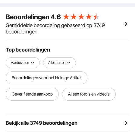
buis. Dat maakt dat het temperatuurverschil tussen
het midden en de rand slechts ongeveer 5 ℃ is.
Beoordelingen
4.6
Maar de ouderwetse verwarmingsbuis is meer dan
10 ℃.
Gemiddelde beoordeling gebaseerd op 3749
【360° ZWENKWEG ONTWERP】 - De
beoordelingen
wegzwenkbare arm zorgt ervoor dat de druk direct
en gelijkmatig op de sublimatiemachine wordt
uitgeoefend, waardoor de overdrachtskwaliteit wordt
Top beoordelingen
verbeterd. Ondertussen kan het
verwarmingselement naar de zijkant worden
Aanbevolen
Alle sterren
verplaatst, waardoor de kans op onbedoeld contact
wordt verkleind.
Beoordelingen voor het Huidige Artikel
【HOGE VEILIGHEIDSPRESTATIES】 - Dankzij het
gebruik van twee lagen isolatietechnologie is de
oppervlaktetemperatuur slechts ongeveer 50-70 ℃,
Geverifieerde aankoop
Alleen foto's en video's
wanneer de werktemperatuur 210 ℃ bereikt. Maar
de temperatuur van de traditionele
overhemdspersmachine kan 70-100 ℃ bereiken.
【5-IN-1 VEELZIJDIGE KIT】 - Met een 12 x 15 inch
Bekijk alle 3749 beoordelingen
(29 x 38 cm) grote hitteplaat, gebruikt de 5-in-1
hittepers een met teflon gecoate plaat, antikleef en