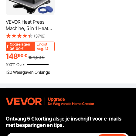
VEVOR Heat Press
Machine, 5 in 1 Heat
Press Printer 1000 W
(3749)
Heat Transfer
Opgeslagen
Eindigt
Machine, 29 x 38 cm
36,00
€
Aug. 14
Beveiliging Anti-scalding
Textielpers
148
De nieuwste tweelaagse isolatietechnologie zorgt ervoor dat de
90
€
184
,90
€
oppervlaktetemperatuur van de sublimatiehittepers slechts ongeveer 50 ℃
Drukmachine 20
bedraagt wanneer de werktemperatuur 210 ℃ bereikt.
100% Over
misschien 25
120 Weergaven Onlangs
Diameter, Heat
Transfer Print Zwart
200 ℃ Kleding Heat
Press
Ontvang 5 € korting als je je inschrijft voor e-mails
met besparingen en tips.