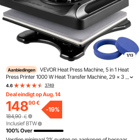
1/13
VEVOR Heat Press Machine, 5 in 1 Heat
Aanbiedingen
Press Printer 1000 W Heat Transfer Machine, 29 x 38
...
cm Textielpers Drukmachine 20 misschien 25 Diameter,
3749
4.6
Heat Transfer Print Zwart 200 ℃ Kleding Heat Press
Deal eindigt op Aug. 14
148
90
€
-
19
%
184,90
€
Inclusief BTW
100% Over
Verdien minimaal
2%
punten op aankopen of bespaar