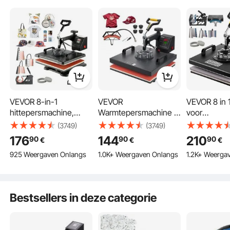
groen
afbeeldingen op petten, T-shirts, mokken, borden, enz.
Digitale bediening en weergave
360° wegzwenkbaar ontwerp
Dual-Tube verwarming
Hoogwaardige prestaties
VEVOR 8-in-1
VEVOR
VEVOR 8 in 1
hittepersmachine,
Warmtepersmachine 2
voor
38x30cm T-shirtpers,
in 1 Sublimatie Machine
textieltrans
(3749)
(3749)
doe-het-zelf hittepers
1500W
Textielpers
176
144
210
90
90
90
€
€
€
met digitale LED-
Warmteoverdrachtspri
plaatpers v
925 Weergaven Onlangs
1.0K+ Weergaven Onlangs
1.2K+ Weerga
temperatuur- en
nter met LCD Digitaal
cm, textield
tijdregelaar
Display en Instelbare
van 1250 W,
Druk Geschikt voor T-
voor hoeden
shirts Petten
T-shirts, m
Bestsellers in deze categorie
Keramische Platen en
Vele Andere
Materialen