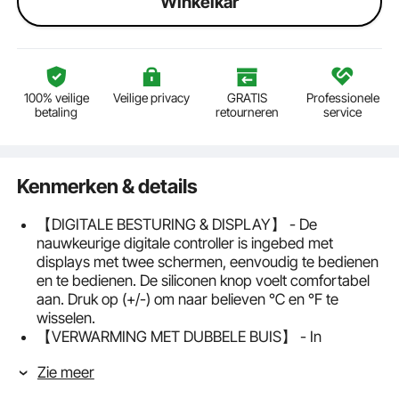
Winkelkar
100% veilige
Veilige privacy
GRATIS
Professionele
betaling
retourneren
service
Kenmerken & details
【DIGITALE BESTURING & DISPLAY】 - De
nauwkeurige digitale controller is ingebed met
displays met twee schermen, eenvoudig te bedienen
en te bedienen. De siliconen knop voelt comfortabel
aan. Druk op (+/-) om naar believen ℃ en °F te
wisselen.
【VERWARMING MET DUBBELE BUIS】 - In
tegenstelling tot gewone verwarming met enkele
Zie meer
buis, maakt onze hittepers 12 x 15 inch gebruik van
de nieuwste verwarmingstechnologie met dubbele