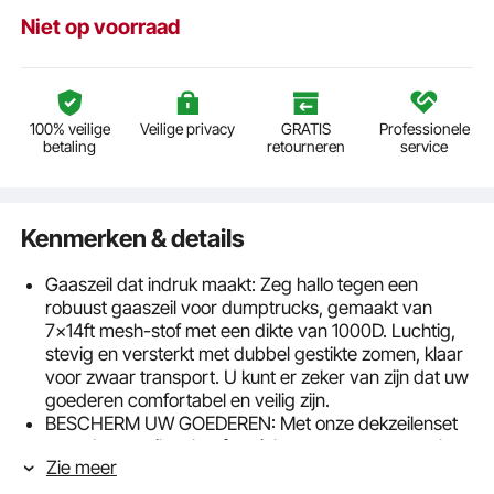
Niet op voorraad
100% veilige
Veilige privacy
GRATIS
Professionele
betaling
retourneren
service
Kenmerken & details
Gaaszeil dat indruk maakt: Zeg hallo tegen een
robuust gaaszeil voor dumptrucks, gemaakt van
7x14ft mesh-stof met een dikte van 1000D. Luchtig,
stevig en versterkt met dubbel gestikte zomen, klaar
voor zwaar transport. U kunt er zeker van zijn dat uw
goederen comfortabel en veilig zijn.
BESCHERM UW GOEDEREN: Met onze dekzeilenset
voor dumptrailers hoeft u zich geen zorgen te maken
Zie meer
over morsen of vallen. De voor- en achterzakken zijn
gemaakt van drielaags PVC. Klaar om een ​​beetje