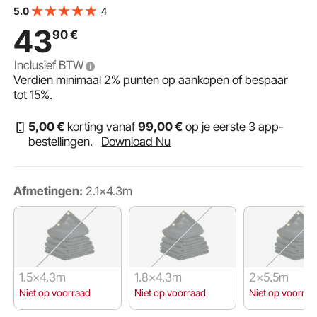
dubbele naaldbinding, geschikt voor handmatig of
4
5.0
elektrisch kiepwagensysteem
43
90
€
Inclusief BTW
Verdien minimaal
2%
punten op aankopen of bespaar
tot
15%
.
5
,00
€
korting vanaf
99
,00
€
op je eerste 3 app-
bestellingen.
Download Nu
Afmetingen:
2.1×4.3m
1.5×4.3m
1.8×4.3m
2×5.5m
Niet op voorraad
Niet op voorraad
Niet op voorraa