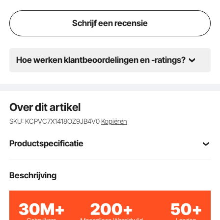
aanhangwagens en nog veel meer. Het is de
allrounder waarvan je niet wist dat je hem nodig had.
Schrijf een recensie
Hoe werken klantbeoordelingen en -ratings?
Over dit artikel
SKU: KCPVC7X1418OZ9JB4V0
Kopiëren
Productspecificatie
Modelnummer
Beschrijving
7x14 ft
van artikel
PVC-coating (zak) +
Materiaal dekzeil
polyestergaren