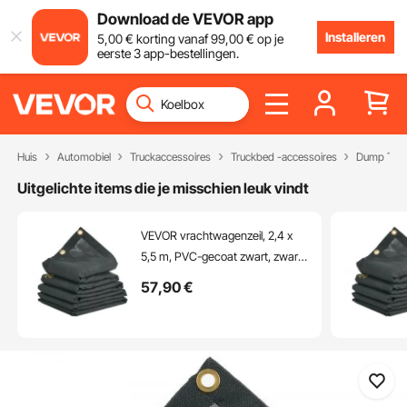
Download de VEVOR app
Installeren
5
,00
€
korting vanaf
99
,00
€
op je
eerste 3 app-bestellingen.
Huis
Automobiel
Truckaccessoires
Truckbed -accessoires
Dump Tarp 
Uitgelichte items die je misschien leuk vindt
VEVOR vrachtwagenzeil, 2,4 x
5,5 m, PVC-gecoat zwart, zware
hoes met dubbele zak, messing
57
,90
€
ogen, versterkt dubbelnaalds
weefsel, geschikt voor
handmatig of elektrisch
kiepwagensysteem