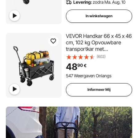
Levering:
zodra Ma. Aug. 10
winkelen
In winkelwagen
VEVOR Handkar 66 x 45 x 46
cm, 102 kg Opvouwbare
transportkar met
terreinwielen, Outdoor Utility
(602)
Kar met verstelbare
48
90
€
handgreep, Kampeerkar
voor strand, supermarkt, tuin,
547 Weergaven Onlangs
zwart
Informeer Mij