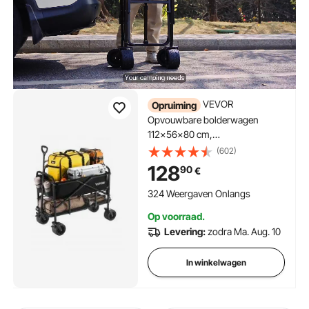
VEVOR
Opruiming
Opvouwbare bolderwagen
112x56x80 cm,
Transportwagen, Handkar,
(602)
Tuinwagen met all-terrain wielen,
128
90
€
Strandwagen, Draagvermogen
tot 204 kg, Multifunctionele
324 Weergaven Onlangs
bolderwagen voor kamperen,
Op voorraad.
sporten en winkelen
Levering:
zodra Ma. Aug. 10
In winkelwagen