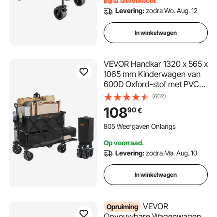
Bijna uitverkocht
tuinieren
Levering:
zodra Wo. Aug. 12
In winkelwagen
VEVOR Handkar 1320 x 565 x
1065 mm Kinderwagen van
600D Oxford-stof met PVC-
coating Strandkar
(602)
waterdicht, UV-bestendig
108
90
€
max. draagvermogen 204 kg
Transportkar Apparatuurkar
805 Weergaven Onlangs
Handkar
Op voorraad.
Levering:
zodra Ma. Aug. 10
In winkelwagen
VEVOR
Opruiming
Opvouwbare Wagenwagen