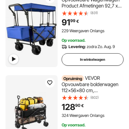
Product Afmetingen 92,7 x
54,3 x 98,5 cm
(831)
Multifunctioneel Opvouwbare
91
99
€
Tuinwagen Max.
Draagvermogen 100 kg
229 Weergaven Onlangs
Opvouwbare Tuinwagen,
Op voorraad.
voor Strand / Tuin / Sport /
Levering:
zodra Zo. Aug. 9
Vissen / Park
In winkelwagen
VEVOR
Opruiming
Opvouwbare bolderwagen
112x56x80 cm,
Transportwagen, Handkar,
(602)
Tuinwagen met all-terrain
128
90
€
wielen, Strandwagen,
Draagvermogen tot 204 kg,
324 Weergaven Onlangs
Multifunctionele bolderwagen
Op voorraad.
voor kamperen, sporten en