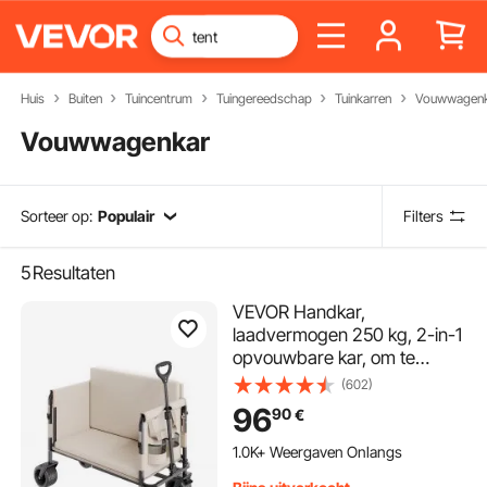
Huis
Buiten
Tuincentrum
Tuingereedschap
Tuinkarren
Vouwwagenk
Vouwwagenkar
Sorteer op:
Populair
Filters
5
Resultaten
VEVOR Handkar,
laadvermogen 250 kg, 2-in-1
opvouwbare kar, om te
bouwen tot bank,
(602)
multifunctionele kar met
96
90
€
verstelbare handgreep,
buitenkar voor
1.0K+ Weergaven Onlangs
boodschappen, kamperen,