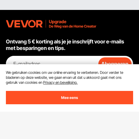
Ontvang 5 € korting als je je inschrijft voor e-mails
met besparingen en tips.
E-mailadres
Abonneren
We gebruiken cookies om uw online ervaring te verbeteren. Door verder te
bladeren op deze website, we gaan ervan uit dat u akkoord gaat met ons
Door op de knop
abonneren
te klikken, gaat u akkoord met ons
gebruik van cookies en
Privacy en beveiliging.
Privacy- & Cookiebeleid
.
Mee eens
Klantenservice
Neem contact op
Bronnen