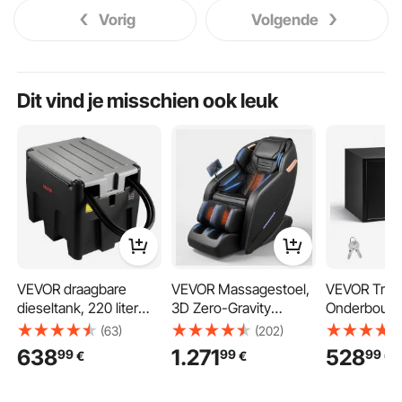
Vorig
Volgende
Dit vind je misschien ook leuk
VEVOR draagbare
VEVOR Massagestoel,
VEVOR Truc
dieseltank, 220 liter
3D Zero-Gravity
Onderbouw
inhoud en 48 l/min
Relaxstoel met
Opbergbox 
(63)
(202)
debiet, gastank met
Uitschuifbare
x 609 mm
638
1.271
528
99
99
99
€
€
€
12V transferpomp en 4
Voetsteun,
Koudgewalst
m rubberen slang, PE
Automatische
Waterdichte