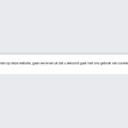
wsen op deze website, gaan we ervan uit dat u akkoord gaat met ons gebruik van cooki
Over Ons
Ontvang 5 € korting als 
Over VEVOR
Voorwaarden van de dienst