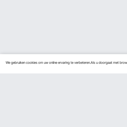
We gebruiken cookies om uw online ervaring te verbeteren.Als u doorgaat met bro
Klantenservice
Bronnen
Neem contact op
Leden Programma
Retourneren en vervangingen
Pro-ledenprogramma