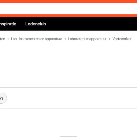
Inspiratie
Ledenclub
ten
Lab -instrumenten en apparatuur
Laboratoriumapparatuur
Vortexmixer
en