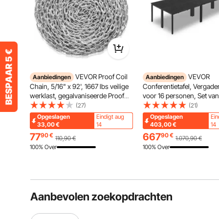
VEVOR Proof Coil
VEVOR
Aanbiedingen
Aanbiedingen
Chain, 5/16" x 92', 1667 lbs veilige
Conferentietafel, Vergader
werklast, gegalvaniseerde Proof
voor 16 personen, Set van
Coil Chain met twee
60 cm (per stuk), Rechtho
(27)
(21)
snelkoppelingen, verzinkte
combinatiebureau, Vergade
Opgeslagen
Eindigt aug
Opgeslagen
Ein
koolstofstalen schakelketting voor
Multifunctionele tafel, Taf
33,00
€
14
403,00
€
14
slepen, ophangen, kamperen en
metalen poten voor kanto
77
667
90
€
90
€
110,90
€
1.070,90
€
het slepen van huisdieren
Vergaderruimte
100% Over
100% Over
Aanbevolen zoekopdrachten