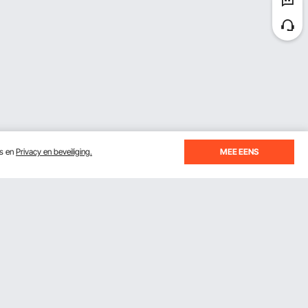
es en
Privacy en beveiliging.
MEE EENS
je je inschrijft voor e-mails met besparingen en tips.
Abonneren