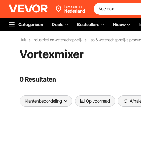
Leveren aan
Nederland
Categorieën
Deals
Bestsellers
Nieuw
Huis
Industrieel en wetenschappelijk
Lab & wetenschappelijke produc
Vortexmixer
0 Resultaten
Klantenbeoordeling
Op voorraad
Afhal