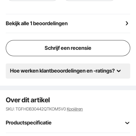
handvat van de voorraadpot is geklonken om ervoor
te zorgen dat de verbindingspunten niet beschadigd
raken, waardoor een hogere totale gewichtsbelasting
Bekijk alle 1 beoordelingen
mogelijk is. Het biedt ook meer flexibiliteit bij
reparaties of vervangingen.
Schrijf een recensie
Hoe werken klantbeoordelingen en -ratings?
Over dit artikel
SKU: TGFHDB30442QTKOM5V0
Kopiëren
Productspecificatie