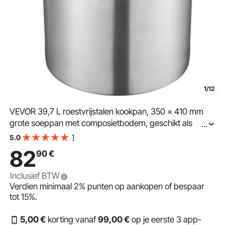
1/12
VEVOR 39,7 L roestvrijstalen kookpan, 350 x 410 mm
grote soeppan met composietbodem, geschikt als
...
aspergepan en sauspan, praktische keukenpan voor
1
5.0
grote ingrediënten, inductiekookpan, inductiekookpan
82
90
€
Inclusief BTW
Verdien minimaal
2%
punten op aankopen of bespaar
tot
15%
.
5
,00
€
korting vanaf
99
,00
€
op je eerste 3 app-