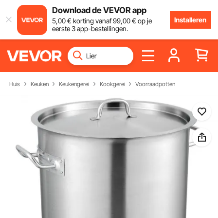
Download de VEVOR app
Installeren
5
,00
€
korting vanaf
99
,00
€
op je
eerste 3 app-bestellingen.
Huis
Keuken
Keukengerei
Kookgerei
Voorraadpotten