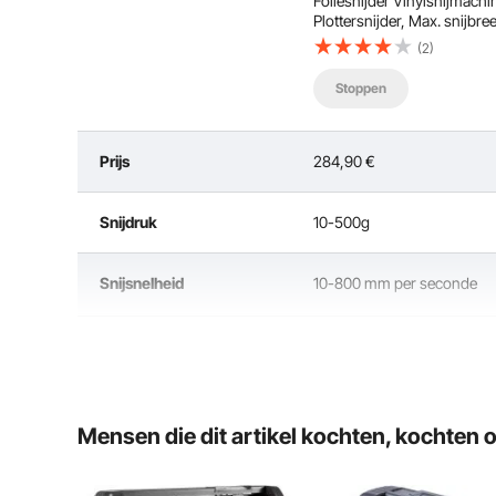
Foliesnijder Vinylsnijmachi
Plottersnijder, Max. snijbre
mm, Snijdruk 500 g, Snelh
(2)
mm/s, Hobbyplottergeheu
128K-2M, Signmaster
Stoppen
Prijs
284,90
€
Snijdruk
10-500g
hoge efficiëntie
Met grote papierinvoer en grote
Snijsnelheid
10-800 mm per seconde
snijbreedte, hoge snij- en
papierinvoernauwkeurigheid. D-type
moederbord en stappenmotoren
Brutogewicht
20,3 kg (44,8 lbs)
zijn uitgerust.
Mensen die dit artikel kochten, kochten 