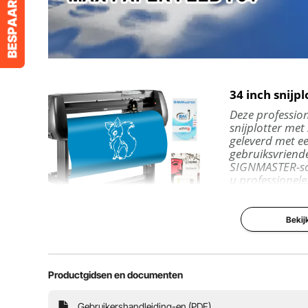
34 inch snijpl
Deze profession
snijplotter me
geleverd met e
gebruiksvriende
SIGNMASTER-s
u professionel
ontwerpen en 
snijden. U kunt
lettertypen geb
Bekij
aangepaste af
importeren en
ontwerpen!
Productgidsen en documenten
Met een verlich
grote knoppen o
bedieningspanee
Gebruikershandleiding-en (PDF)