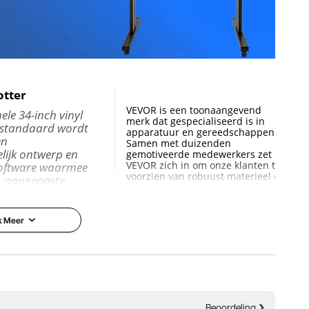
otter
VEVOR is een toonaangevend
ele 34-inch vinyl
merk dat gespecialiseerd is in
t standaard wordt
apparatuur en gereedschappen.
en
Samen met duizenden
lijk ontwerp en
gemotiveerde medewerkers zet
VEVOR zich in om onze klanten te
oftware waarmee
voorzien van robuust materieel en
e, aangepaste
gereedschap tegen ongelooflijk
borden kunt
lage prijzen. Tegenwoordig heeft
 uw favoriete
VEVOR markten in meer dan 200
ruiken,
landen bezet met meer dan 10
k Meer
beeldingen
miljoen wereldwijde leden.
 uw eigen vormen
Waarom kiezen voor VEVOR?
t LCD-scherm en
Premium stevige kwaliteit
p het
Ongelooflijk lage prijzen
l. Druk op deze
Snelle en veilige levering
Beoordeling