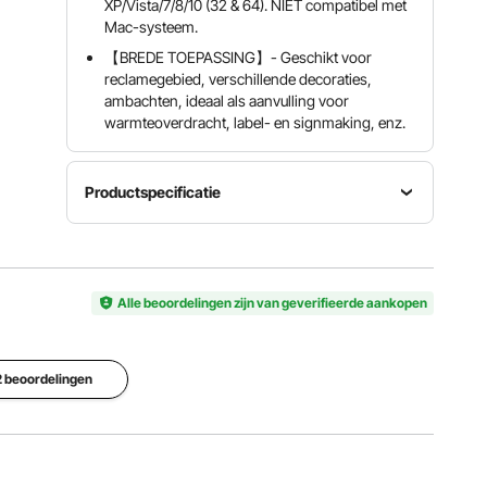
XP/Vista/7/8/10 (32 & 64). NIET compatibel met
Mac-systeem.
【BREDE TOEPASSING】- Geschikt voor
reclamegebied, verschillende decoraties,
ambachten, ideaal als aanvulling voor
warmteoverdracht, label- en signmaking, enz.
Productspecificatie
Maximale
Maximale
papierinvoer
snijbreedte
Snijdruk
870 mm
780 mm
10-500g
(34,3")
Alle beoordelingen zijn van geverifieerde aankopen
(30,7")
Snijsnelheid
Snijnauwkeurigheid
10-800
Opslag
 2 beoordelingen
0,01 mm
mm per
128K-2M
(0,0004")
seconde
Bekijk alle specificaties