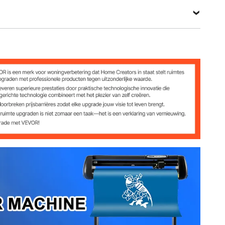
)
)
r seconde
04")
bs)