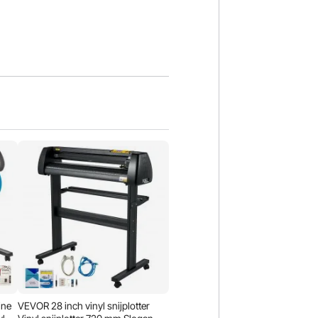
ine
VEVOR 28 inch vinyl snijplotter