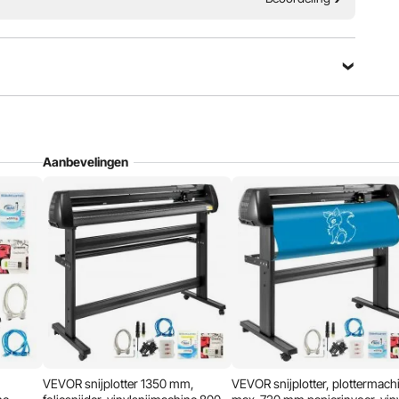
nelheid en het
30 dagen gratis retourneren
ellen. Het digitale
24/7 Attente Service
or een nauwkeurige
fstelling. Geschikt
ed, verschillende
kening of
odecoratie,
dwerk, aanvullende
warmteoverdracht,
ie, label maken,
industrie,
Aanbevelingen
nz.
it:
iteit
trole
ibiliteit
VEVOR snijplotter 1350 mm,
VEVOR snijplotter, plottermach