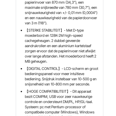
papierinvoer van 870 mm (34,3"), een
maximale snijbreedte van 780 mm (30,7"), een
snijnauwkeurigheid van +/- 0,01 mm (0,0004")
en een nauwkeurigheid van de papierdoorvoer
van 3 m (118").
【STERKE STABILITEIT】- Met D-type
moederbord en 128K-2M high-speed
cachegeheugen. 2 dubbel geveerde
aandrukrollen en een aluminium kartelstaaf
zorgen ervoor dat de papierinvoer niet afwijkt
over lange afstanden. Het moederbord heeft 2
MB geheugen.
【DIGITAL CONTROL】- LCD-scherm en groot
bedieningspaneel voor meer intuïtieve
bediening. Snijdruk instelbaar van 10-500 g en
snijsnelheid van 10-800 mm per seconde.
【HOGE COMPATIBILITEIT】- Dit apparaat
bezit COMPIM, USB voor zeer nauwkeurige
controle en ondersteunt DM/PL, HP/GL-taal.
Systeem: pc met Pentium-processor of
compatibele computer (Windows), Windows