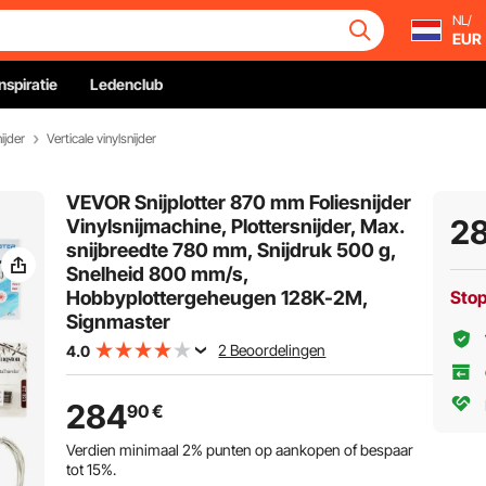
NL/
EUR
Inspiratie
Ledenclub
ijder
Verticale vinylsnijder
VEVOR Snijplotter 870 mm Foliesnijder
2
Vinylsnijmachine, Plottersnijder, Max.
snijbreedte 780 mm, Snijdruk 500 g,
Snelheid 800 mm/s,
Hobbyplottergeheugen 128K-2M,
Sto
Signmaster
2 Beoordelingen
4.0
284
90
€
Verdien minimaal
2%
punten op aankopen of bespaar
tot
15%
.