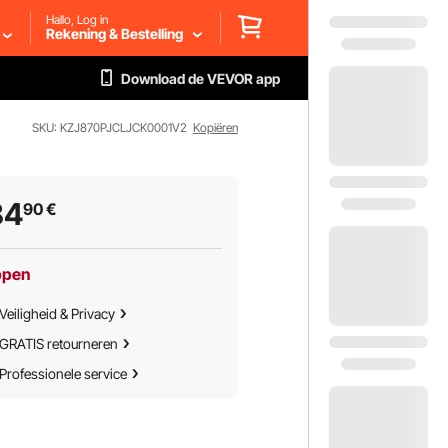
Hallo, Log in
Rekening & Bestelling
Download de VEVOR app
SKU: KZJ870PJCLJCK0001V2
Kopiëren
84
90
€
ppen
Veiligheid & Privacy
GRATIS retourneren
Professionele service