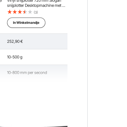
yl
Vinyl snijplotter 720 mm Slogan
snijplotter Desktopmachine met de
software
(3)
In Winkelmandje
252,90
€
10-500 g
10-800 mm per second
41,8 ponds (19 kg)