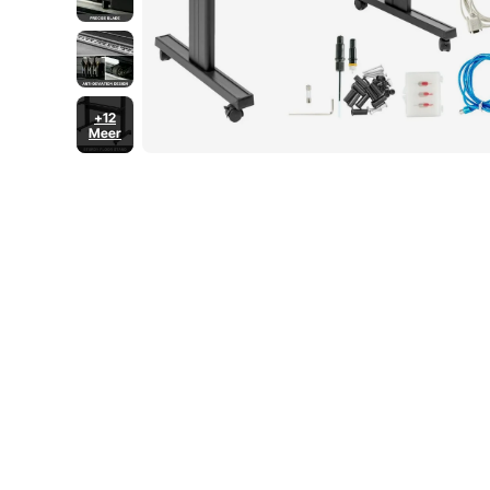
+12
Meer