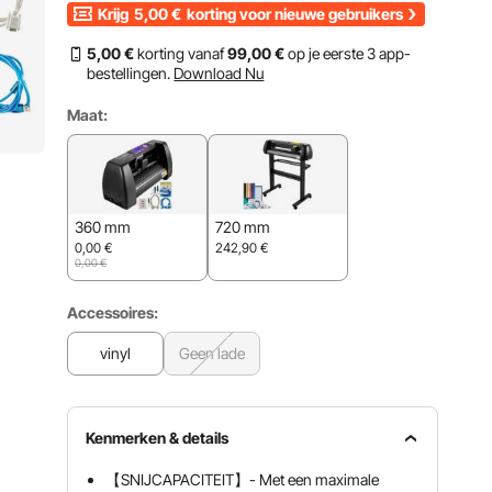
Krijg
5,00
€
korting voor nieuwe gebruikers
5
,00
€
korting vanaf
99
,00
€
op je eerste 3 app-
bestellingen.
Download Nu
Maat:
360 mm
720 mm
0,00
€
242,90
€
0,00
€
Accessoires:
vinyl
Geen lade
Kenmerken & details
【SNIJCAPACITEIT】- Met een maximale