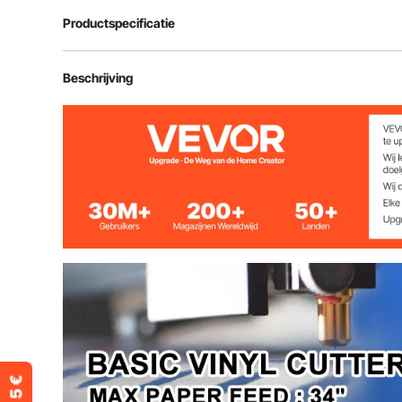
Productspecificatie
Maximale papierinvoer
870 mm (34,3"
Beschrijving
Maximale snijbreedte
780 mm (30,7"
Snijdruk
10-500g
Snijsnelheid
10-800 mm pe
Opslag
128K-2M
Snijnauwkeurigheid
0,01 mm (0,00
Brutogewicht
20,3 kg (44,8 l