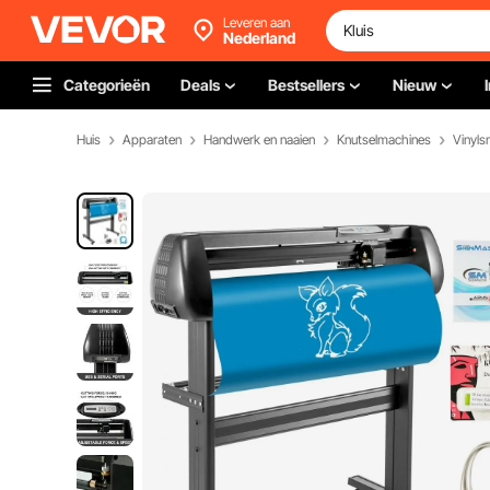
Leveren aan
Nederland
Categorieën
Deals
Bestsellers
Nieuw
Huis
Apparaten
Handwerk en naaien
Knutselmachines
Vinylsn