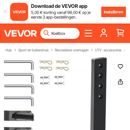
Download de VEVOR app
Installeren
5
,00
€
korting vanaf
99
,00
€
op je
eerste 3 app-bestellingen.
Huis
Sport en buitenshuis
Recreatieve voertuigen
UTV -accessoires
C