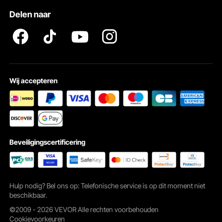
Delen naar
Wij accepteren
Beveiligingscertificering
4 verstelbare gaten
Het boksblad heeft vier verstelbare gaten voor eenvoudiger afstellen. Ze
worden op hun plaats gehouden met pinnen, zodat ze eenvoudig kunnen
Hulp nodig? Bel ons op: Telefonische service is op dit moment niet
worden aangepast en verwijderd.
beschikbaar.
©2009 - 2026 VEVOR Alle rechten voorbehouden
Cookievoorkeuren