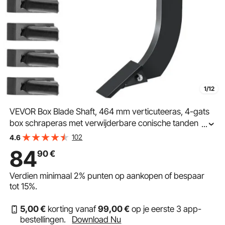
1/12
VEVOR Box Blade Shaft, 464 mm verticuteeras, 4-gats
box schraperas met verwijderbare conische tanden en
...
pennen, verstelbare asconstructie voor vervanging,
102
4.6
graven, ploegen, 4-pack
84
90
€
Verdien minimaal
2%
punten op aankopen of bespaar
tot
15%
.
5
,00
€
korting vanaf
99
,00
€
op je eerste 3 app-
bestellingen.
Download Nu