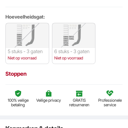
Hoeveelheidsgat:
5 stuks - 3 gaten
6 stuks - 3 gaten
Niet op voorraad
Niet op voorraad
Stoppen
100% veilige
Veilige privacy
GRATIS
Professionele
betaling
retourneren
service