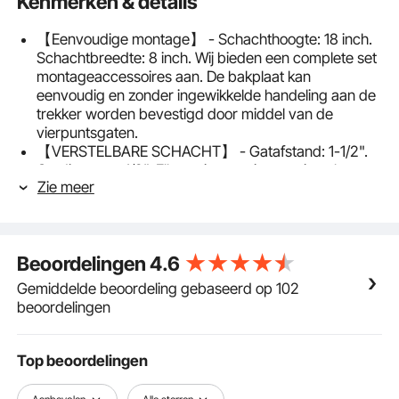
Kenmerken & details
【Eenvoudige montage】 - Schachthoogte: 18 inch.
Schachtbreedte: 8 inch. Wij bieden een complete set
montageaccessoires aan. De bakplaat kan
eenvoudig en zonder ingewikkelde handeling aan de
trekker worden bevestigd door middel van de
vierpuntsgaten.
【VERSTELBARE SCHACHT】 - Gatafstand: 1-1/2".
Gatdiameter: 1/2". Elke as is voorzien van instelgaten
Zie meer
met vier standen die aan het versterkte frame
worden bevestigd voor maximale efficiëntie. U kunt
het aanpassen aan uw behoeften.
Stevig staal: ons boxmes is gemaakt van
Beoordelingen
4.6
hoogwaardig staal voor uitstekende duurzaamheid
en betrouwbaarheid. Het is gepoedercoat en
Gemiddelde beoordeling gebaseerd op 102
daardoor duurzaam en roestvrij.
beoordelingen
【VERWIJDERBAAR EN VERVANGBAAR】 -
Tandlengte: 4". Tandhoogte: 2". Het kistmes is een
zeer manoeuvreerbaar hulpmiddel dat het werk van
Top beoordelingen
verschillende apparaten doet. Er zijn zes
verwisselbare tanden beschikbaar voor flexibel