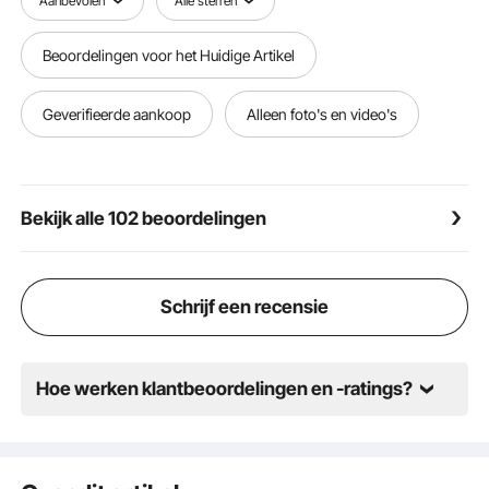
Aanbevolen
Alle sterren
gebruik.
【UITGEBREID GEBRUIK】 - Boxmessen zijn
Beoordelingen voor het Huidige Artikel
ontworpen voor ruw gebruik door tuinarchitecten,
boeren en huiseigenaren. Ze zijn ideaal voor
landschapsarchitectuur, nivellering, opvulling,
Geverifieerde aankoop
Alleen foto's en video's
nivellering, enz.
Bekijk alle 102 beoordelingen
Schrijf een recensie
Hoe werken klantbeoordelingen en -ratings?