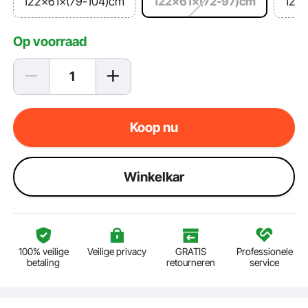
122×61×(79-104)cm
122×61×(72-97)cm
122×
Op voorraad
Koop nu
Winkelkar
100% veilige
Veilige privacy
GRATIS
Professionele
betaling
retourneren
service