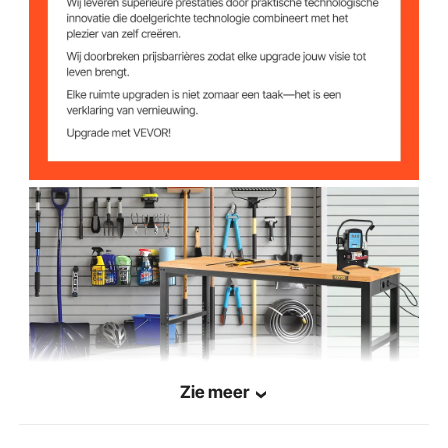
10A
Stroom
220-250V/60Hz
Spanning
12
Afstelgaten
Gewicht
2000 lbs / 900 kg
Capaciteit
25 mm
Dikte tafelblad
48 x 24 inch / 1220 x 610
Afmetingen
tafelblad
mm
28,5 - 38,3 inch / 72 - 97 cm
Hoogtebereik
Zie meer
Wanddikte van de
1,5 mm