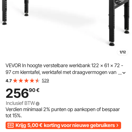
1/12
VEVOR In hoogte verstelbare werkbank 122 x 61 x 72 -
97 cm klemtafel, werktafel met draagvermogen van
...
900 kg, bruine opvouwbare gereedschapsbank van
529
4.7
koudgewalst staal, multifunctionele werktafel voor
256
90
€
werkplaats
Inclusief BTW
Verdien minimaal
2%
punten op aankopen of bespaar
tot
15%
.
Krijg
5,00
€
korting voor nieuwe gebruikers