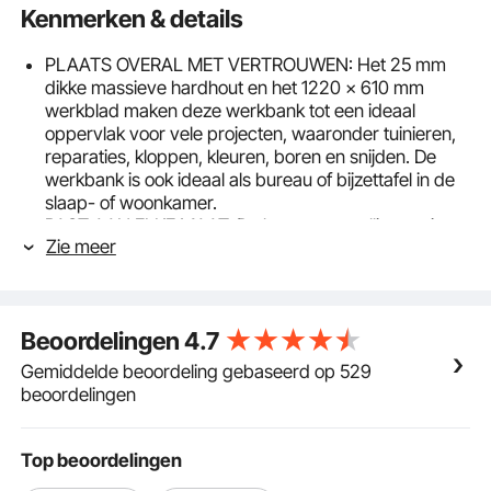
Kenmerken & details
PLAATS OVERAL MET VERTROUWEN: Het 25 mm
dikke massieve hardhout en het 1220 x 610 mm
werkblad maken deze werkbank tot een ideaal
oppervlak voor vele projecten, waaronder tuinieren,
reparaties, kloppen, kleuren, boren en snijden. De
werkbank is ook ideaal als bureau of bijzettafel in de
slaap- of woonkamer.
PAST AAN ELKE MAAT: De hoogteverstelling varieert
Zie meer
van 72 tot 97 cm, zodat u de verstelbare werkbank
comfortabel zittend of staand kunt gebruiken.
Daarnaast heb je de keuze uit 11 verschillende
hoogte-instellingen. Deze in hoogte verstelbare
Beoordelingen
4.7
werkbank is perfect voor kinderen, ouderen,
vrouwen of mannen. Het maakt niet uit hoe groot of
Gemiddelde beoordeling gebaseerd op 529
klein u bent, u kunt moeiteloos werken.
beoordelingen
Opladen: nog steeds geïrriteerd door de rommelige
tafelbedrading? Wij zijn hier om uw problemen op te
lossen. Onze werkplekken zijn voorzien van
Top beoordelingen
stopcontacten zodat je diverse elektrische