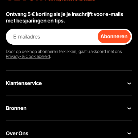
Ontvang 5 € korting als je je inschrijft voor e-mails
met besparingen en tips.
E-mailadres
Abonneren
Door op de knop
abonneren
te klikken, gaat u akkoord met ons
Privacy- & Cookiebeleid
.
Klantenservice
Neem contact op
Bronnen
Retourneren en vervangingen
Leden Programma
Uw bestellingen
Over Ons
Pro-ledenprogramma
Jouw rekening