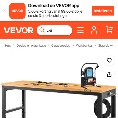
Download de VEVOR app
Installeren
5
,00
€
korting vanaf
99
,00
€
op je
eerste 3 app-bestellingen.
Huis
Opslag en organisatie
Garageopslag
Werkbankes
Staande werk