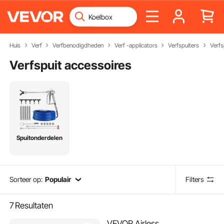
Huis
Verf
Verfbenodigdheden
Verf -applicators
Verfspuiters
Verfs
Verfspuit accessoires
Spuitonderdelen
Sorteer op:
Populair
Filters
7
Resultaten
VEVOR Airless