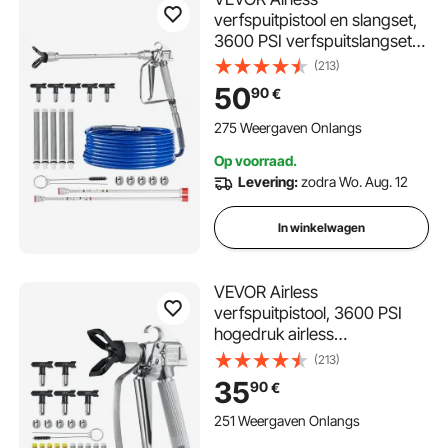
verfspuitpistool en slangset,
3600 PSI verfspuitslangset
met 5 tips, 211, 315, 417, 517,
(213)
623, Airless spuitpistoolset
50
90
€
met filters, slang en
verlengstangen
275 Weergaven Onlangs
Op voorraad.
Levering:
zodra Wo. Aug. 12
In winkelwagen
VEVOR Airless
verfspuitpistool, 3600 PSI
hogedruk airless
verfspuitpistool met 5
(213)
spuitmonden, 211, 315, 417,
35
90
€
517, 623, airless
verfspuitpistoolset met filters,
251 Weergaven Onlangs
reinigingsnaald en borstel