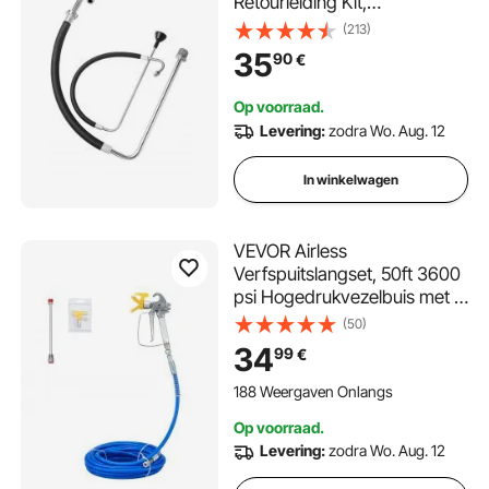
Retourleiding Kit,
Verfspuitgereedschapsonder
(213)
deel, Compatibel met
35
90
€
meerdere Airless
Spuit-/Lijnverfmachines
Op voorraad.
Levering:
zodra Wo. Aug. 12
In winkelwagen
VEVOR Airless
Verfspuitslangset, 50ft 3600
psi Hogedrukvezelbuis met 8
inch verlengstang, inclusief
(50)
517-punt en
34
99
€
puntbescherming, 1/4"
draaibare verbinding voor
188 Weergaven Onlangs
huizen, gebouwen, terrassen
Op voorraad.
of hekken
Levering:
zodra Wo. Aug. 12