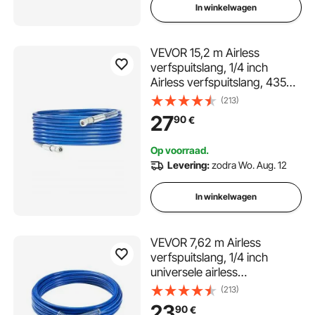
In winkelwagen
VEVOR 15,2 m Airless
verfspuitslang, 1/4 inch
Airless verfspuitslang, 4350
PSI flexibele Airless
(213)
spuitslang, meerlaagse
27
90
€
versterkte stalen gevlochten
slang voor verfspuit
Op voorraad.
Levering:
zodra Wo. Aug. 12
In winkelwagen
VEVOR 7,62 m Airless
verfspuitslang, 1/4 inch
universele airless
verfspuitslang, 4350 PSI
(213)
airless spuitslang,
23
90
€