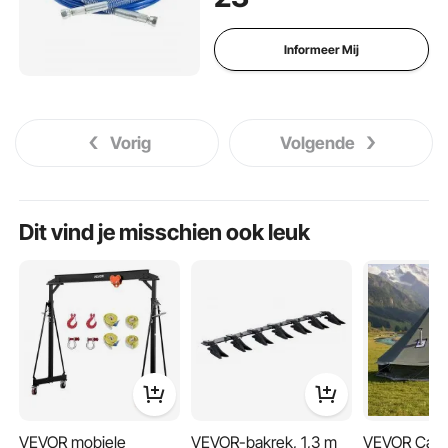
meerlaagse versterkte stalen
gevlochten slang voor
verfspuiten
Informeer Mij
Vorig
Volgende
Dit vind je misschien ook leuk
VEVOR mobiele
VEVOR-bakrek, 1,3 m
VEVOR Canv