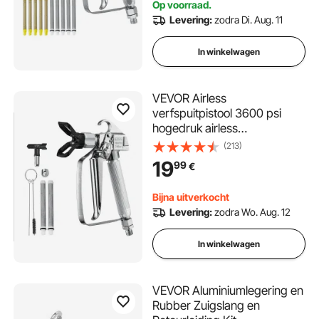
Op voorraad.
Levering:
zodra Di. Aug. 11
In winkelwagen
VEVOR Airless
verfspuitpistool 3600 psi
hogedruk airless
verfspuitpistool met 517
(213)
spuitmond, draaibare airless
19
99
€
spuitpistoolset met filters,
reinigingsnaald en borstel,
Bijna uitverkocht
voor airless spuitmachine
Levering:
zodra Wo. Aug. 12
In winkelwagen
VEVOR Aluminiumlegering en
Rubber Zuigslang en