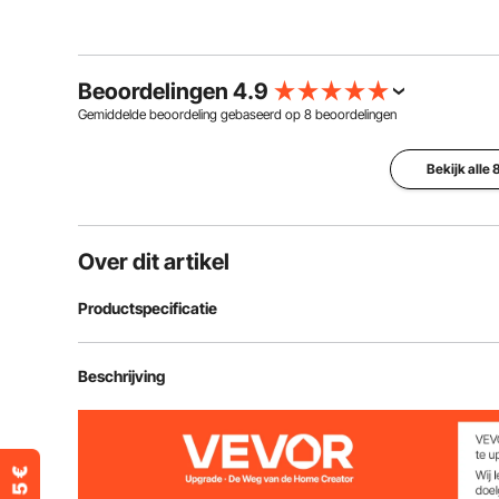
Beoordelingen 4.9
Gemiddelde beoordeling gebaseerd op
8
beoordelingen
Bekijk alle
Over dit artikel
Productspecificatie
Artikelmodelnummer
103C
Beschrijving
Statisch draagvermogen
136,1 kg
Materiaal
aluminiumlege