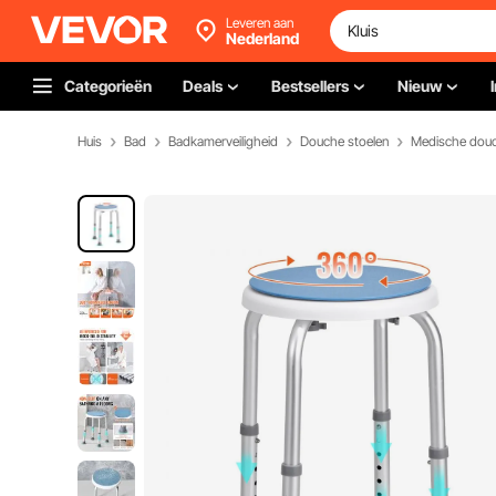
Leveren aan
Nederland
Categorieën
Deals
Bestsellers
Nieuw
Huis
Bad
Badkamerveiligheid
Douche stoelen
Medische douc