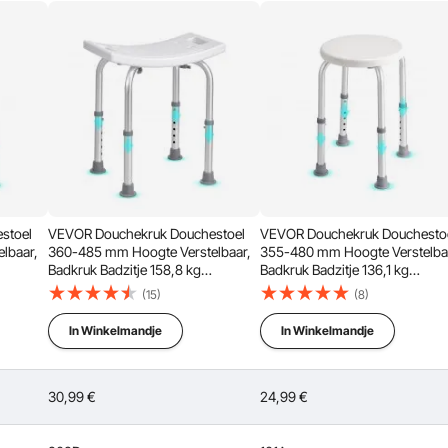
ouchegels en andere oplosmiddelen zonder te corroderen
s hij licht van gewicht en gemakkelijk mee te nemen.
stoel
VEVOR Douchekruk Douchestoel
VEVOR Douchekruk Douchesto
lbaar,
360-485 mm Hoogte Verstelbaar,
355-480 mm Hoogte Verstelba
Badkruk Badzitje 158,8 kg
Badkruk Badzitje 136,1 kg
Draagvermogen, Stabiele
Draagvermogen, Stabiele
(15)
(8)
Douchekruk Douchehulp
Douchekruk Douchehulp
ing
Badkuipen Aluminiumlegering
Badkuipen Aluminiumlegering
In Winkelmandje
In Winkelmandje
k Blauw
Frame, Douchezitje Badkruk Wit
Frame, Douchezitje Badkruk Wi
30,99
€
24,99
€
ende hoogtes en is daardoor geschikt voor mensen van
orgt ervoor dat de hoogte wordt vastgezet zonder te