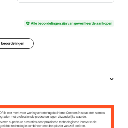
Materiaal
Statisch
aluminium
Artikelmodelnummer
draagvermogen
legering
103C
Alle beoordelingen zijn van geverifieerde aankopen
136,1 kg
#6063 +
PP
Verstelbaar
Nettogewicht
 8 beoordelingen
Hoogteverstelling
hoogtebereik
1,65 kg
aanpassin
14,2-19
(inclusief
g op 6
inch /
alle
niveaus
360-485
accessoir
mm
es)
Bekijk alle specificaties
ring #6063 + PP