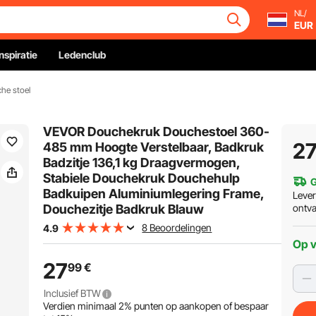
NL/
EUR
Inspiratie
Ledenclub
he stoel
VEVOR Douchekruk Douchestoel 360-
2
485 mm Hoogte Verstelbaar, Badkruk
Badzitje 136,1 kg Draagvermogen,
Stabiele Douchekruk Douchehulp
G
Badkuipen Aluminiumlegering Frame,
Leve
Douchezitje Badkruk Blauw
ontv
8 Beoordelingen
4.9
Op 
27
99
€
Inclusief BTW
Verdien minimaal
2%
punten op aankopen of bespaar