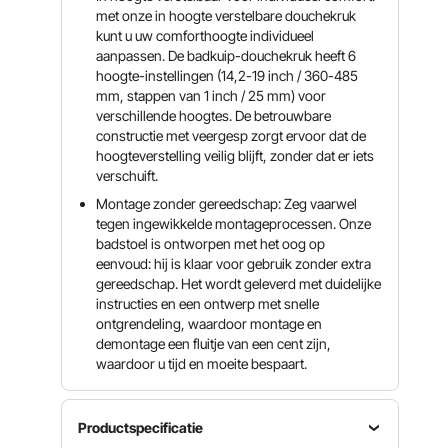
met onze in hoogte verstelbare douchekruk
kunt u uw comforthoogte individueel
aanpassen. De badkuip-douchekruk heeft 6
hoogte-instellingen (14,2-19 inch / 360-485
mm, stappen van 1 inch / 25 mm) voor
verschillende hoogtes. De betrouwbare
constructie met veergesp zorgt ervoor dat de
hoogteverstelling veilig blijft, zonder dat er iets
verschuift.
Montage zonder gereedschap: Zeg vaarwel
tegen ingewikkelde montageprocessen. Onze
badstoel is ontworpen met het oog op
eenvoud: hij is klaar voor gebruik zonder extra
gereedschap. Het wordt geleverd met duidelijke
instructies en een ontwerp met snelle
ontgrendeling, waardoor montage en
demontage een fluitje van een cent zijn,
waardoor u tijd en moeite bespaart.
Productspecificatie