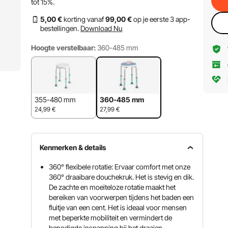
tot
15%
.
5
,00
€
korting vanaf
99
,00
€
op je eerste 3 app-
bestellingen.
Download Nu
Hoogte verstelbaar:
360-485 mm
355-480 mm
360-485 mm
24,99
€
27,99
€
Kenmerken & details
360° flexibele rotatie: Ervaar comfort met onze
360° draaibare douchekruk. Het is stevig en dik.
De zachte en moeiteloze rotatie maakt het
bereiken van voorwerpen tijdens het baden een
fluitje van een cent. Het is ideaal voor mensen
met beperkte mobiliteit en vermindert de
benodigde inspanning bij het draaien