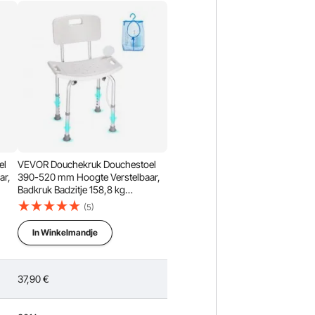
el
VEVOR Douchekruk Douchestoel
ar,
390-520 mm Hoogte Verstelbaar,
Badkruk Badzitje 158,8 kg
Draagvermogen, Stabiele
(5)
Douchekruk Douchehulp
Badkuipen Aluminiumlegering
In Winkelmandje
t
Frame, Douchezitje Badkruk Wit
37,90
€