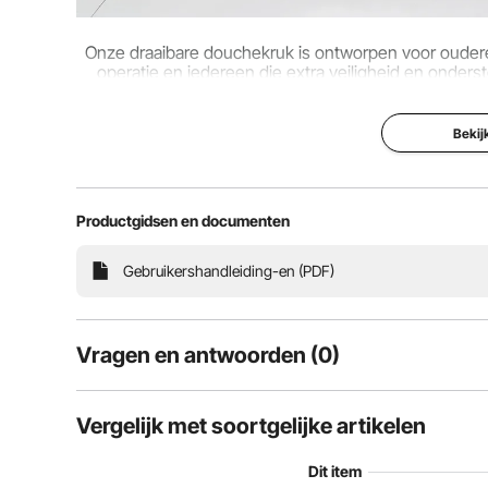
Onze draaibare douchekruk is ontworpen voor oude
operatie en iedereen die extra veiligheid en onders
veilige badervaring, z
Bekij
Productgidsen en documenten
Gebruikershandleiding-en (PDF)
Vragen en antwoorden (0)
Typische vragen over producten:
Vergelijk met soortgelijke artikelen
Is het product duurzaam? ...
Dit item
Stel de eerste vraag
De douchestoel is gemaakt van hoogwaardig PP en e