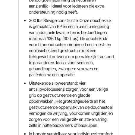
aanzienlijk - ideaal voor iedereen die extra
ondersteuning nodig heeft.
300 lbs Stevige constructie: Onze douchekruk
is gemaakt van PP en een aluminiumlegering
van industriële kwaliteit en is bestand tegen
maximaal 136,1 kg (300 lbs). De douchekruk
voor binnendouche combineert een roest- en
corrosiebestendige structuur met een
lichtgewicht ontwerp om gemakkelijk transport
te garanderen. Ideaal voor senioren,
gehandicapten, zwangere vrouwen en
patiënten na een operatie.
Uitstekende slipweerstand: vier
antislipvoetkussens zorgen voor een veilige
grip op gestructureerde en gladde
oppervlakken. Het grote zitgedeelte en het
gestructureerde oppervlak van de douchestoel
verhogen de wrijving, voorkomen uitglijden en
zorgen voor een veilige zit- en sta-ervaring,
zelfs in natte badkamers of badkuipen.
In hoogte verstelbaar voor individueel comfort: