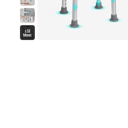
+12
Meer