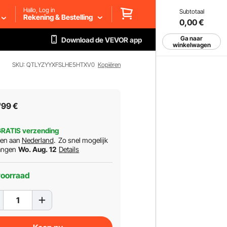
Hallo, Log in
Subtotaal
Rekening & Bestelling
0,00
€
Ga naar
Download de VEVOR app
winkelwagen
SKU: QTLYZYYXFSLHE5HTXV0
Kopiëren
7
99
€
RATIS verzending
ren aan
Nederland
.
Zo snel mogelijk
angen
Wo. Aug. 12
Details
voorraad