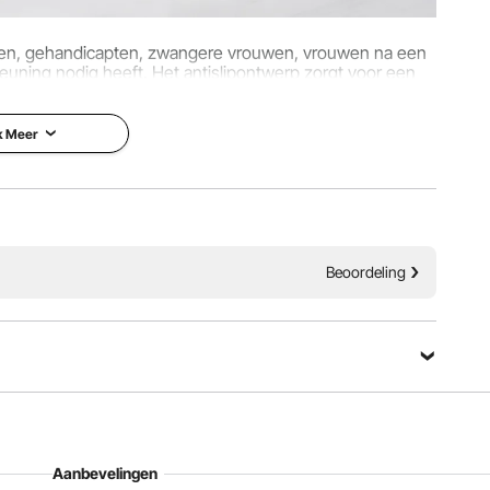
ren, gehandicapten, zwangere vrouwen, vrouwen na een
teuning nodig heeft. Het antislipontwerp zorgt voor een
elfs op natte oppervlakken.
k Meer
Beoordeling
Aanbevelingen
en aluminiumlegering van industriële kwaliteit en is