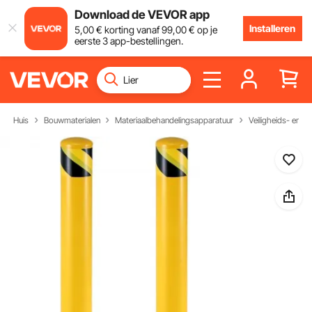
Download de VEVOR app
Installeren
5
,00
€
korting vanaf
99
,00
€
op je
eerste 3 app-bestellingen.
Huis
Bouwmaterialen
Materiaalbehandelingsapparatuur
Veiligheids- en ve