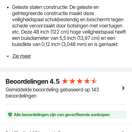
Gelaste stalen constructie: De gelaste en
geïntegreerde constructie maakt deze
veiligheidspaal schokbestendig en beschermt tegen
schade veroorzaakt door botsingen met voertuigen
etc. Deze 48 inch (122 cm) hoge veiligheidspaal heeft
een buisdiameter van 5,5 inch (13,97 cm) en een
buisdikte van 0,12 inch (3,048 mm) en is gemaakt
van Q235-staal om een ​​hoge hardheid, sterkte en
Zie meer
duurzaamheid te garanderen.
Hoge zichtbaarheid: De slagboompaal is in opvallend
geel uitgevoerd om voetgangers en voertuigen dag
en nacht te waarschuwen. De geelzwarte rand aan
Beoordelingen
4.5
de bovenzijde vergroot de zichtbaarheid nog verder.
Bovendien beschermt de poedercoating de paal
Gemiddelde beoordeling gebaseerd op 143
voldoende tegen slijtage en verlengt hij de
beoordelingen
levensduur zonder het milieu te belasten.
Stevige basisplaat: De stalen voetplaat is 6,096 mm
dik en volledig aan de buis gelast. Vergeleken met
Alle beoordelingen zijn van geverifieerde aankopen
holle bolderplaten kunnen we het aardingsoppervlak
aanzienlijk vergroten en een uitstekende stabiliteit
bereiken.