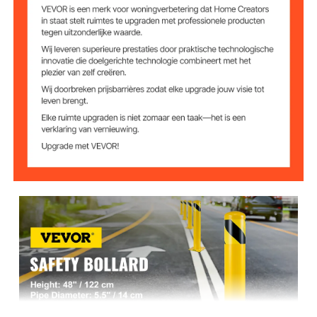
Q235-staal
Materiaal
7,9 x 7,9 inch / 20 x 20 cm
Basisgrootte
zwart en geel
Kleur
2 stuks
Aantal