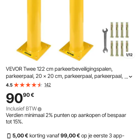
1/12
VEVOR Twee 122 cm parkeerbeveiligingspalen,
parkeerpaal, 20 x 20 cm, parkeerpaal, parkeerpaal,
...
verkeersbuispaal, geschikt voor binnen- en
142
4.5
buitenparkeerplaatsen
90
90
€
Inclusief BTW
Verdien minimaal
2%
punten op aankopen of bespaar
tot
15%
.
5
,00
€
korting vanaf
99
,00
€
op je eerste 3 app-