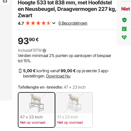
Western zadels,
opbergruimte voor
Hoogte 533 tot 838 mm, met Hoofdstel
opbergruimte voor
hoofdstellen, zwart
en Neusbeugel, Draagvermogen 227 kg,
Niet
hoofdstellen, zwart
Zwart
6 Beoordelingen
4.7
93
90
€
Inclusief BTW
Verdien minimaal
2%
punten op aankopen of bespaar
tot
15%
.
5
,00
€
korting vanaf
99
,00
€
op je eerste 3 app-
bestellingen.
Download Nu
Tafellengte en -breedte:
47 x 23 inch
47 x 23 inch
51 x 23 inch
Niet op voorraad
Niet op voorraad