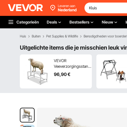
Leveren aan
Nederland
Categorieën
Deals
Bestsellers
Nieuw
Huis
Buiten
Pet Supplies & Wildlife
Benodigdheden voor boerderi
Uitgelichte items die je misschien leuk vi
VEVOR
Veeverzorgingsstand,
1195 x 584 mm
96
,90
€
Veestal, Metalen
Veemelk- en
Scheerstal,
Verstelbare Hoogte
533 tot 838 mm, met
Hoofdstel en
Neusriem,
Draagvermogen 227
kg, Wit