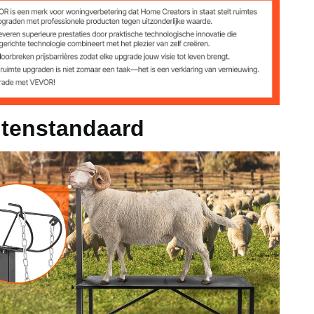
 1195 x 584 mm
 Ⅱ 25"/635 mm, Ⅲ 29"/736 mm, Ⅳ 33"/838 mm
 1170-1630 mm
itenstandaard
3 lbs
740 mm / 47 x 23,43 x 68,5 inch