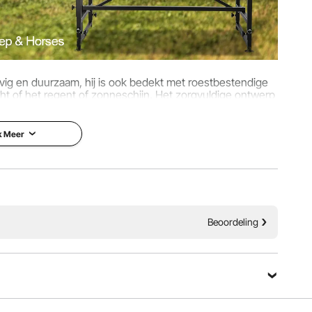
vig en duurzaam, hij is ook bedekt met roestbestendige
ht of het regent of zonneschijn. Het zorgvuldige ontwerp
et risico op verwondingen bij dieren.
k Meer
Beoordeling