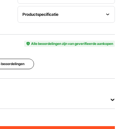
Productspecificatie
Verstelbare
tafelbladhoogte
Ⅰ 21"/533
Afmetingen
Alle beoordelingen zijn van geverifieerde aankopen
mm, Ⅱ
tafelblad
Artikelmodelnummer
25"/635
47 x 23
SCJ002-B
mm, Ⅲ
inch / 1195
29"/736
x 584 mm
 6 beoordelingen
mm, Ⅳ
33"/838
mm
Verstelbaar
kopstuk
Productgewicht
46-64,1
Hoofdmateriaal
17,48 kg /
inch /
ijzer
38,53 lbs
1170-1630
mm
Bekijk alle specificaties