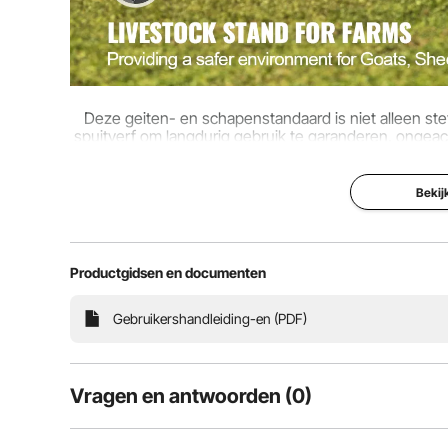
Deze geiten- en schapenstandaard is niet alleen ste
spuitverf om langdurig gebruik te garanderen, ongeac
met gladde randen minimaliseert h
Bekij
Productgidsen en documenten
Gebruikershandleiding-en (PDF)
Vragen en antwoorden (0)
Typische vragen over producten: