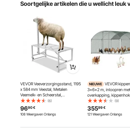
Soortgelijke artikelen die u wellicht leuk 
Is het product duurzaam? ...
Stel de eerste vraag
Onze geitenmelkstal met 4 verdikte palen en drieho
verstelbare hoogte van het tafelblad van 533 tot 83
geiten als
VEVOR Veeverzorgingsstand, 1195
VEVOR kippen
NIEUWE
x 584 mm Veestal, Metalen
3x6x2 m, inloopren me
Veemelk- en Scheerstal,
overkapping, kippenhok
Verstelbare Hoogte 533 tot 838
koepeldak en veiligheids
(6)
(9)
mm, met Hoofdstel en Neusriem,
eenden- en konijnenhok
96
355
90
€
99
€
Draagvermogen 227 kg, Wit
pluimveeverblijf voor ach
108 Weergaven Onlangs
121 Weergaven Onlangs
boerderij, erf