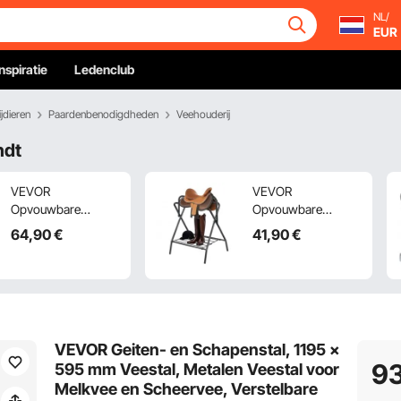
NL/
EUR
Inspiratie
Ledenclub
jdieren
Paardenbenodigdheden
Veehouderij
ndt
VEVOR
VEVOR
Opvouwbare
Opvouwbare
zadelstandaard, set
zadeldrager,
64
,90
€
41
,90
€
van 2
zadelstandaard
zadelstandaards
voor paarden tot 60
voor paarden tot 60
kg, draagbare
kg, draagbare
dekenhouder voor
dekenhouder voor
paarden, robuuste
paarden, stevige
stalen
VEVOR Geiten- en Schapenstal, 1195 x
stalen
zadelstandaard
9
595 mm Veestal, Metalen Veestal voor
zadelstandaard
voor Engelse en
Melkvee en Scheervee, Verstelbare
voor Engelse en
Western zadels,