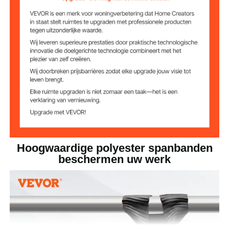
Haakdikte
0,38 inch / Φ9,6 mm
(diameter)
Oppervlaktebehan
zwarte spuitcoating
deling
1 inch x 15 voet / 0,025 m x
Artikelafmetingen
4,6 m
4 stuks
Hoeveelheden
Hoogwaardige polyester spanbanden
beschermen uw werk
Nominale
332,5 kg
belastingssterkte
998 kg
Breeksterkte
Nettogewicht
2,57 kg
(inclusief alle