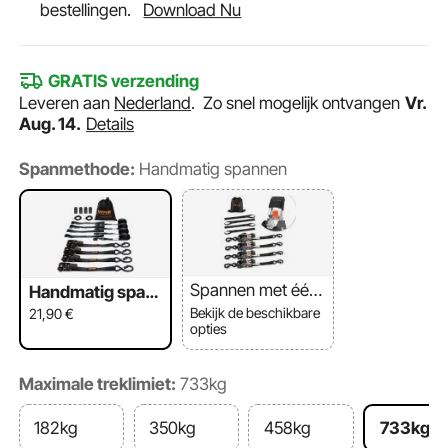
bestellingen.
Download Nu
GRATIS verzending
Leveren aan
Nederland
.
Zo snel mogelijk ontvangen
Vr.
Aug. 14.
Details
Spanmethode:
Handmatig spannen
Spannen met één
Handmatig span
druk
nen
Bekijk de beschikbare
21,90
€
opties
Maximale treklimiet:
733kg
182kg
350kg
458kg
733kg