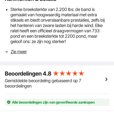
Sterke breeksterkte van 2.200 lbs: de band is
gemaakt van hoogwaardig materiaal met extra
stiksels en biedt onverslaanbare prestaties, zelfs bij
het hanteren van zware lasten bij harde wind. Elke
ratel heeft een officieel draagvermogen van 733
pond en een breeksterkte tot 2200 pond, maar
geloof ons: ze zijn nog sterker!
Veilige S-haak met veiligheidssloten: Bescherm uw
Zie meer
spullen zonder u zorgen te hoeven maken over het
beschadigen van gereedschap of
voertuigoppervlakken. De zwarte poedercoating van
de S-haken voorkomt verfschilfers, vlekken en
Beoordelingen
4.8
deuken en is uitgerust met robuuste veiligheidssloten
voor extra veiligheid.
Gemiddelde beoordeling gebaseerd op 7
Quick Release: Ratelmechanisme biedt uitstekende
beoordelingen
controle, comfort en sterke grijpkracht. De
ergonomische, veerbelaste handgreep zorgt voor
een soepele en snelle ontgrendeling.
Alle beoordelingen zijn van geverifieerde aankopen
Wat je krijgt: De ratelriemset bevat bungeekoorden,
zachte lussen en klittenband, allemaal ondergebracht