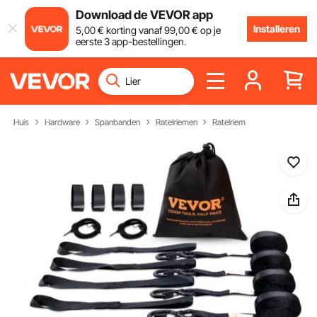
Download de VEVOR app
Installeren
5
,00
€
korting vanaf
99
,00
€
op je
eerste 3 app-bestellingen.
Huis
Hardware
Spanbanden
Ratelriemen
Ratelriem