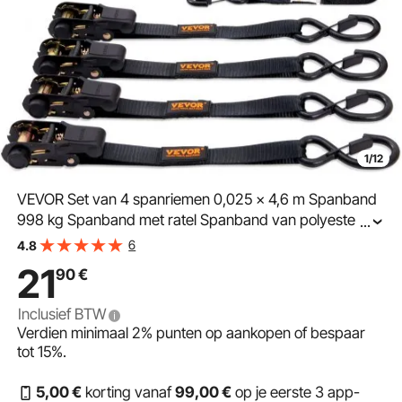
1/12
VEVOR Set van 4 spanriemen 0,025 x 4,6 m Spanband
998 kg Spanband met ratel Spanband van polyester
...
Haak van koolstofstaal Spanband met ratel Ideaal voor
6
4.8
motorfietsen Fietsen Kajaks UTV Boten ATV
21
90
€
Inclusief BTW
Verdien minimaal
2%
punten op aankopen of bespaar
tot
15%
.
5
,00
€
korting vanaf
99
,00
€
op je eerste 3 app-