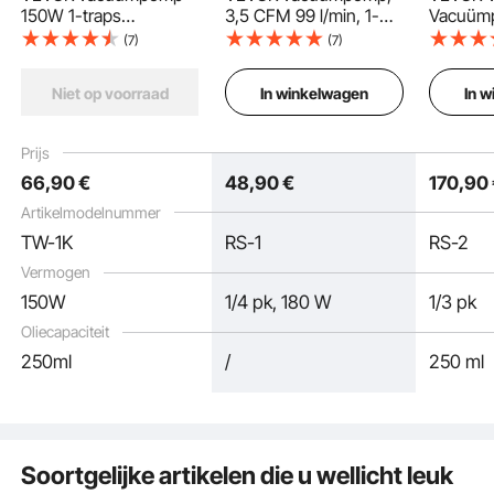
150W 1-traps
3,5 CFM 99 l/min, 1-
Vacuüm
airconditioningpomp
traps, 180 W, geschikt
Vacuümk
(7)
(7)
100 l/min. Debiet 1440
voor R134a, R22 en
5CFM 1/
tpm Snelheid 0,64/1,27
R410a systemen, 4-
In winkelwagen
In 
Niet op voorraad
cm SAE-inlaat
polige motor, voor het
vacuümapparaten 5Pa
onderhoud van auto-
Puur koperen spoel
zuiver koperen motor
airconditioningsysteme
Prijs
HVAC/autokoelmiddelv
n en het ontgassen
66
,90
€
48
,90
€
170
,90
ulling
van harsen, incl. olie.
Snelle warmteafvoer
Artikelmodelnummer
TW-1K
RS-1
RS-2
Vermogen
Anti-reflux & emissie
150W
1/4 pk, 180 W
1/3 pk
Oliecapaciteit
250ml
/
250 ml
Soortgelijke artikelen die u wellicht leuk