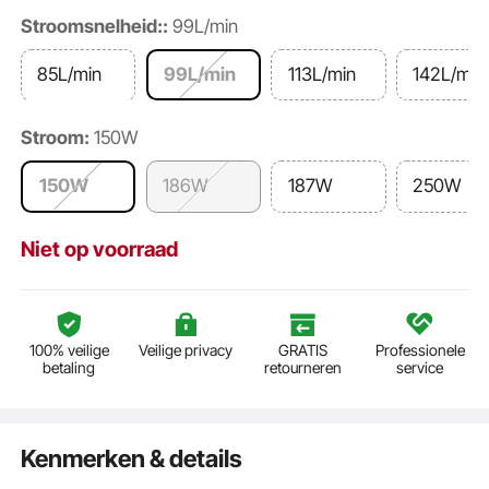
Stroomsnelheid::
99L/min
85L/min
99L/min
113L/min
142L/min
Stroom:
150W
150W
186W
187W
250W
Niet op voorraad
100% veilige
Veilige privacy
GRATIS
Professionele
betaling
retourneren
service
Kenmerken & details