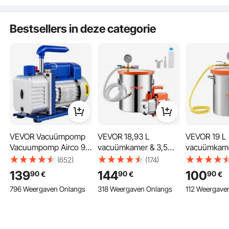
en
diagnosegereedschap
Bestsellers in deze categorie
voor auto-
airconditioningsysteme
n.
VEVOR Vacuümpomp
VEVOR 18,93 L
VEVOR 19 L
Vacuumpomp Airco 9
vacuümkamer & 3,5
vacuümkam
Cfm 745W(1 Hp)
CFM pomp,
vacuümontg
(652)
(174)
roterende 2-traps
roestvrijstalen kamer,
mer (diamet
139
144
100
90
90
90
€
€
€
vacuümpomp
enkeltraps
hoogte 30 
796 Weergaven Onlangs
318 Weergaven Onlangs
112 Weergave
Koelmiddelmeters
vacuümpomp
Negatieve 
Gereedschappen
ontgassingskamerset,
vacuümkame
Airconditioning
met acryl deksel, olie,
voor het sta
1,5 m slang,
van hout en