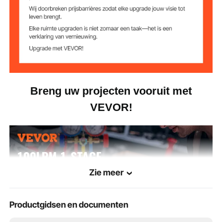
220-240V / 50Hz
Frequentie
150W
Vermogen
250ml
Oliecapaciteit
5,39 kg (111,9 lbs)
Netto gewicht
Breng uw projecten vooruit met
VEVOR!
290 x 120 x 220 mm (11,4 x
Artikelafmetingen
4,7 x 8,66 inch)
Zie meer
Productgidsen en documenten