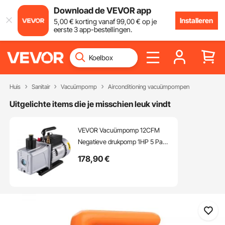
Download de VEVOR app
Installeren
5
,00
€
korting vanaf
99
,00
€
op je
eerste 3 app-bestellingen.
Huis
Sanitair
Vacuümpomp
Airconditioning vacuümpompen
Uitgelichte items die je misschien leuk vindt
VEVOR Vacuümpomp 12CFM
Negatieve drukpomp 1HP 5 Pa
Hoog rendement vacuümpomp
178
,90
€
Ideaal voor huishoudelijke
airconditioning, auto-onderhoud,
vacuümverpakking