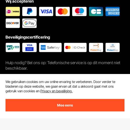
Wij accepteren
Beveiligingscertificering
Hulp nodig? Bel ons op: Telefonische service is op dit moment niet
beschikbaar.
©2009 - 2026 VEVOR Alle rechten voorbehouden
Cookievoorkeuren
We gebruiken cookies om uw online ervaring te verbeteren. Door verder te
bladeren op deze website, we gaan ervan uit dat u akkoord gaat met ons
gebruik van cookies en
Privacy en beveiliging.
Mee eens