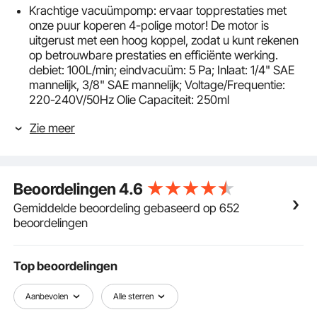
Krachtige vacuümpomp: ervaar topprestaties met
onze puur koperen 4-polige motor! De motor is
uitgerust met een hoog koppel, zodat u kunt rekenen
op betrouwbare prestaties en efficiënte werking.
debiet: 100L/min; eindvacuüm: 5 Pa; Inlaat: 1/4" SAE
mannelijk, 3/8" SAE mannelijk; Voltage/Frequentie:
220-240V/50Hz Olie Capaciteit: 250ml
Ga de hitte aan: Zeg vaarwel tegen constante
Zie meer
downtime met onze innovatieve
eentrapsvacuümpomp! T-vormige koellichaam en
koelventilator helpen de pure koperen motor warmte
effectief af te voeren, waardoor hij meer dan 2 uur
Beoordelingen
4.6
continu kan werken. En met de toegevoegde
oververhittingsbeveiliging kunt u zich verheugen op
Gemiddelde beoordeling gebaseerd op 652
gestabiliseerde prestaties en een langere levensduur
beoordelingen
van de motor.
Uitstekend olie-inlaatsysteem: het ontwerp met
terugslagklep met terugslagklep en
Top beoordelingen
kogelklepschakelaar voorkomt terugstromen van olie
en verontreiniging van de machine en het
Aanbevolen
Alle sterren
pijplichaam. En met het extra filterelement voor het