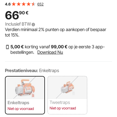
Snelheid 0,64/1,27 cm SAE-inlaat vacuümapparaten
652
4.6
5Pa zuiver koperen motor HVAC/autokoelmiddelvulling
66
90
€
Inclusief BTW
Verdien minimaal
2%
punten op aankopen of bespaar
tot
15%
.
5
,00
€
korting vanaf
99
,00
€
op je eerste 3 app-
bestellingen.
Download Nu
Prestatieniveau:
Enkeltraps
Tweetraps
Enkeltraps
Niet op voorraad
Niet op voorraad