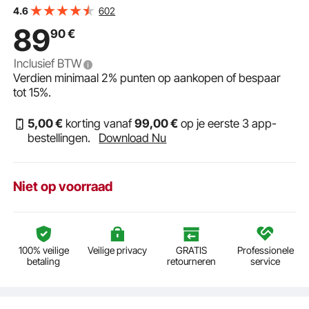
liter opbergruimte, max. 120 kg laadvermogen,
602
4.6
transportkar, materiaalkar, handkar
89
90
€
Inclusief BTW
Verdien minimaal
2%
punten op aankopen of bespaar
tot
15%
.
5
,00
€
korting vanaf
99
,00
€
op je eerste 3 app-
bestellingen.
Download Nu
Niet op voorraad
100% veilige
Veilige privacy
GRATIS
Professionele
betaling
retourneren
service