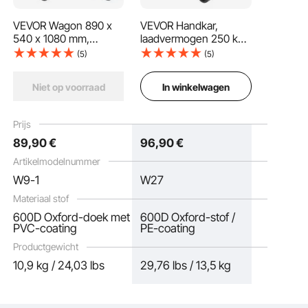
VEVOR Wagon 890 x
VEVOR Handkar,
540 x 1080 mm,
laadvermogen 250 kg,
Deze stevige kar is gemaakt van duurzaam 600D Oxford-materiaal en biedt
kinderwagen van 600D
2-in-1 opvouwbare kar,
voldoende opbergruimte voor kampeerbenodigdheden zoals middelgrote
(5)
(5)
tenten, slaapzakken, luchtbedden, klapstoelen en kookgerei. Perfect voor zowel
Oxford-stof met PVC-
om te bouwen tot
korte reizen als langere buitenavonturen.
coating, strandwagen,
bank, multifunctionele
In winkelwagen
Niet op voorraad
150 liter opbergruimte,
kar met verstelbare
max. 120 kg
handgreep, buitenkar
laadvermogen,
voor boodschappen,
Prijs
transportkar,
kamperen, tuinieren
89
,90
€
96
,90
€
materiaalkar, handkar
Artikelmodelnummer
W9-1
W27
Materiaal stof
600D Oxford-doek met
600D Oxford-stof /
PVC-coating
PE-coating
Productgewicht
10,9 kg / 24,03 lbs
29,76 lbs / 13,5 kg