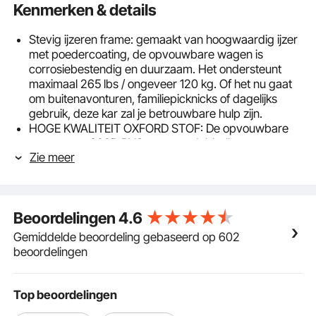
Kenmerken & details
Stevig ijzeren frame: gemaakt van hoogwaardig ijzer
met poedercoating, de opvouwbare wagen is
corrosiebestendig en duurzaam. Het ondersteunt
maximaal 265 lbs / ongeveer 120 kg. Of het nu gaat
om buitenavonturen, familiepicknicks of dagelijks
gebruik, deze kar zal je betrouwbare hulp zijn.
HOGE KWALITEIT OXFORD STOF: De opvouwbare
wagen met 600D PVC gecoate dubbellaagse
Zie meer
Oxford-stof is waterdicht en vlekbestendig, waardoor
hij gemakkelijk verschillende buitenuitdagingen
aankan en tegelijkertijd schoon en netjes blijft.
All-Terrain-banden: Onze robuuste stationwagon is
Beoordelingen
4.6
ontworpen voor alle terreinen en is voorzien van 5-
inch PVC-banden met 360°-lagers, zodat hij
Gemiddelde beoordeling gebaseerd op 602
gemakkelijk door zand, gras en oneffen oppervlakken
beoordelingen
kan navigeren. Uitgerust met eentraps
parkeerremmen voor extra veiligheid en
betrouwbaarheid.
Top beoordelingen
Gehumaniseerd handgreepontwerp: de handgreep