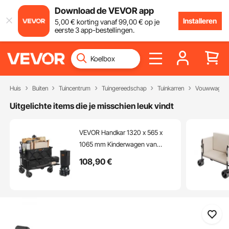
Download de VEVOR app
Installeren
5
,00
€
korting vanaf
99
,00
€
op je
eerste 3 app-bestellingen.
Huis
Buiten
Tuincentrum
Tuingereedschap
Tuinkarren
Vouwwagenk
Uitgelichte items die je misschien leuk vindt
VEVOR Handkar 1320 x 565 x
1065 mm Kinderwagen van
600D Oxford-stof met PVC-
108
,90
€
coating Strandkar waterdicht,
UV-bestendig max.
draagvermogen 204 kg
Transportkar Apparatuurkar
Handkar