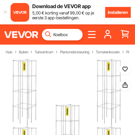
Download de VEVOR app
Installeren
5
,00
€
korting vanaf
99
,00
€
op je
eerste 3 app-bestellingen.
Huis
Buiten
Tuincentrum
Plantondersteuning
Tomatenkooien
Plant