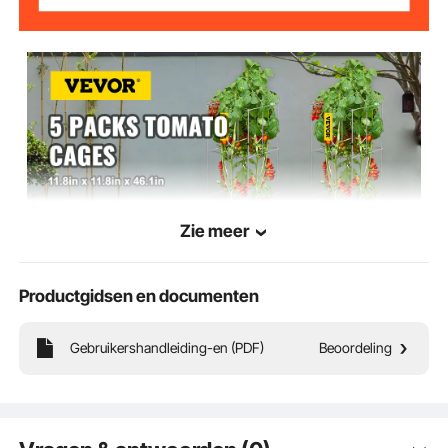
paal
6,4 kg
Gewicht artikel
Zie meer
Productgidsen en documenten
VEVOR is een toonaangevend merk dat gespecialiseerd is in apparatuur en
gereedschappen. Samen met duizenden gemotiveerde medewerkers zet VEVOR zich
in om onze klanten te voorzien van robuust materieel en gereedschap tegen
ongelooflijk lage prijzen. Tegenwoordig heeft VEVOR markten in meer dan 200
Gebruikershandleiding-en (PDF)
Beoordeling
landen bezet met meer dan 10 miljoen wereldwijde leden.
Waarom kiezen voor VEVOR?
Premium stevige kwaliteit
Ongelooflijk lage prijzen
Snelle en veilige levering