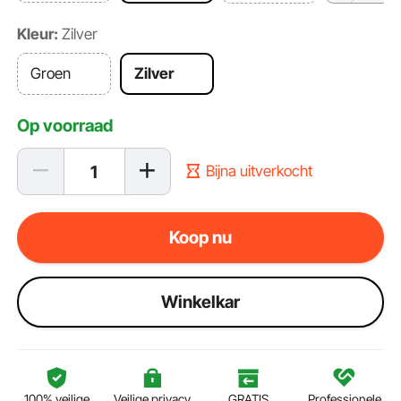
Kleur:
Zilver
Groen
Zilver
Op voorraad
Bijna uitverkocht
Koop nu
Winkelkar
100% veilige
Veilige privacy
GRATIS
Professionele