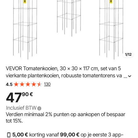
1/12
VEVOR Tomatenkooien, 30 x 30 x 117 cm, set van 5
vierkante plantenkooien, robuuste tomatentorens van
...
zilverkleurig PVC-gecoat staal voor het klimmen van
130
4.5
groenten, planten, bloemen en fruit
47
90
€
Inclusief BTW
Verdien minimaal
2%
punten op aankopen of bespaar
tot
15%
.
5
,00
€
korting vanaf
99
,00
€
op je eerste 3 app-