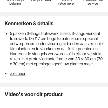
betaling
retourneren
service
Kenmerken & details
5 pakken 3-laags traliewerk: 5 sets 3-laags vierkant
traliewerk. De 117 cm hoge tomatenkooi is speciaal
ontworpen om ondersteuning te bieden aan verticale
klimplanten en te voorkomen dat fruit, groenten en
bladeren de stengels verzwaren of in elkaar verstrikt
raken. Het grote vierkante frame van 30 x 30 cm (30
x 30 cm) met openingen geeft uw planten meer
ruimte om te vertakken, waardoor een grotere,
Zie meer
schonere oogst tijdens het groeiseizoen wordt
gegarandeerd.
Multifunctionele Tomatenkooien: Met behulp van onze
opvouwbare tomatenkooi zal uw klimplant niet
Video's voor dit product
omwaaien door de wind of hangen omdat de
vruchten in groten getale binnenkomen. Bovendien
kan de kooi ook fruit van de grond houden om rot en